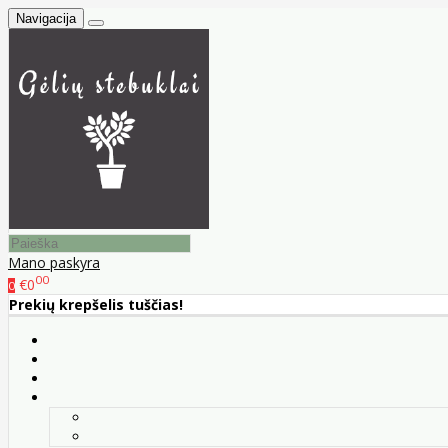
Navigacija
Mano paskyra
00
€0
0
Prekių krepšelis tuščias!