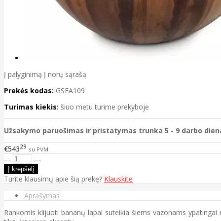
Į palyginimą
Į norų sąrašą
Prekės kodas:
GSFA109
Turimas kiekis:
šiuo metu turime prekyboje
Užsakymo paruošimas ir pristatymas trunka 5 - 9 darbo dien
29
€543
su PVM
Turite klausimų apie šią prekę?
Klauskite
Aprašymas
Rankomis klijuoti bananų lapai suteikia šiems vazonams ypatingai na