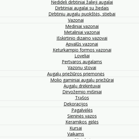
Nedideli dirbtiniai žalieji augalai
Dirbtiniai augalai su žiedais
Dirbtinių augalų puokštės, stiebai
Vazonai
Mediniai vazonai
Metaliniai vazonai
Išskirtinio dizaino vazovai
Apvalūs vazonai
Keturkampio formos vazonai
Loveliai
Pertvaros augalams
Vazonų stovai
Augalų priežiūros priemonės
Molio gaminiai augalų priežiūrai
Augalų drėkintuvai
Dirvožemio mišiniai
Trąšos
Dekoracijos
Pagalvėlės
Sieninės vazos
Keramikos gėlės
Kursai
Vaikams