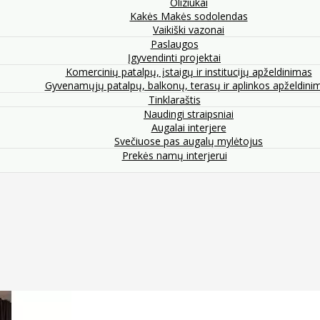
Oliziukai
Kakės Makės sodolendas
Vaikiški vazonai
Paslaugos
Įgyvendinti projektai
Komercinių patalpų, įstaigų ir institucijų apželdinimas
Gyvenamųjų patalpų, balkonų, terasų ir aplinkos apželdini
Tinklaraštis
Naudingi straipsniai
Augalai interjere
Svečiuose pas augalų mylėtojus
Prekės namų interjerui