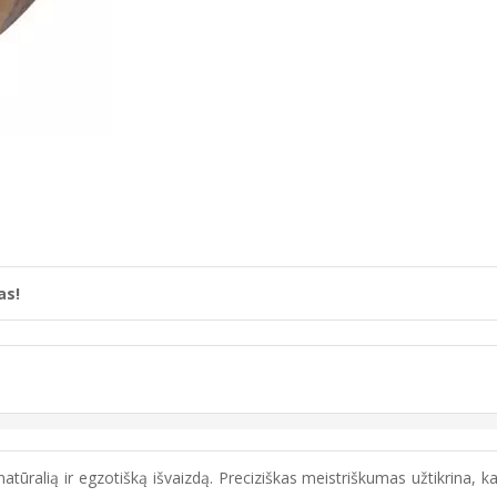
as!
tūralią ir egzotišką išvaizdą. Preciziškas meistriškumas užtikrina, 