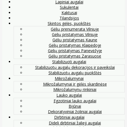
Lapiniai augalai
Sukulentai
Kaktusai
Tilandsijos
Skintos gėlės, puokštės
Gėlių prenumerata Vilniuje
Gėlių pristatymas Vilniuje
Gėlių pristatymas Kaune
Gėlių pristatymas Klaipėdoje
Gėlių pristatymas Panevėžyje
Gėlių pristatymas Zarasuose
Stabilizuoti augalai
Stabilizuotų augalų dekoracijos ir paveikslai
Stabilizuotų augalų puokštės
Mikrožalumynai
Mikrožalumynai ir gėlės skardinėse
Mikrožalumynų rinkiniai
Lauko augalai
Egzotiniai lauko augalai
Bijūnai
Dekoratyviniai žoliniai augalai
Dirbtiniai augalai
Dideli dirbtiniai žalieji augalai