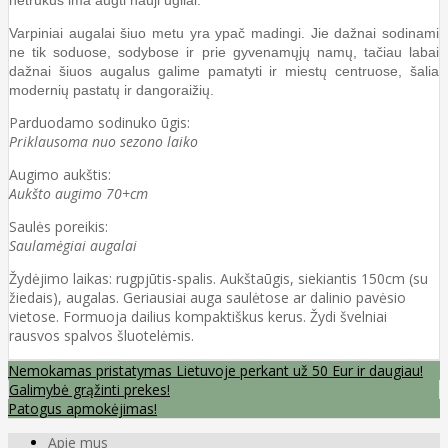
Varpiniai augalai šiuo metu yra ypač madingi. Jie dažnai sodinami
ne tik soduose, sodybose ir prie gyvenamųjų namų, tačiau labai
dažnai šiuos augalus galime pamatyti ir miestų centruose, šalia
modernių pastatų ir dangoraižių.
Parduodamo sodinuko ūgis:
Priklausoma nuo sezono laiko
Augimo aukštis:
Aukšto augimo 70+cm
Saulės poreikis:
Saulamėgiai augalai
Žydėjimo laikas: rugpjūtis-spalis. Aukštaūgis, siekiantis 150cm (su
žiedais), augalas. Geriausiai auga saulėtose ar dalinio pavėsio
vietose. Formuoja dailius kompaktiškus kerus. Žydi švelniai
rausvos spalvos šluotelėmis.
Nemokamas pristatymas Lietuvoje perkant už 50 Eur ir daugiau!
Galimybė grąžinti prekes!
Patogus apmokėjimas!
Apie mus