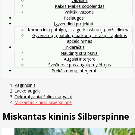
Oliziukai
Kakės Makės sodolendas
Vaikiški vazonai
Paslaugos
Įgyvendinti projektai
Komercinių patalpų, įstaigų ir institucijų apželdinimas
Gyvenamųjų patalpų, balkonų, terasų ir aplinkos
apželdinimas
Tinklaraštis
Naudingi straipsniai
Augalai interjere
Svečiuose pas augalų mylėtojus
Prekės namų interjerui
Pagrindinis
Lauko augalai
Dekoratyviniai žoliniai augalai
Miskantas kininis Silberspinne
Miskantas kininis Silberspinne