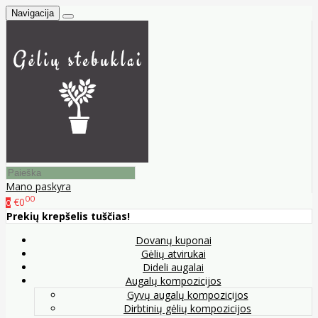
Navigacija
Mano paskyra
00
€0
0
Prekių krepšelis tuščias!
Dovanų kuponai
Gėlių atvirukai
Dideli augalai
Augalų kompozicijos
Gyvų augalų kompozicijos
Dirbtinių gėlių kompozicijos