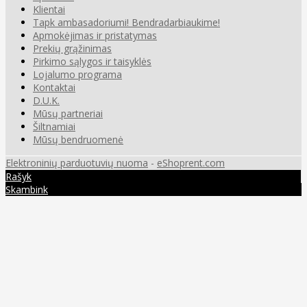
Klientai
Tapk ambasadoriumi! Bendradarbiaukime!
Apmokėjimas ir pristatymas
Prekių grąžinimas
Pirkimo sąlygos ir taisyklės
Lojalumo programa
Kontaktai
D.U.K.
Mūsų partneriai
Šiltnamiai
Mūsų bendruomenė
Elektroninių parduotuvių nuoma
-
eShoprent.com
Rašyk
Skambink