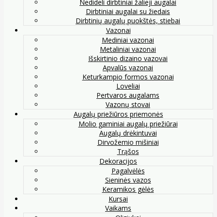
Nedideli dirbtiniai žalieji augalai
Dirbtiniai augalai su žiedais
Dirbtinių augalų puokštės, stiebai
Vazonai
Mediniai vazonai
Metaliniai vazonai
Išskirtinio dizaino vazovai
Apvalūs vazonai
Keturkampio formos vazonai
Loveliai
Pertvaros augalams
Vazonų stovai
Augalų priežiūros priemonės
Molio gaminiai augalų priežiūrai
Augalų drėkintuvai
Dirvožemio mišiniai
Trąšos
Dekoracijos
Pagalvėlės
Sieninės vazos
Keramikos gėlės
Kursai
Vaikams