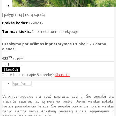
Į palyginimą
Į norų sąrašą
Prekės kodas:
GSVM17
Turimas kiekis:
šiuo metu turime prekyboje
Užsakymo paruošimas ir pristatymas trunka 5 - 7 darbo
dienas!
99
€22
su PVM
Turite klausimų apie šią prekę?
Klauskite
Aprašymas
Varpinius augalus yra ypač paprasta auginti. Šie augalai yra
atsparūs sausrai, tad jų nereikia laistyti. Jiems visiškai pakaks
kartais pasirodančio lietaus. Šie augalai puikiai žiemoja ir visiškai
nebijo žiemos šalnų. Ankstyvą pavasarį augalai apgenėjami ir
netrukus ima augti nauji ūgliai.