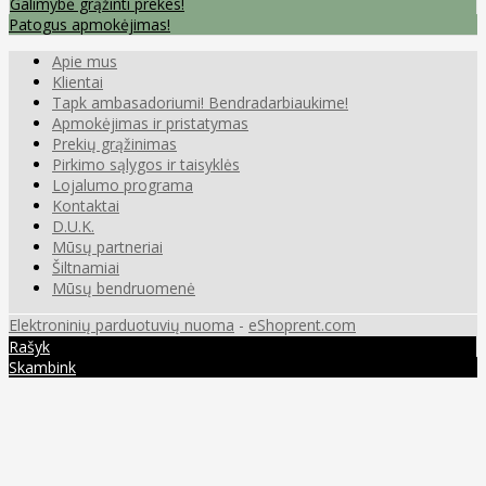
Galimybė grąžinti prekes!
Patogus apmokėjimas!
Apie mus
Klientai
Tapk ambasadoriumi! Bendradarbiaukime!
Apmokėjimas ir pristatymas
Prekių grąžinimas
Pirkimo sąlygos ir taisyklės
Lojalumo programa
Kontaktai
D.U.K.
Mūsų partneriai
Šiltnamiai
Mūsų bendruomenė
Elektroninių parduotuvių nuoma
-
eShoprent.com
Rašyk
Skambink