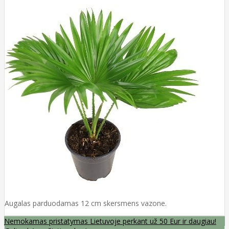
Augalas parduodamas 12 cm skersmens vazone.
Nemokamas pristatymas Lietuvoje perkant už 50 Eur ir daugiau!