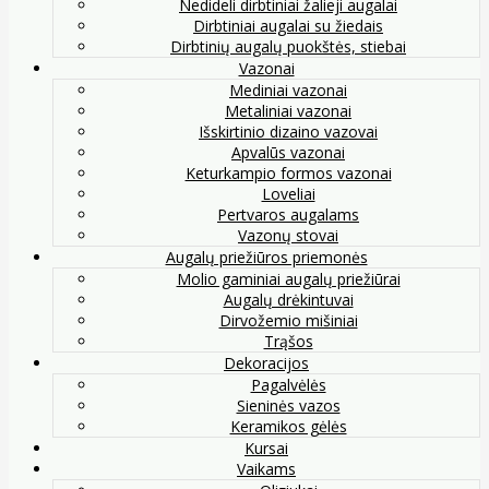
Nedideli dirbtiniai žalieji augalai
Dirbtiniai augalai su žiedais
Dirbtinių augalų puokštės, stiebai
Vazonai
Mediniai vazonai
Metaliniai vazonai
Išskirtinio dizaino vazovai
Apvalūs vazonai
Keturkampio formos vazonai
Loveliai
Pertvaros augalams
Vazonų stovai
Augalų priežiūros priemonės
Molio gaminiai augalų priežiūrai
Augalų drėkintuvai
Dirvožemio mišiniai
Trąšos
Dekoracijos
Pagalvėlės
Sieninės vazos
Keramikos gėlės
Kursai
Vaikams