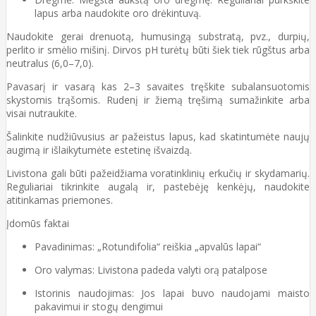
lapus arba naudokite oro drėkintuvą.
Naudokite gerai drenuotą, humusingą substratą, pvz., durpių,
perlito ir smėlio mišinį. Dirvos pH turėtų būti šiek tiek rūgštus arba
neutralus (6,0–7,0).
Pavasarį ir vasarą kas 2–3 savaites tręškite subalansuotomis
skystomis trąšomis. Rudenį ir žiemą tręšimą sumažinkite arba
visai nutraukite.
Šalinkite nudžiūvusius ar pažeistus lapus, kad skatintumėte naujų
augimą ir išlaikytumėte estetinę išvaizdą.
Livistona gali būti pažeidžiama voratinklinių erkučių ir skydamarių.
Reguliariai tikrinkite augalą ir, pastebėję kenkėjų, naudokite
atitinkamas priemones.
Įdomūs faktai
Pavadinimas: „Rotundifolia“ reiškia „apvalūs lapai“
Oro valymas: Livistona padeda valyti orą patalpose
Istorinis naudojimas: Jos lapai buvo naudojami maisto
pakavimui ir stogų dengimui