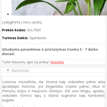
Į palyginimą
Į norų sąrašą
Prekės kodas:
GSL7060
Turimas kiekis:
Išparduota
Užsakymo paruošimas ir pristatymas trunka 5 - 7 darbo
dienas!
Turite klausimų apie šią prekę?
Klauskite
Aprašymas
Livistona rotundifolia, dar žinoma kaip vėduoklinė palmė arba
apvalialapė livistona, yra elegantiška tropinė palmė, kilusi iš
Pietryčių Azijos ir Naujosios Gvinėjos. Dėl savo blizgių, apvalių,
vėduoklės formos lapų ji dažnai auginama kaip kambarinis
augalas.