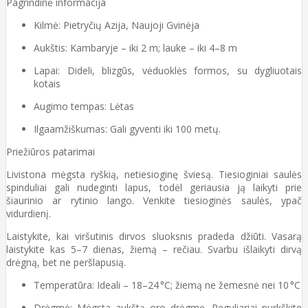
Pagrindinė informacija
Kilmė: Pietryčių Azija, Naujoji Gvinėja
Aukštis: Kambaryje – iki 2 m; lauke – iki 4–8 m
Lapai: Dideli, blizgūs, vėduoklės formos, su dygliuotais
kotais
Augimo tempas: Lėtas
Ilgaamžiškumas: Gali gyventi iki 100 metų.
Priežiūros patarimai
Livistona mėgsta ryškią, netiesioginę šviesą. Tiesioginiai saulės
spinduliai gali nudeginti lapus, todėl geriausia ją laikyti prie
šiaurinio ar rytinio lango. Venkite tiesioginės saulės, ypač
vidurdienį.
Laistykite, kai viršutinis dirvos sluoksnis pradeda džiūti. Vasarą
laistykite kas 5–7 dienas, žiemą – rečiau. Svarbu išlaikyti dirvą
drėgną, bet ne peršlapusią.
Temperatūra: Ideali – 18–24 °C; žiemą ne žemesnė nei 10 °C
Drėgmė: Mėgsta aukštą oro drėgmę. Reguliariai purkškite