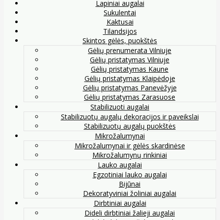
Lapiniai augalai
Sukulentai
Kaktusai
Tilandsijos
Skintos gėlės, puokštės
Gėlių prenumerata Vilniuje
Gėlių pristatymas Vilniuje
Gėlių pristatymas Kaune
Gėlių pristatymas Klaipėdoje
Gėlių pristatymas Panevėžyje
Gėlių pristatymas Zarasuose
Stabilizuoti augalai
Stabilizuotų augalų dekoracijos ir paveikslai
Stabilizuotų augalų puokštės
Mikrožalumynai
Mikrožalumynai ir gėlės skardinėse
Mikrožalumynų rinkiniai
Lauko augalai
Egzotiniai lauko augalai
Bijūnai
Dekoratyviniai žoliniai augalai
Dirbtiniai augalai
Dideli dirbtiniai žalieji augalai