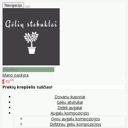
Navigacija
Mano paskyra
00
€0
0
Prekių krepšelis tuščias!
Dovanų kuponai
Gėlių atvirukai
Dideli augalai
Augalų kompozicijos
Gyvų augalų kompozicijos
Dirbtinių gėlių kompozicijos