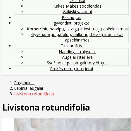
Oliziukai
Kakės Makės sodolendas
Vaikiški vazonai
Paslaugos
Įgyvendinti projektai
Komercinių patalpų, įstaigų ir institucijų apželdinimas
Gyvenamųjų patalpų, balkonų, terasų ir aplinkos
apželdinimas
Tinklaraštis
Naudingi straipsniai
Augalai interjere
Svečiuose pas augalų mylėtojus
Prekės namų interjerui
Pagrindinis
Lapiniai augalai
Livistona rotundifolia
Livistona rotundifolia