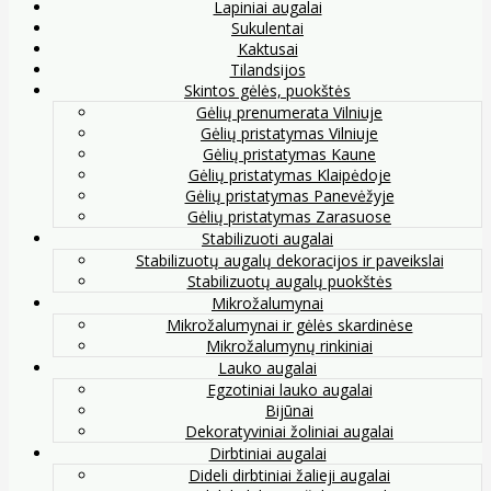
Lapiniai augalai
Sukulentai
Kaktusai
Tilandsijos
Skintos gėlės, puokštės
Gėlių prenumerata Vilniuje
Gėlių pristatymas Vilniuje
Gėlių pristatymas Kaune
Gėlių pristatymas Klaipėdoje
Gėlių pristatymas Panevėžyje
Gėlių pristatymas Zarasuose
Stabilizuoti augalai
Stabilizuotų augalų dekoracijos ir paveikslai
Stabilizuotų augalų puokštės
Mikrožalumynai
Mikrožalumynai ir gėlės skardinėse
Mikrožalumynų rinkiniai
Lauko augalai
Egzotiniai lauko augalai
Bijūnai
Dekoratyviniai žoliniai augalai
Dirbtiniai augalai
Dideli dirbtiniai žalieji augalai