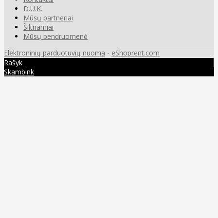
D.U.K.
Mūsų partneriai
Šiltnamiai
Mūsų bendruomenė
Elektroninių parduotuvių nuoma
-
eShoprent.com
Rašyk
Skambink