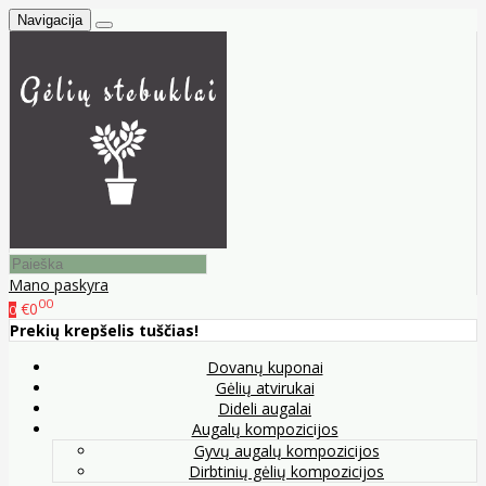
Navigacija
Mano paskyra
00
€0
0
Prekių krepšelis tuščias!
Dovanų kuponai
Gėlių atvirukai
Dideli augalai
Augalų kompozicijos
Gyvų augalų kompozicijos
Dirbtinių gėlių kompozicijos