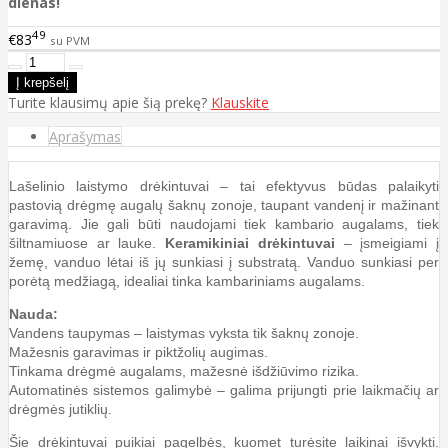
dienas!
49
€83
su PVM
Turite klausimų apie šią prekę?
Klauskite
Aprašymas
Lašelinio laistymo drėkintuvai – tai efektyvus būdas palaikyti
pastovią drėgmę augalų šaknų zonoje, taupant vandenį ir mažinant
garavimą. Jie gali būti naudojami tiek kambario augalams, tiek
šiltnamiuose ar lauke.
Keramikiniai drėkintuvai
– įsmeigiami į
žemę, vanduo lėtai iš jų sunkiasi į substratą. Vanduo sunkiasi per
porėtą medžiagą, idealiai tinka kambariniams augalams.
Nauda:
Vandens taupymas – laistymas vyksta tik šaknų zonoje.
Mažesnis garavimas ir piktžolių augimas.
Tinkama drėgmė augalams, mažesnė išdžiūvimo rizika.
Automatinės sistemos galimybė – galima prijungti prie laikmačių ar
drėgmės jutiklių.
Šie drėkintuvai puikiai pagelbės, kuomet turėsite laikinai išvykti.