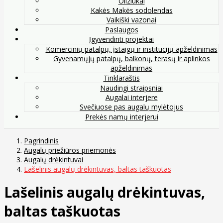
Oliziukai
Kakės Makės sodolendas
Vaikiški vazonai
Paslaugos
Įgyvendinti projektai
Komercinių patalpų, įstaigų ir institucijų apželdinimas
Gyvenamųjų patalpų, balkonų, terasų ir aplinkos
apželdinimas
Tinklaraštis
Naudingi straipsniai
Augalai interjere
Svečiuose pas augalų mylėtojus
Prekės namų interjerui
Pagrindinis
Augalų priežiūros priemonės
Augalų drėkintuvai
Lašelinis augalų drėkintuvas, baltas taškuotas
Lašelinis augalų drėkintuvas,
baltas taškuotas