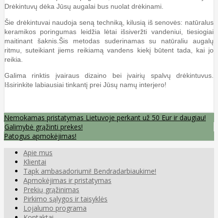
Drėkintuvų dėka Jūsų augalai bus nuolat drėkinami.
Šie drėkintuvai naudoja seną techniką, kilusią iš senovės: natūralus
keramikos poringumas leidžia lėtai išsiveržti vandeniui, tiesiogiai
maitinant šaknis.Šis metodas suderinamas su natūraliu augalų
ritmu, suteikiant jiems reikiamą vandens kiekį būtent tada, kai jo
reikia.
Galima rinktis įvairaus dizaino bei įvairių spalvų drėkintuvus.
Išsirinkite labiausiai tinkantį prei Jūsų namų interjero!
Nemokamas pristatymas Lietuvoje perkant už 50 Eur ir daugiau!
Galimybė grąžinti prekes!
Patogus apmokėjimas!
Apie mus
Klientai
Tapk ambasadoriumi! Bendradarbiaukime!
Apmokėjimas ir pristatymas
Prekių grąžinimas
Pirkimo sąlygos ir taisyklės
Lojalumo programa
Kontaktai