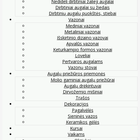
Nedideli dirbtiniai žalieji augalai
Dirbtiniai augalai su žiedais
Dirbtinių augalų puokštės, stiebai
Vazonai
Mediniai vazonai
Metaliniai vazonai
Išskirtinio dizaino vazovai
Apvalūs vazonai
Keturkampio formos vazonai
Loveliai
Pertvaros augalams
Vazonų stovai
Augalų priežiūros priemonės
Molio gaminiai augalų priežiūrai
Augalų drėkintuvai
Dirvožemio mišiniai
Trąšos
Dekoracijos
Pagalvėlės
Sieninės vazos
Keramikos gėlės
Kursai
Vaikams