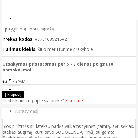
Į palyginimą
Į norų sąrašą
Prekės kodas:
4770168921542
Turimas kiekis:
šiuo metu turime prekyboje
Užsakymas pristatomas per 5 - 7 dienas po gauto
apmokėjimo!
03
€3
su PVM
Turite klausimų apie šią prekę?
Klauskite
Aprašymas
Šios pirštinės su lateksu padės vaikams tyrinėti gamtą, sėti sėklas,
stebėti augimą, kurti savo SODOLENDĄ ir ryšį su gamta.
Spalvingos pirštinės apsaugos vaikų rankas nuo purvo bei