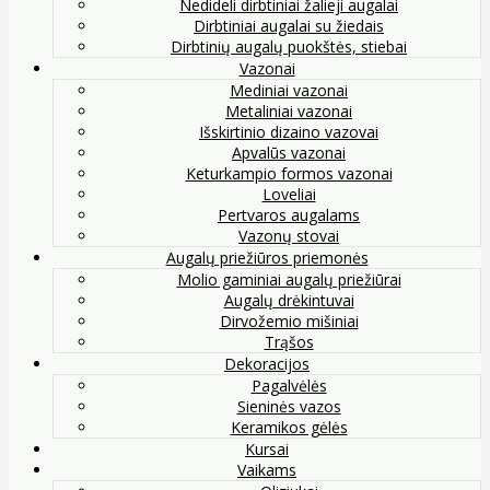
Nedideli dirbtiniai žalieji augalai
Dirbtiniai augalai su žiedais
Dirbtinių augalų puokštės, stiebai
Vazonai
Mediniai vazonai
Metaliniai vazonai
Išskirtinio dizaino vazovai
Apvalūs vazonai
Keturkampio formos vazonai
Loveliai
Pertvaros augalams
Vazonų stovai
Augalų priežiūros priemonės
Molio gaminiai augalų priežiūrai
Augalų drėkintuvai
Dirvožemio mišiniai
Trąšos
Dekoracijos
Pagalvėlės
Sieninės vazos
Keramikos gėlės
Kursai
Vaikams