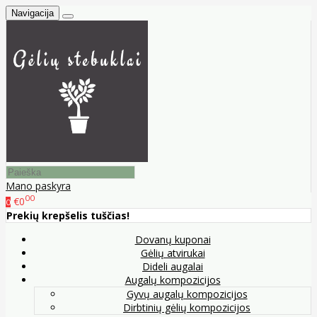
Navigacija
Mano paskyra
00
€0
0
Prekių krepšelis tuščias!
Dovanų kuponai
Gėlių atvirukai
Dideli augalai
Augalų kompozicijos
Gyvų augalų kompozicijos
Dirbtinių gėlių kompozicijos