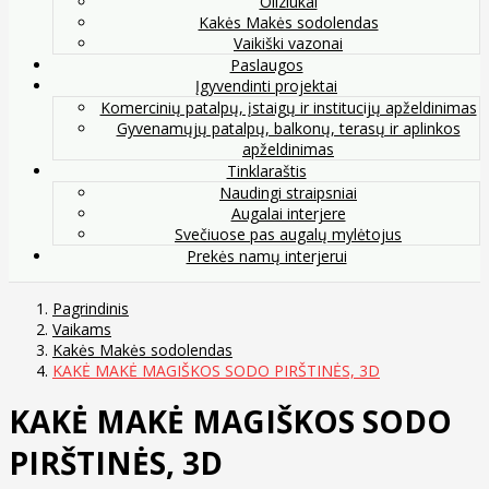
Oliziukai
Kakės Makės sodolendas
Vaikiški vazonai
Paslaugos
Įgyvendinti projektai
Komercinių patalpų, įstaigų ir institucijų apželdinimas
Gyvenamųjų patalpų, balkonų, terasų ir aplinkos
apželdinimas
Tinklaraštis
Naudingi straipsniai
Augalai interjere
Svečiuose pas augalų mylėtojus
Prekės namų interjerui
Pagrindinis
Vaikams
Kakės Makės sodolendas
KAKĖ MAKĖ MAGIŠKOS SODO PIRŠTINĖS, 3D
KAKĖ MAKĖ MAGIŠKOS SODO
PIRŠTINĖS, 3D