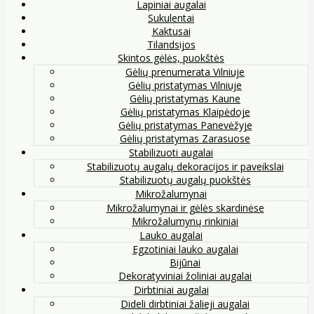
Lapiniai augalai
Sukulentai
Kaktusai
Tilandsijos
Skintos gėlės, puokštės
Gėlių prenumerata Vilniuje
Gėlių pristatymas Vilniuje
Gėlių pristatymas Kaune
Gėlių pristatymas Klaipėdoje
Gėlių pristatymas Panevėžyje
Gėlių pristatymas Zarasuose
Stabilizuoti augalai
Stabilizuotų augalų dekoracijos ir paveikslai
Stabilizuotų augalų puokštės
Mikrožalumynai
Mikrožalumynai ir gėlės skardinėse
Mikrožalumynų rinkiniai
Lauko augalai
Egzotiniai lauko augalai
Bijūnai
Dekoratyviniai žoliniai augalai
Dirbtiniai augalai
Dideli dirbtiniai žalieji augalai