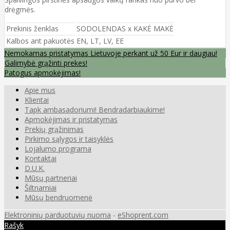
drėgmės.
Prekinis ženklas
SODOLENDAS x KAKĖ MAKĖ
Kalbos ant pakuotės
EN, LT, LV, EE
Nemokamas pristatymas Lietuvoje perkant už 50 Eur ir daugiau!
Galimybė grąžinti prekes!
Patogus apmokėjimas!
Apie mus
Klientai
Tapk ambasadoriumi! Bendradarbiaukime!
Apmokėjimas ir pristatymas
Prekių grąžinimas
Pirkimo sąlygos ir taisyklės
Lojalumo programa
Kontaktai
D.U.K.
Mūsų partneriai
Šiltnamiai
Mūsų bendruomenė
Elektroninių parduotuvių nuoma
-
eShoprent.com
Rašyk