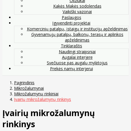
Oliziukai
Kakės Makės sodolendas
Vaikiški vazonai
Paslaugos
Įgyvendinti projektai
Komercinių patalpų, įstaigų ir institucijų apželdinimas
Gyvenamųjų patalpų, balkonų, terasų ir aplinkos
apželdinimas
Tinklaraštis
Naudingi straipsniai
Augalai interjere
Svečiuose pas augalų mylėtojus
Prekės namų interjerui
Pagrindinis
Mikrožalumynai
Mikrožalumynų rinkiniai
Įvairių mikrožalumynų rinkinys
Įvairių mikrožalumynų
rinkinys