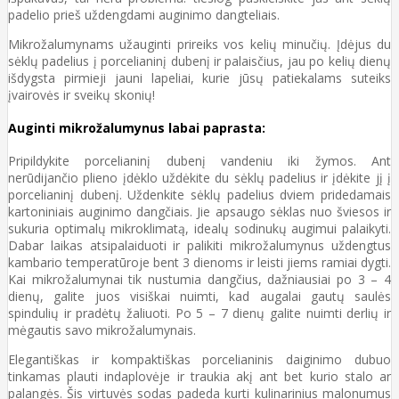
padelio prieš uždengdami auginimo dangteliais.
Mikrožalumynams užauginti prireiks vos kelių minučių. Įdėjus du
sėklų padelius į porcelianinį dubenį ir palaisčius, jau po kelių dienų
išdygsta pirmieji jauni lapeliai, kurie jūsų patiekalams suteiks
įvairovės ir sveikų skonių!
Auginti mikrožalumynus labai paprasta:
Pripildykite porcelianinį dubenį vandeniu iki žymos. Ant
nerūdijančio plieno įdėklo uždėkite du sėklų padelius ir įdėkite jį į
porcelianinį dubenį. Uždenkite sėklų padelius dviem pridedamais
kartoniniais auginimo dangčiais. Jie apsaugo sėklas nuo šviesos ir
sukuria optimalų mikroklimatą, idealų sodinukų augimui palaikyti.
Dabar laikas atsipalaiduoti ir palikiti mikrožalumynus uždengtus
kambario temperatūroje bent 3 dienoms ir leisti jiems ramiai dygti.
Kai mikrožalumynai tik nustumia dangčius, dažniausiai po 3
–
4
dienų, galite juos visiškai nuimti, kad augalai gautų saulės
spindulių ir pradėtų žaliuoti. Po 5
–
7 dienų galite nuimti derlių ir
mėgautis savo mikrožalumynais.
Elegantiškas ir kompaktiškas porcelianinis daiginimo dubuo
tinkamas plauti indaplovėje ir traukia akį ant bet kurio stalo ar
palangės. Šis virtuvės sodas padeda kurti kulinarinius malonumus