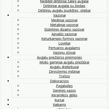
Nedideli dirbtiniai žalieji augalai
Dirbtiniai augalai su žiedais
Dirbtinių augalų puokštės, stiebai
Vazonai
Mediniai vazonai
Metaliniai vazonai
Išskirtinio dizaino vazovai
Apvalūs vazonai
Keturkampio formos vazonai
Loveliai
Pertvaros augalams
Vazonų stovai
Augalų priežiūros priemonės
Molio gaminiai augalų priežiūrai
Augalų drėkintuvai
Dirvožemio mišiniai
Trąšos
Dekoracijos
Pagalvėlės
Sieninės vazos
Keramikos gėlės
Kursai
Vaikams