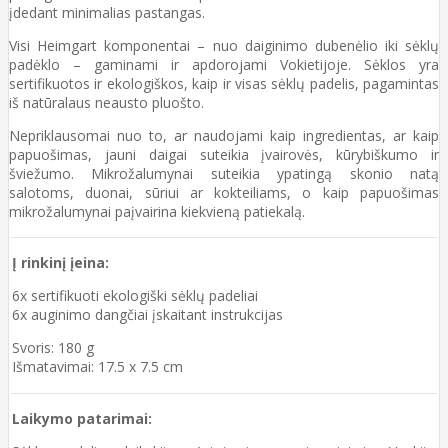
įdedant minimalias pastangas.
Visi Heimgart komponentai – nuo daiginimo dubenėlio iki sėklų
padėklo – gaminami ir apdorojami Vokietijoje. Sėklos yra
sertifikuotos ir ekologiškos, kaip ir visas sėklų padelis, pagamintas
iš natūralaus neausto pluošto.
Nepriklausomai nuo to, ar naudojami kaip ingredientas, ar kaip
papuošimas, jauni daigai suteikia įvairovės, kūrybiškumo ir
šviežumo. Mikrožalumynai suteikia ypatingą skonio natą
salotoms, duonai, sūriui ar kokteiliams, o kaip papuošimas
mikrožalumynai paįvairina kiekvieną patiekalą.
Į rinkinį įeina:
6x sertifikuoti ekologiški sėklų padeliai
6x auginimo dangčiai įskaitant instrukcijas
Svoris: 180 g
Išmatavimai: 17.5 x 7.5 cm
Laikymo patarimai: