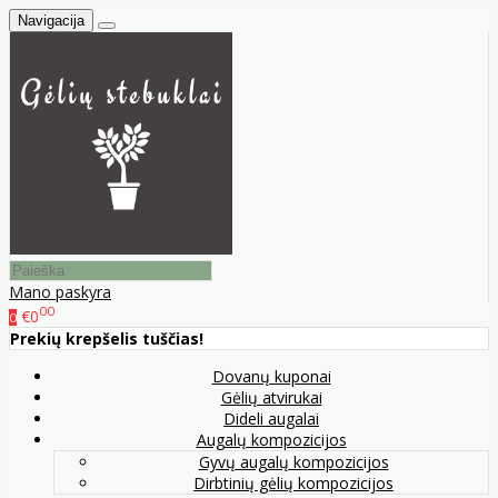
Navigacija
Mano paskyra
00
€0
0
Prekių krepšelis tuščias!
Dovanų kuponai
Gėlių atvirukai
Dideli augalai
Augalų kompozicijos
Gyvų augalų kompozicijos
Dirbtinių gėlių kompozicijos