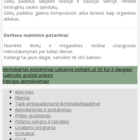
Sėklų padelius laikykite vėsioje ir sausoje vietoje. Venkite
tiesioginių saulės spindulių.
Sėklų padelius galima kompostuoti arba išmesti kaip organines
atliekas.
Derliaus nuėmimo patarimai:
Nuimkite derlių ir mėgaukitės visiškai užaugusiais
mikrožalumynais per kelias dienas.
Kadangi tai jauni daigai, vartokite tik virš šaknies.
Nemokamas pristatymas Lietuvoje perkant už 50 Eur ir daugiau!
Galimybė grąžinti prekes!
Patogus apmokėjimas!
Apie mus
Klientai
Tapk ambasadoriumi! Bendradarbiaukime!
Apmokėjimas ir pristatymas
Prekių grąžinimas
Pirkimo sąlygos ir taisyklės
Lojalumo programa
Kontaktai
D.U.K.