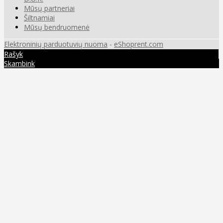
Mūsų partneriai
Šiltnamiai
Mūsų bendruomenė
Elektroninių parduotuvių nuoma
-
eShoprent.com
Rašyk
Skambink