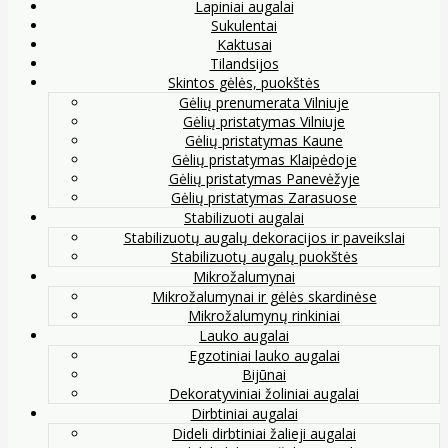
Lapiniai augalai
Sukulentai
Kaktusai
Tilandsijos
Skintos gėlės, puokštės
Gėlių prenumerata Vilniuje
Gėlių pristatymas Vilniuje
Gėlių pristatymas Kaune
Gėlių pristatymas Klaipėdoje
Gėlių pristatymas Panevėžyje
Gėlių pristatymas Zarasuose
Stabilizuoti augalai
Stabilizuotų augalų dekoracijos ir paveikslai
Stabilizuotų augalų puokštės
Mikrožalumynai
Mikrožalumynai ir gėlės skardinėse
Mikrožalumynų rinkiniai
Lauko augalai
Egzotiniai lauko augalai
Bijūnai
Dekoratyviniai žoliniai augalai
Dirbtiniai augalai
Dideli dirbtiniai žalieji augalai