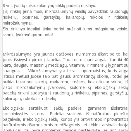
6 vnt. įvairių m
ikrožalumynų sėklų padelių rinkinys.
Į šį rinkinį įeina mūsų mikrožalumynų veislių pavyzdžiai: raudonųjų
ridikėlių, pipirinės, garstyčių, kaliaropių, rukolos ir ridikėlių
mikrožalumynai.
Šis rinkinys idealiai tinka norint sužinoti jums mėgstamą veislę,
skonių įvairovė
garantuota
!
Mikrožalumynai yra jaunos daržovės, nuimamos iškart po to, kai
joms išsivysto pirmieji lapeliai. Tuo metu jauni augalai turi iki 40
kartų daugiau maistinių medžiagų, vitaminų ir mineralų lyginant su
suaugusiais. Mikrožalumynai yra tikras supermaistas, kuris auga
ištisus metus! Juose taip pat gausu aromatingų skonių, todėl jie
puikiai tinka prie salotų, makaronų, mėsos, kokteilių ar sriubų. Iš
visos mikrožalumynų įvairovės, siūlome šį ekologiškų sėklų
padelių rinkinį sudarytą iš raudonųjų ridikėlių, pipirinės, garstyčių,
kaliaropių, rukolos ir ridikėlių.
Ekologiškai sertifikuoti sėklų padeliai gaminami išskirtinai
sodininkystės sistemai. Padeliai susideda iš natūralaus pluošto
pagalvėlių ir ekologiškų sėklų, kurios yra pritvirtintos ir pritvirtintos
natūraliomis rišamosiomis medžiagomis. Jei sėklos atsipalaiduoja
išpakavus, tai nėra problema: tiesiog paskleiskite jas ant sėklų