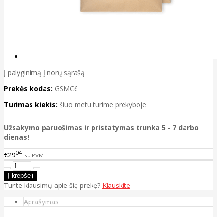
Į palyginimą
Į norų sąrašą
Prekės kodas:
GSMC6
Turimas kiekis:
šiuo metu turime prekyboje
Užsakymo paruošimas ir pristatymas trunka 5 - 7 darbo
dienas!
04
€29
su PVM
Turite klausimų apie šią prekę?
Klauskite
Aprašymas