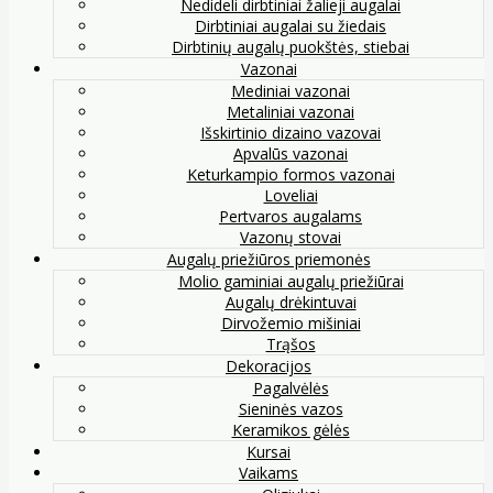
Nedideli dirbtiniai žalieji augalai
Dirbtiniai augalai su žiedais
Dirbtinių augalų puokštės, stiebai
Vazonai
Mediniai vazonai
Metaliniai vazonai
Išskirtinio dizaino vazovai
Apvalūs vazonai
Keturkampio formos vazonai
Loveliai
Pertvaros augalams
Vazonų stovai
Augalų priežiūros priemonės
Molio gaminiai augalų priežiūrai
Augalų drėkintuvai
Dirvožemio mišiniai
Trąšos
Dekoracijos
Pagalvėlės
Sieninės vazos
Keramikos gėlės
Kursai
Vaikams