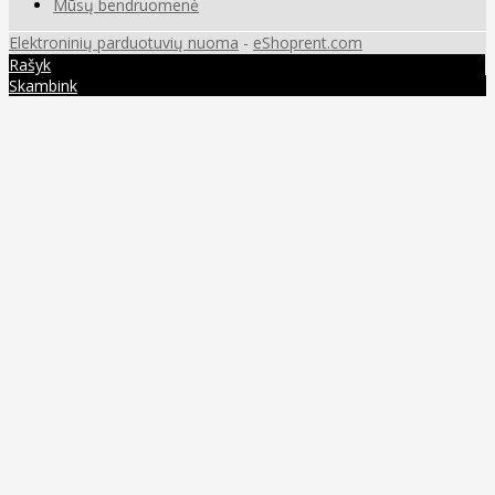
Mūsų bendruomenė
Elektroninių parduotuvių nuoma
-
eShoprent.com
Rašyk
Skambink