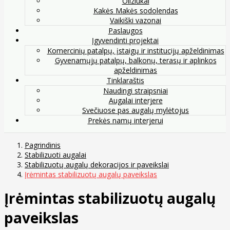
Oliziukai
Kakės Makės sodolendas
Vaikiški vazonai
Paslaugos
Įgyvendinti projektai
Komercinių patalpų, įstaigų ir institucijų apželdinimas
Gyvenamųjų patalpų, balkonų, terasų ir aplinkos
apželdinimas
Tinklaraštis
Naudingi straipsniai
Augalai interjere
Svečiuose pas augalų mylėtojus
Prekės namų interjerui
Pagrindinis
Stabilizuoti augalai
Stabilizuotų augalų dekoracijos ir paveikslai
Įrėmintas stabilizuotų augalų paveikslas
Įrėmintas stabilizuotų augalų
paveikslas