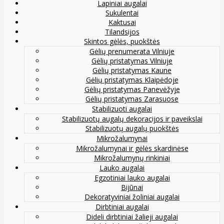
Lapiniai augalai
Sukulentai
Kaktusai
Tilandsijos
Skintos gėlės, puokštės
Gėlių prenumerata Vilniuje
Gėlių pristatymas Vilniuje
Gėlių pristatymas Kaune
Gėlių pristatymas Klaipėdoje
Gėlių pristatymas Panevėžyje
Gėlių pristatymas Zarasuose
Stabilizuoti augalai
Stabilizuotų augalų dekoracijos ir paveikslai
Stabilizuotų augalų puokštės
Mikrožalumynai
Mikrožalumynai ir gėlės skardinėse
Mikrožalumynų rinkiniai
Lauko augalai
Egzotiniai lauko augalai
Bijūnai
Dekoratyviniai žoliniai augalai
Dirbtiniai augalai
Dideli dirbtiniai žalieji augalai