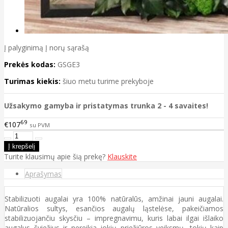
Į palyginimą
Į norų sąrašą
Prekės kodas:
GSGE3
Turimas kiekis:
šiuo metu turime prekyboje
Užsakymo gamyba ir pristatymas trunka 2 - 4 savaites!
69
€107
su PVM
Turite klausimų apie šią prekę?
Klauskite
Aprašymas
Stabilizuoti augalai yra 100% natūralūs, amžinai jauni augalai.
Natūralios sultys, esančios augalų ląstelėse, pakeičiamos
stabilizuojančiu skysčiu – impregnavimu, kuris labai ilgai išlaiko
augalus šviežius ir nereikia jokių priežiūros veiksmų, tokių kaip