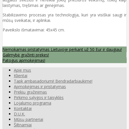
laistymas, tręšimas ar genėjimas.
Stabilizavimo procesas yra technologija, kuri yra visiškai saugi ir
mūsų sveikatai, ir aplinkai.
Paveikslo išmatavimai: 45x45 cm.
Nemokamas pristatymas Lietuvoje perkant už 50 Eur ir daugiau!
Galimybė grąžinti prekes!
Patogus apmokėjimas!
Apie mus
Klientai
Tapk ambasadoriumi! Bendradarbiaukime!
Apmokėjimas ir pristatymas
Prekių grąžinimas
Pirkimo sąlygos ir taisyklės
Lojalumo programa
Kontaktai
D.U.K.
Mūsų partneriai
Šiltnamiai