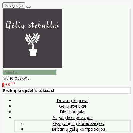
Navigacija
Mano paskyra
00
€0
0
Prekių krepšelis tuščias!
Dovanų kuponai
Gėlių atvirukai
Dideli augalai
Augalų kompozicijos
Gyvų augalų kompozicijos
Dirbtinių gėlių kompozicijos