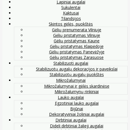
Lapiniai augalai
Sukulentai
Kaktusai
Tilandsijos
Skintos gėlės, puokštės
Gėlių prenumerata Vilniuje
Gėlių pristatymas Vilniuje
Gėlių pristatymas Kaune
Gėlių pristatymas Klaipėdoje
Gėlių pristatymas Panevėžyje
Gėlių pristatymas Zarasuose
Stabilizuoti augalai
Stabilizuotų augalų dekoracijos ir paveikslai
Stabilizuotų augalų puokštės
Mikrožalumynai
Mikrožalumynai ir gėlės skardinėse
Mikrožalumynų rinkiniai
Lauko augalai
Egzotiniai lauko augalai
Bijūnai
Dekoratyviniai žoliniai augalai
Dirbtiniai augalai
Dideli dirbtiniai žalieji augalai