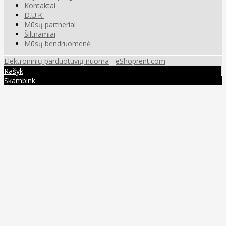
Kontaktai
D.U.K.
Mūsų partneriai
Šiltnamiai
Mūsų bendruomenė
Elektroninių parduotuvių nuoma
-
eShoprent.com
Rašyk
Skambink