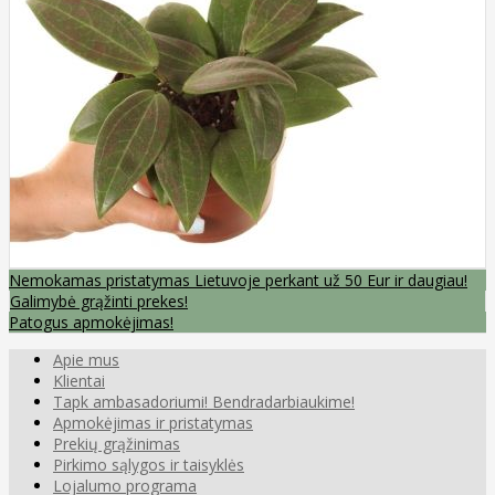
Nemokamas pristatymas Lietuvoje perkant už 50 Eur ir daugiau!
Galimybė grąžinti prekes!
Patogus apmokėjimas!
Apie mus
Klientai
Tapk ambasadoriumi! Bendradarbiaukime!
Apmokėjimas ir pristatymas
Prekių grąžinimas
Pirkimo sąlygos ir taisyklės
Lojalumo programa