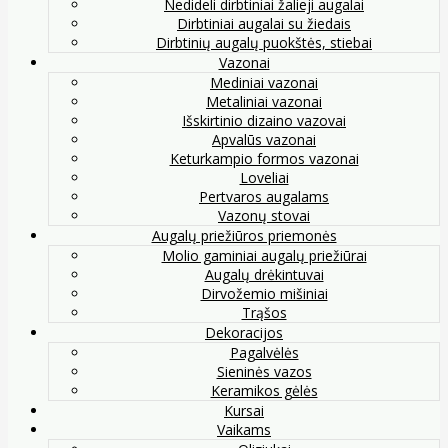
Nedideli dirbtiniai žalieji augalai
Dirbtiniai augalai su žiedais
Dirbtinių augalų puokštės, stiebai
Vazonai
Mediniai vazonai
Metaliniai vazonai
Išskirtinio dizaino vazovai
Apvalūs vazonai
Keturkampio formos vazonai
Loveliai
Pertvaros augalams
Vazonų stovai
Augalų priežiūros priemonės
Molio gaminiai augalų priežiūrai
Augalų drėkintuvai
Dirvožemio mišiniai
Trąšos
Dekoracijos
Pagalvėlės
Sieninės vazos
Keramikos gėlės
Kursai
Vaikams