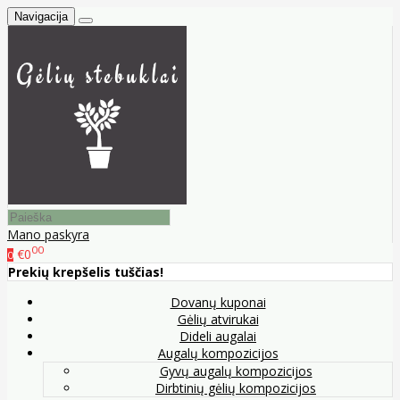
Navigacija
Mano paskyra
00
€0
0
Prekių krepšelis tuščias!
Dovanų kuponai
Gėlių atvirukai
Dideli augalai
Augalų kompozicijos
Gyvų augalų kompozicijos
Dirbtinių gėlių kompozicijos