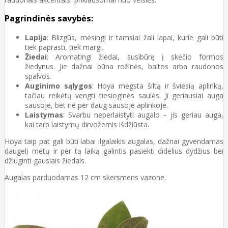
Pagrindinės savybės:
Lapija
: Blizgūs, mėsingi ir tamsiai žali lapai, kurie gali būti
tiek paprasti, tiek margi.
Žiedai
: Aromatingi žiedai, susibūrę į skėčio formos
žiedynus. Jie dažnai būna rožinės, baltos arba raudonos
spalvos.
Auginimo sąlygos
: Hoya mėgsta šiltą ir šviesią aplinką,
tačiau reikėtų vengti tiesioginės saulės. Ji geriausiai auga
sausoje, bet ne per daug sausoje aplinkoje.
Laistymas
: Svarbu neperlaistyti augalo – jis geriau auga,
kai tarp laistymų dirvožemis išdžiūsta.
Hoya taip pat gali būti labai ilgalaikis augalas, dažnai gyvendamas
daugelį metų ir per tą laiką galintis pasiekti didelius dydžius bei
džiuginti gausiais žiedais.
Augalas parduodamas 12 cm skersmens vazone.