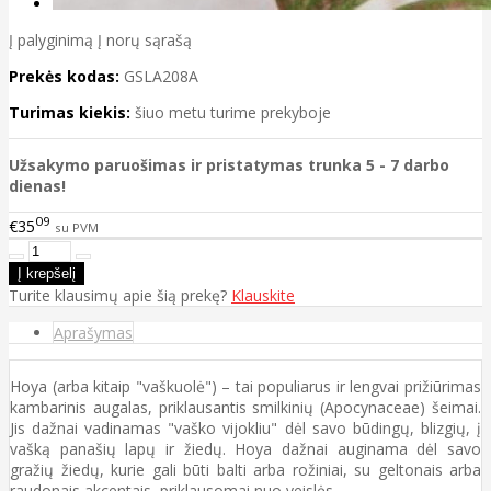
Į palyginimą
Į norų sąrašą
Prekės kodas:
GSLA208A
Turimas kiekis:
šiuo metu turime prekyboje
Užsakymo paruošimas ir pristatymas trunka 5 - 7 darbo
dienas!
09
€35
su PVM
Turite klausimų apie šią prekę?
Klauskite
Aprašymas
Hoya (arba kitaip "vaškuolė") – tai populiarus ir lengvai prižiūrimas
kambarinis augalas, priklausantis smilkinių (Apocynaceae) šeimai.
Jis dažnai vadinamas "vaško vijokliu" dėl savo būdingų, blizgių, į
vašką panašių lapų ir žiedų. Hoya dažnai auginama dėl savo
gražių žiedų, kurie gali būti balti arba rožiniai, su geltonais arba
raudonais akcentais, priklausomai nuo veislės.