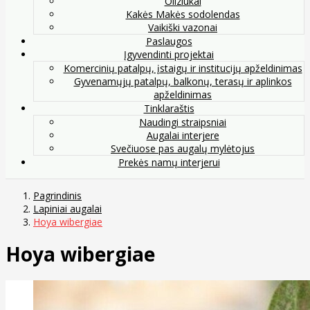
Oliziukai
Kakės Makės sodolendas
Vaikiški vazonai
Paslaugos
Įgyvendinti projektai
Komercinių patalpų, įstaigų ir institucijų apželdinimas
Gyvenamųjų patalpų, balkonų, terasų ir aplinkos
apželdinimas
Tinklaraštis
Naudingi straipsniai
Augalai interjere
Svečiuose pas augalų mylėtojus
Prekės namų interjerui
Pagrindinis
Lapiniai augalai
Hoya wibergiae
Hoya wibergiae