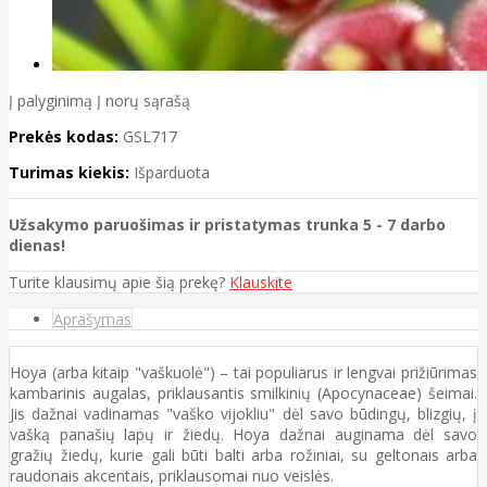
Į palyginimą
Į norų sąrašą
Prekės kodas:
GSL717
Turimas kiekis:
Išparduota
Užsakymo paruošimas ir pristatymas trunka 5 - 7 darbo
dienas!
Turite klausimų apie šią prekę?
Klauskite
Aprašymas
Hoya (arba kitaip "vaškuolė") – tai populiarus ir lengvai prižiūrimas
kambarinis augalas, priklausantis smilkinių (Apocynaceae) šeimai.
Jis dažnai vadinamas "vaško vijokliu" dėl savo būdingų, blizgių, į
vašką panašių lapų ir žiedų. Hoya dažnai auginama dėl savo
gražių žiedų, kurie gali būti balti arba rožiniai, su geltonais arba
raudonais akcentais, priklausomai nuo veislės.