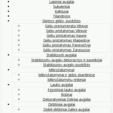
Lapiniai augalai
Sukulentai
Kaktusai
Tilandsijos
Skintos gėlės, puokštės
Gėlių prenumerata Vilniuje
Gėlių pristatymas Vilniuje
Gėlių pristatymas Kaune
Gėlių pristatymas Klaipėdoje
Gėlių pristatymas Panevėžyje
Gėlių pristatymas Zarasuose
Stabilizuoti augalai
Stabilizuotų augalų dekoracijos ir paveikslai
Stabilizuotų augalų puokštės
Mikrožalumynai
Mikrožalumynai ir gėlės skardinėse
Mikrožalumynų rinkiniai
Lauko augalai
Egzotiniai lauko augalai
Bijūnai
Dekoratyviniai žoliniai augalai
Dirbtiniai augalai
Dideli dirbtiniai žalieji augalai