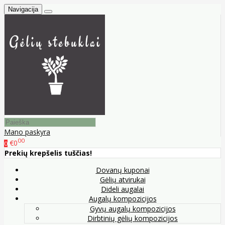
Navigacija
Mano paskyra
00
€0
0
Prekių krepšelis tuščias!
Dovanų kuponai
Gėlių atvirukai
Dideli augalai
Augalų kompozicijos
Gyvų augalų kompozicijos
Dirbtinių gėlių kompozicijos