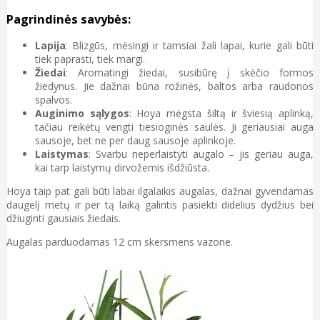
Pagrindinės savybės:
Lapija
: Blizgūs, mėsingi ir tamsiai žali lapai, kurie gali būti
tiek paprasti, tiek margi.
Žiedai
: Aromatingi žiedai, susibūrę į skėčio formos
žiedynus. Jie dažnai būna rožinės, baltos arba raudonos
spalvos.
Auginimo sąlygos
: Hoya mėgsta šiltą ir šviesią aplinką,
tačiau reikėtų vengti tiesioginės saulės. Ji geriausiai auga
sausoje, bet ne per daug sausoje aplinkoje.
Laistymas
: Svarbu neperlaistyti augalo – jis geriau auga,
kai tarp laistymų dirvožemis išdžiūsta.
Hoya taip pat gali būti labai ilgalaikis augalas, dažnai gyvendamas
daugelį metų ir per tą laiką galintis pasiekti didelius dydžius bei
džiuginti gausiais žiedais.
Augalas parduodamas 12 cm skersmens vazone.