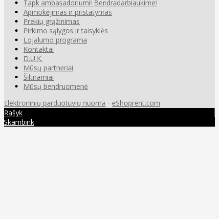
Tapk ambasadoriumi! Bendradarbiaukime!
Apmokėjimas ir pristatymas
Prekių grąžinimas
Pirkimo sąlygos ir taisyklės
Lojalumo programa
Kontaktai
D.U.K.
Mūsų partneriai
Šiltnamiai
Mūsų bendruomenė
Elektroninių parduotuvių nuoma
-
eShoprent.com
Rašyk
Skambink