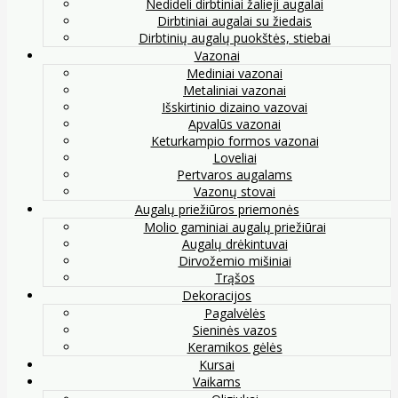
Nedideli dirbtiniai žalieji augalai
Dirbtiniai augalai su žiedais
Dirbtinių augalų puokštės, stiebai
Vazonai
Mediniai vazonai
Metaliniai vazonai
Išskirtinio dizaino vazovai
Apvalūs vazonai
Keturkampio formos vazonai
Loveliai
Pertvaros augalams
Vazonų stovai
Augalų priežiūros priemonės
Molio gaminiai augalų priežiūrai
Augalų drėkintuvai
Dirvožemio mišiniai
Trąšos
Dekoracijos
Pagalvėlės
Sieninės vazos
Keramikos gėlės
Kursai
Vaikams