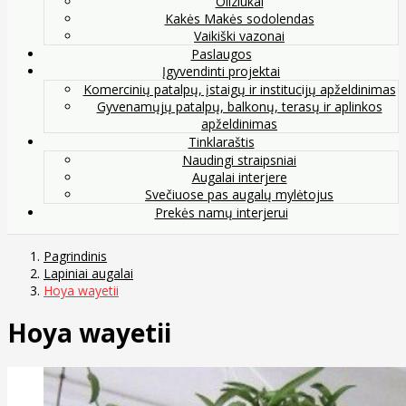
Oliziukai
Kakės Makės sodolendas
Vaikiški vazonai
Paslaugos
Įgyvendinti projektai
Komercinių patalpų, įstaigų ir institucijų apželdinimas
Gyvenamųjų patalpų, balkonų, terasų ir aplinkos
apželdinimas
Tinklaraštis
Naudingi straipsniai
Augalai interjere
Svečiuose pas augalų mylėtojus
Prekės namų interjerui
Pagrindinis
Lapiniai augalai
Hoya wayetii
Hoya wayetii