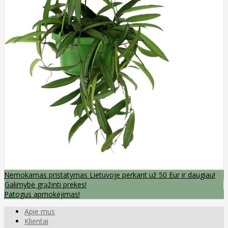
Nemokamas pristatymas Lietuvoje perkant už 50 Eur ir daugiau!
Galimybė grąžinti prekes!
Patogus apmokėjimas!
Apie mus
Klientai