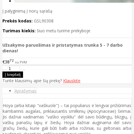
Į palyginimą
Į norų sąrašą
Prekės kodas:
GSL90308
Turimas kiekis:
šiuo metu turime prekyboje
Užsakymo paruošimas ir pristatymas trunka 5 - 7 darbo
dienas!
72
€38
su PVM
Turite klausimų apie šią prekę?
Klauskite
Aprašymas
Hoya (arba kitaip "vaškuolė") – tai populiarus ir lengvai prižiūrimas
kambarinis augalas, priklausantis smilkinių (Apocynaceae) šeimai.
Jis dažnai vadinamas "vaško vijokliu" dėl savo būdingų, blizgių, į
vašką panašių lapų ir žiedų. Hoya dažnai auginama dėl savo
gražių žiedų, kurie gali būti balti arba rožiniai, su geltonais arba
raudonais akcentais, priklausomai nuo veislės.