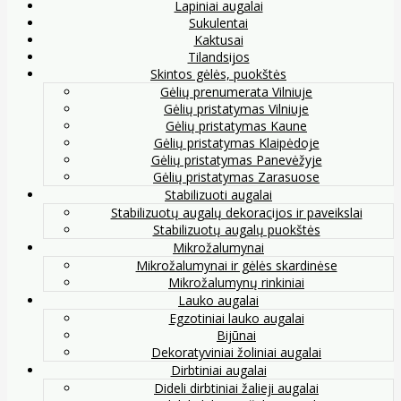
Lapiniai augalai
Sukulentai
Kaktusai
Tilandsijos
Skintos gėlės, puokštės
Gėlių prenumerata Vilniuje
Gėlių pristatymas Vilniuje
Gėlių pristatymas Kaune
Gėlių pristatymas Klaipėdoje
Gėlių pristatymas Panevėžyje
Gėlių pristatymas Zarasuose
Stabilizuoti augalai
Stabilizuotų augalų dekoracijos ir paveikslai
Stabilizuotų augalų puokštės
Mikrožalumynai
Mikrožalumynai ir gėlės skardinėse
Mikrožalumynų rinkiniai
Lauko augalai
Egzotiniai lauko augalai
Bijūnai
Dekoratyviniai žoliniai augalai
Dirbtiniai augalai
Dideli dirbtiniai žalieji augalai