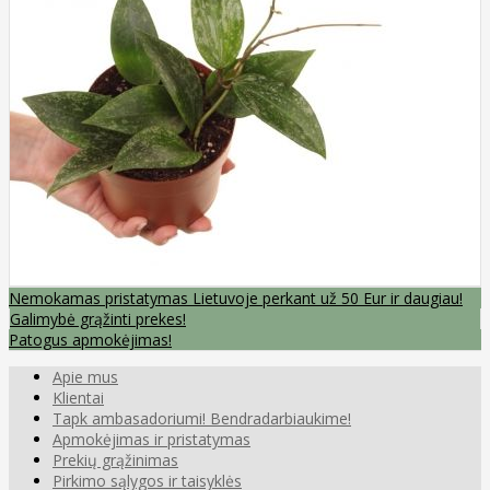
Nemokamas pristatymas Lietuvoje perkant už 50 Eur ir daugiau!
Galimybė grąžinti prekes!
Patogus apmokėjimas!
Apie mus
Klientai
Tapk ambasadoriumi! Bendradarbiaukime!
Apmokėjimas ir pristatymas
Prekių grąžinimas
Pirkimo sąlygos ir taisyklės