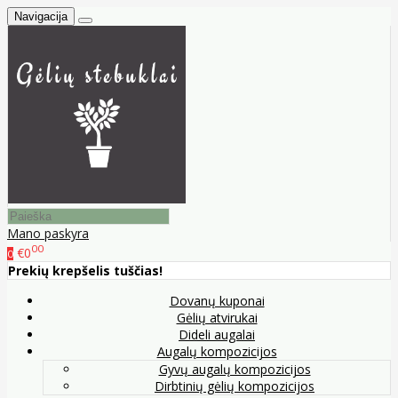
Navigacija
Mano paskyra
00
€0
0
Prekių krepšelis tuščias!
Dovanų kuponai
Gėlių atvirukai
Dideli augalai
Augalų kompozicijos
Gyvų augalų kompozicijos
Dirbtinių gėlių kompozicijos