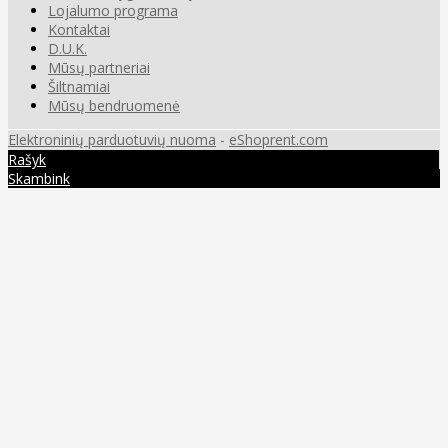
Lojalumo programa
Kontaktai
D.U.K.
Mūsų partneriai
Šiltnamiai
Mūsų bendruomenė
Elektroninių parduotuvių nuoma
-
eShoprent.com
Rašyk
Skambink