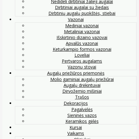
Nedideli dirbtiniai žalieji augalai
Dirbtiniai augalai su žiedais
Dirbtinių augalų puokštės, stiebai
Vazonai
Mediniai vazonai
Metaliniai vazonai
Išskirtinio dizaino vazovai
Apvalūs vazonai
Keturkampio formos vazonai
Loveliai
Pertvaros augalams
Vazonų stovai
Augalų priežiūros priemonės
Molio gaminiai augalų priežiūrai
Augalų drėkintuvai
Dirvožemio mišiniai
Trąšos
Dekoracijos
Pagalvėlės
Sieninės vazos
Keramikos gėlės
Kursai
Vaikams