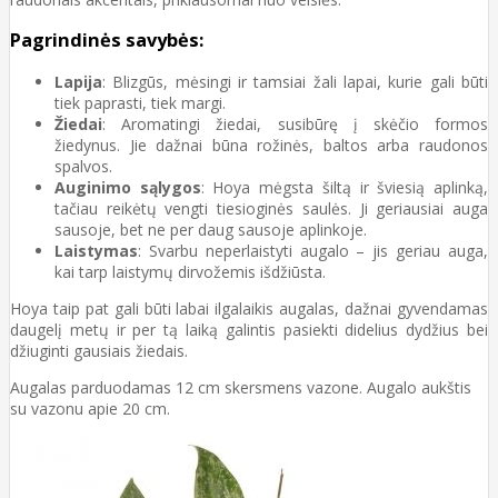
Pagrindinės savybės:
Lapija
: Blizgūs, mėsingi ir tamsiai žali lapai, kurie gali būti
tiek paprasti, tiek margi.
Žiedai
: Aromatingi žiedai, susibūrę į skėčio formos
žiedynus. Jie dažnai būna rožinės, baltos arba raudonos
spalvos.
Auginimo sąlygos
: Hoya mėgsta šiltą ir šviesią aplinką,
tačiau reikėtų vengti tiesioginės saulės. Ji geriausiai auga
sausoje, bet ne per daug sausoje aplinkoje.
Laistymas
: Svarbu neperlaistyti augalo – jis geriau auga,
kai tarp laistymų dirvožemis išdžiūsta.
Hoya taip pat gali būti labai ilgalaikis augalas, dažnai gyvendamas
daugelį metų ir per tą laiką galintis pasiekti didelius dydžius bei
džiuginti gausiais žiedais.
Augalas parduodamas 12 cm skersmens vazone. Augalo aukštis
su vazonu apie 20 cm.