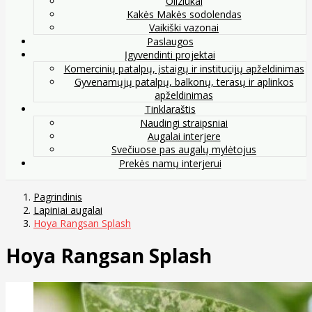
Oliziukai
Kakės Makės sodolendas
Vaikiški vazonai
Paslaugos
Įgyvendinti projektai
Komercinių patalpų, įstaigų ir institucijų apželdinimas
Gyvenamųjų patalpų, balkonų, terasų ir aplinkos
apželdinimas
Tinklaraštis
Naudingi straipsniai
Augalai interjere
Svečiuose pas augalų mylėtojus
Prekės namų interjerui
Pagrindinis
Lapiniai augalai
Hoya Rangsan Splash
Hoya Rangsan Splash