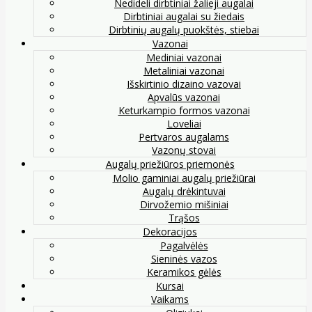
Nedideli dirbtiniai žalieji augalai
Dirbtiniai augalai su žiedais
Dirbtinių augalų puokštės, stiebai
Vazonai
Mediniai vazonai
Metaliniai vazonai
Išskirtinio dizaino vazovai
Apvalūs vazonai
Keturkampio formos vazonai
Loveliai
Pertvaros augalams
Vazonų stovai
Augalų priežiūros priemonės
Molio gaminiai augalų priežiūrai
Augalų drėkintuvai
Dirvožemio mišiniai
Trąšos
Dekoracijos
Pagalvėlės
Sieninės vazos
Keramikos gėlės
Kursai
Vaikams