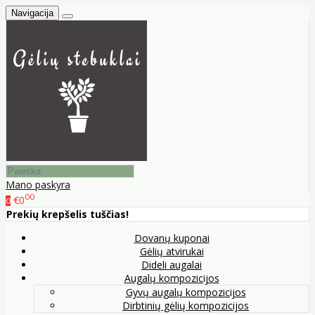
Navigacija
Mano paskyra
00
€0
0
Prekių krepšelis tuščias!
Dovanų kuponai
Gėlių atvirukai
Dideli augalai
Augalų kompozicijos
Gyvų augalų kompozicijos
Dirbtinių gėlių kompozicijos