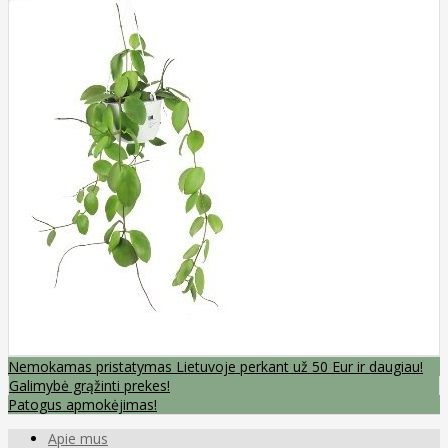
Nemokamas pristatymas Lietuvoje perkant už 50 Eur ir daugiau!
Galimybė grąžinti prekes!
Patogus apmokėjimas!
Apie mus