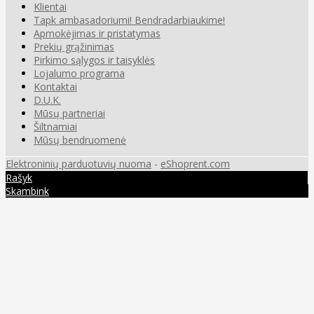
Klientai
Tapk ambasadoriumi! Bendradarbiaukime!
Apmokėjimas ir pristatymas
Prekių grąžinimas
Pirkimo sąlygos ir taisyklės
Lojalumo programa
Kontaktai
D.U.K.
Mūsų partneriai
Šiltnamiai
Mūsų bendruomenė
Elektroninių parduotuvių nuoma
-
eShoprent.com
Rašyk
Skambink