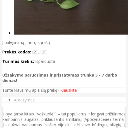
Į palyginimą
Į norų sąrašą
Prekės kodas:
GSL129
Turimas kiekis:
Išparduota
Užsakymo paruošimas ir pristatymas trunka 5 - 7 darbo
dienas!
Turite klausimų apie šią prekę?
Klauskite
Aprašymas
Hoya (arba kitaip "vaškuolė") – tai populiarus ir lengvai prižiūrimas
kambarinis augalas, priklausantis smilkinių (Apocynaceae) šeimai.
Jis dažnai vadinamas "vaško vijokliu" dėl savo būdingų, blizgių, į