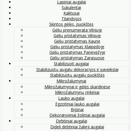
Lapiniai augalai
Sukulentai
Kaktusai
Tilandsijos
Skintos gėlės, puokštės
Gėlių prenumerata Vilniuje
Gėlių pristatymas Vilniuje
Gėlių pristatymas Kaune
Gėlių pristatymas Klaipėdoje
Gėlių pristatymas Panevėžyje
Gėlių pristatymas Zarasuose
Stabilizuoti augalai
Stabilizuotų augalų dekoracijos ir paveikslai
Stabilizuotų augalų puokštės
Mikrožalumynai
Mikrožalumynai ir gėlės skardinėse
Mikrožalumynų rinkiniai
Lauko augalai
Egzotiniai lauko augalai
Bijūnai
Dekoratyviniai žoliniai augalai
Dirbtiniai augalai
Dideli dirbtiniai žalieji augalai