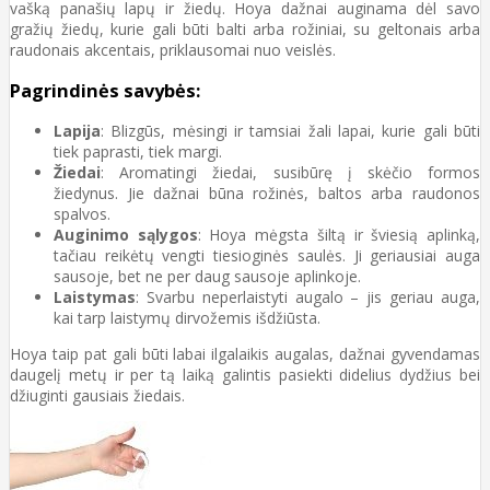
vašką panašių lapų ir žiedų. Hoya dažnai auginama dėl savo
gražių žiedų, kurie gali būti balti arba rožiniai, su geltonais arba
raudonais akcentais, priklausomai nuo veislės.
Pagrindinės savybės:
Lapija
: Blizgūs, mėsingi ir tamsiai žali lapai, kurie gali būti
tiek paprasti, tiek margi.
Žiedai
: Aromatingi žiedai, susibūrę į skėčio formos
žiedynus. Jie dažnai būna rožinės, baltos arba raudonos
spalvos.
Auginimo sąlygos
: Hoya mėgsta šiltą ir šviesią aplinką,
tačiau reikėtų vengti tiesioginės saulės. Ji geriausiai auga
sausoje, bet ne per daug sausoje aplinkoje.
Laistymas
: Svarbu neperlaistyti augalo – jis geriau auga,
kai tarp laistymų dirvožemis išdžiūsta.
Hoya taip pat gali būti labai ilgalaikis augalas, dažnai gyvendamas
daugelį metų ir per tą laiką galintis pasiekti didelius dydžius bei
džiuginti gausiais žiedais.