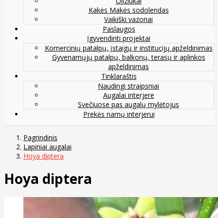
Oliziukai
Kakės Makės sodolendas
Vaikiški vazonai
Paslaugos
Įgyvendinti projektai
Komercinių patalpų, įstaigų ir institucijų apželdinimas
Gyvenamųjų patalpų, balkonų, terasų ir aplinkos
apželdinimas
Tinklaraštis
Naudingi straipsniai
Augalai interjere
Svečiuose pas augalų mylėtojus
Prekės namų interjerui
Pagrindinis
Lapiniai augalai
Hoya diptera
Hoya diptera