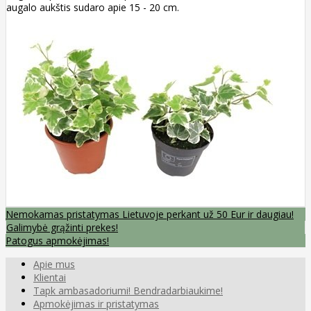
augalo aukštis sudaro apie 15 - 20 cm.
Nemokamas pristatymas Lietuvoje perkant už 50 Eur ir daugiau!
Galimybė grąžinti prekes!
Patogus apmokėjimas!
Apie mus
Klientai
Tapk ambasadoriumi! Bendradarbiaukime!
Apmokėjimas ir pristatymas