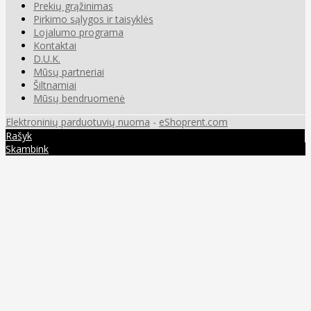
Prekių grąžinimas
Pirkimo sąlygos ir taisyklės
Lojalumo programa
Kontaktai
D.U.K.
Mūsų partneriai
Šiltnamiai
Mūsų bendruomenė
Elektroninių parduotuvių nuoma
-
eShoprent.com
Rašyk
Skambink