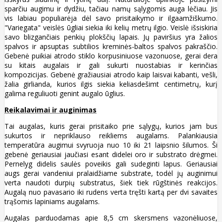
sparčiu augimu ir dydžiu, tačiau namų sąlygomis auga lėčiau. Jis
vis labiau populiarėja dėl savo prisitaikymo ir ilgaamžiškumo.
"Variegata" veislės ūgliai siekia iki kelių metrų ilgio. Veislė išsiskiria
savo blizgančiais penkių plokščių lapais. Jų paviršius yra žalios
spalvos ir apsuptas subtilios kreminės-baltos spalvos pakraščio.
Gebenė puikiai atrodo stiklo korpusiniuose vazonuose, gerai dera
su kitais augalais ir gali sukurti nuostabias ir kerinčias
kompozicijas. Gebenė gražiausiai atrodo kaip laisvai kabanti, vešli,
žalia girlianda, kurios ilgis siekia keliasdešimt centimetrų, kurį
galima reguliuoti genint augalo ūglius.
Reikalavimai ir auginimas
Tai augalas, kuris gerai prisitaiko prie sąlygų, kurios jam bus
sukurtos ir nepriklauso reikliems augalams. Palankiausia
temperatūra augimui svyruoja nuo 10 iki 21 laipsnio šilumos. Ši
gebenė geriausiai jaučiasi esant didelei oro ir substrato drėgmei.
Pernelyg didelis saulės poveikis gali sudeginti lapus. Geriausiai
augs gerai vandeniui pralaidžiame substrate, todėl jų auginimui
verta naudoti durpių substratus, šiek tiek rūgštinės reakcijos.
Augalą nuo pavasario iki rudens verta tręšti kartą per dvi savaites
trąšomis lapiniams augalams.
Augalas parduodamas apie 8,5 cm skersmens vazonėliuose,