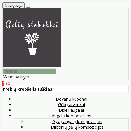
Navigacija
Mano paskyra
00
€0
0
Prekių krepšelis tuščias!
Dovanų kuponai
Gėlių atvirukai
Dideli augalai
Augalų kompozicijos
Gyvų augalų kompozicijos
Dirbtinių gėlių kompozicijos