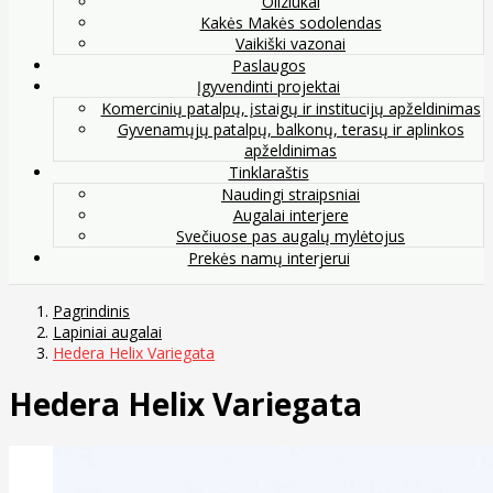
Oliziukai
Kakės Makės sodolendas
Vaikiški vazonai
Paslaugos
Įgyvendinti projektai
Komercinių patalpų, įstaigų ir institucijų apželdinimas
Gyvenamųjų patalpų, balkonų, terasų ir aplinkos
apželdinimas
Tinklaraštis
Naudingi straipsniai
Augalai interjere
Svečiuose pas augalų mylėtojus
Prekės namų interjerui
Pagrindinis
Lapiniai augalai
Hedera Helix Variegata
Hedera Helix Variegata