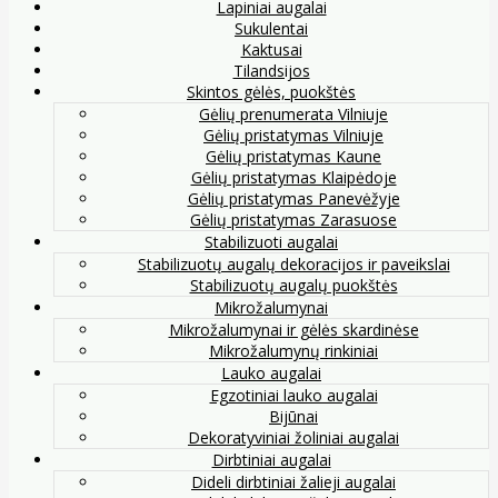
Lapiniai augalai
Sukulentai
Kaktusai
Tilandsijos
Skintos gėlės, puokštės
Gėlių prenumerata Vilniuje
Gėlių pristatymas Vilniuje
Gėlių pristatymas Kaune
Gėlių pristatymas Klaipėdoje
Gėlių pristatymas Panevėžyje
Gėlių pristatymas Zarasuose
Stabilizuoti augalai
Stabilizuotų augalų dekoracijos ir paveikslai
Stabilizuotų augalų puokštės
Mikrožalumynai
Mikrožalumynai ir gėlės skardinėse
Mikrožalumynų rinkiniai
Lauko augalai
Egzotiniai lauko augalai
Bijūnai
Dekoratyviniai žoliniai augalai
Dirbtiniai augalai
Dideli dirbtiniai žalieji augalai