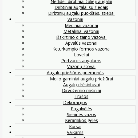
Nedideli dirbtiniai žalieji augalai
Dirbtiniai augalai su žiedais
Dirbtinių augalų puokštės, stiebai
Vazonai
Mediniai vazonai
Metaliniai vazonai
Išskirtinio dizaino vazovai
Apvalūs vazonai
Keturkampio formos vazonai
Loveliai
Pertvaros augalams
Vazonų stovai
Augalų priežiūros priemonės
Molio gaminiai augalų priežiūrai
Augalų drėkintuvai
Dirvožemio mišiniai
Trąšos
Dekoracijos
Pagalvėlės
Sieninės vazos
Keramikos gėlės
Kursai
Vaikams