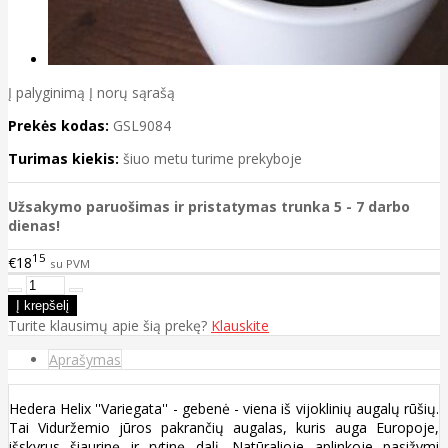
Į palyginimą
Į norų sąrašą
Prekės kodas:
GSL9084
Turimas kiekis:
šiuo metu turime prekyboje
Užsakymo paruošimas ir pristatymas trunka 5 - 7 darbo
dienas!
15
€18
su PVM
Turite klausimų apie šią prekę?
Klauskite
Aprašymas
Hedera Helix ''Variegata'' - gebenė - viena iš vijoklinių augalų rūšių.
Tai Viduržemio jūros pakrančių augalas, kuris auga Europoje,
išskyrus šiaurinę ir rytinę dalį. Natūralioje aplinkoje pasižymi