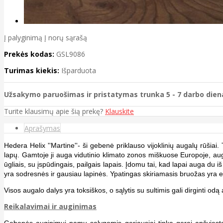
Į palyginimą
Į norų sąrašą
Prekės kodas:
GSL9086
Turimas kiekis:
Išparduota
Užsakymo paruošimas ir pristatymas trunka 5 - 7 darbo dien
Turite klausimų apie šią prekę?
Klauskite
Aprašymas
Hedera Helix ''Martine''- ši gebenė priklauso vijoklinių augalų rūšia
lapų. Gamtoje ji auga vidutinio klimato zonos miškuose Europoje, aug
ūgliais, su įspūdingais, pailgais lapais. Įdomu tai, kad lapai auga du 
yra sodresnės ir gausiau lapinės. Ypatingas skiriamasis bruožas yra e
Visos augalo dalys yra toksiškos, o sąlytis su sultimis gali dirginti odą 
Reikalavimai ir auginimas