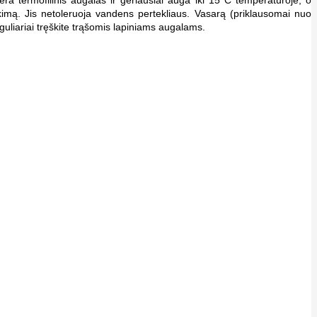
ra termofilinis augalas ir geriausiai auga iki 15°C temperatūroje, o
imą. Jis netoleruoja vandens pertekliaus. Vasarą (priklausomai nuo
guliariai tręškite trąšomis lapiniams augalams.