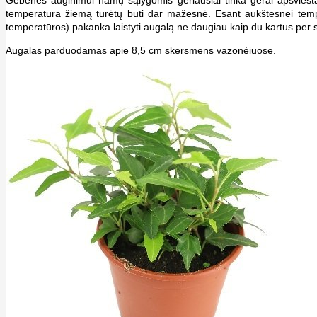
Gebenės auginimui namų sąlygomis geriausiai tinka gerai apšviesta v
temperatūra žiemą turėtų būti dar mažesnė. Esant aukštesnei tempe
temperatūros) pakanka laistyti augalą ne daugiau kaip du kartus per sa
Augalas parduodamas apie 8,5 cm skersmens vazonėiuose.