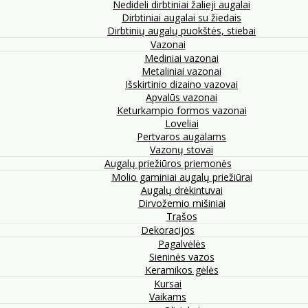
Nedideli dirbtiniai žalieji augalai
Dirbtiniai augalai su žiedais
Dirbtinių augalų puokštės, stiebai
Vazonai
Mediniai vazonai
Metaliniai vazonai
Išskirtinio dizaino vazovai
Apvalūs vazonai
Keturkampio formos vazonai
Loveliai
Pertvaros augalams
Vazonų stovai
Augalų priežiūros priemonės
Molio gaminiai augalų priežiūrai
Augalų drėkintuvai
Dirvožemio mišiniai
Trąšos
Dekoracijos
Pagalvėlės
Sieninės vazos
Keramikos gėlės
Kursai
Vaikams