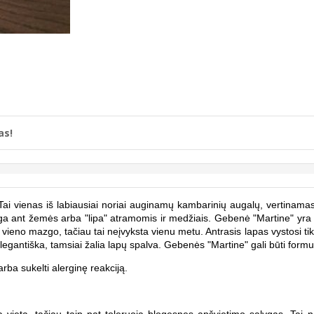
as!
i. Tai vienas iš labiausiai noriai auginamų kambarinių augalų, vertinama
a ant žemės arba "lipa" atramomis ir medžiais. Gebenė "Martine" yra gra
iš vieno mazgo, tačiau tai neįvyksta vienu metu. Antrasis lapas vystosi t
legantiška, tamsiai žalia lapų spalva. Gebenės "Martine" gali būti for
arba sukelti alerginę reakciją.