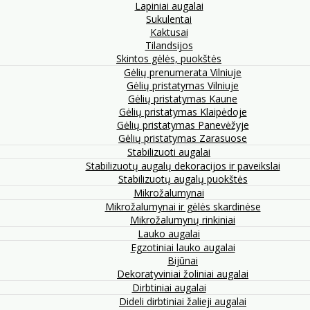
Lapiniai augalai
Sukulentai
Kaktusai
Tilandsijos
Skintos gėlės, puokštės
Gėlių prenumerata Vilniuje
Gėlių pristatymas Vilniuje
Gėlių pristatymas Kaune
Gėlių pristatymas Klaipėdoje
Gėlių pristatymas Panevėžyje
Gėlių pristatymas Zarasuose
Stabilizuoti augalai
Stabilizuotų augalų dekoracijos ir paveikslai
Stabilizuotų augalų puokštės
Mikrožalumynai
Mikrožalumynai ir gėlės skardinėse
Mikrožalumynų rinkiniai
Lauko augalai
Egzotiniai lauko augalai
Bijūnai
Dekoratyviniai žoliniai augalai
Dirbtiniai augalai
Dideli dirbtiniai žalieji augalai