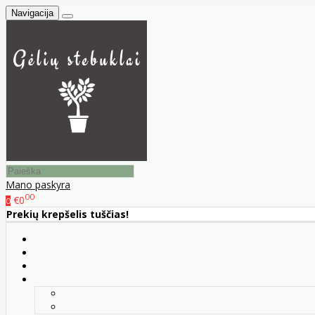
Navigacija
Mano paskyra
00
€0
0
Prekių krepšelis tuščias!