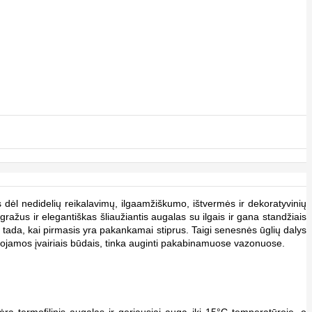
s dėl nedidelių reikalavimų, ilgaamžiškumo, ištvermės ir dekoratyvinių
žus ir elegantiškas šliaužiantis augalas su ilgais ir gana standžiais
ik tada, kai pirmasis yra pakankamai stiprus. Taigi senesnės ūglių dalys
muojamos įvairiais būdais, tinka auginti pakabinamuose vazonuose.