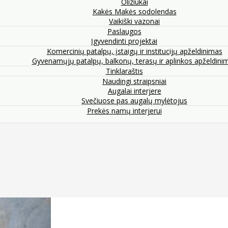
Oliziukai
Kakės Makės sodolendas
Vaikiški vazonai
Paslaugos
Įgyvendinti projektai
Komercinių patalpų, įstaigų ir institucijų apželdinimas
Gyvenamųjų patalpų, balkonų, terasų ir aplinkos apželdini
Tinklaraštis
Naudingi straipsniai
Augalai interjere
Svečiuose pas augalų mylėtojus
Prekės namų interjerui