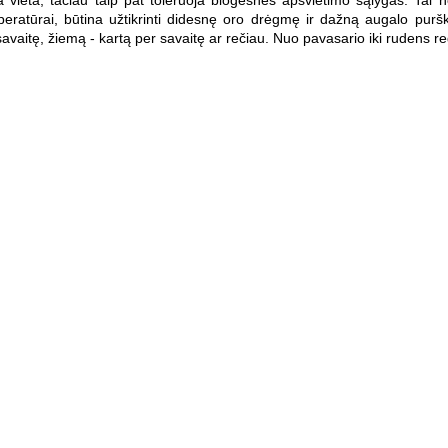
ieta, tačiau taip pat toleruoja blogesnes apšvietimo sąlygas. Tai nė
ratūrai, būtina užtikrinti didesnę oro drėgmę ir dažną augalo puršk
vaitę, žiemą - kartą per savaitę ar rečiau. Nuo pavasario iki rudens re