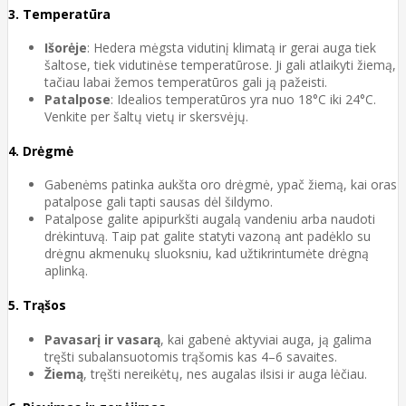
3.
Temperatūra
Išorėje
: Hedera mėgsta vidutinį klimatą ir gerai auga tiek
šaltose, tiek vidutinėse temperatūrose. Ji gali atlaikyti žiemą,
tačiau labai žemos temperatūros gali ją pažeisti.
Patalpose
: Idealios temperatūros yra nuo 18°C iki 24°C.
Venkite per šaltų vietų ir skersvėjų.
4.
Drėgmė
Gabenėms patinka aukšta oro drėgmė, ypač žiemą, kai oras
patalpose gali tapti sausas dėl šildymo.
Patalpose galite apipurkšti augalą vandeniu arba naudoti
drėkintuvą. Taip pat galite statyti vazoną ant padėklo su
drėgnu akmenukų sluoksniu, kad užtikrintumėte drėgną
aplinką.
5.
Trąšos
Pavasarį ir vasarą
, kai gabenė aktyviai auga, ją galima
tręšti subalansuotomis trąšomis kas 4–6 savaites.
Žiemą
, tręšti nereikėtų, nes augalas ilsisi ir auga lėčiau.