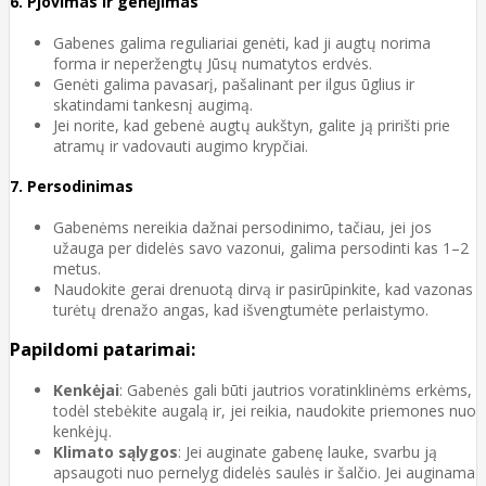
6.
Pjovimas ir genėjimas
Gabenes galima reguliariai genėti, kad ji augtų norima
forma ir neperžengtų Jūsų numatytos erdvės.
Genėti galima pavasarį, pašalinant per ilgus ūglius ir
skatindami tankesnį augimą.
Jei norite, kad gebenė augtų aukštyn, galite ją pririšti prie
atramų ir vadovauti augimo krypčiai.
7.
Persodinimas
Gabenėms nereikia dažnai persodinimo, tačiau, jei jos
užauga per didelės savo vazonui, galima persodinti kas 1–2
metus.
Naudokite gerai drenuotą dirvą ir pasirūpinkite, kad vazonas
turėtų drenažo angas, kad išvengtumėte perlaistymo.
Papildomi patarimai:
Kenkėjai
: Gabenės gali būti jautrios voratinklinėms erkėms,
todėl stebėkite augalą ir, jei reikia, naudokite priemones nuo
kenkėjų.
Klimato sąlygos
: Jei auginate gabenę lauke, svarbu ją
apsaugoti nuo pernelyg didelės saulės ir šalčio. Jei auginama