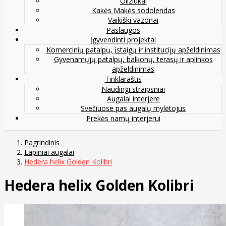
Oliziukai
Kakės Makės sodolendas
Vaikiški vazonai
Paslaugos
Įgyvendinti projektai
Komercinių patalpų, įstaigų ir institucijų apželdinimas
Gyvenamųjų patalpų, balkonų, terasų ir aplinkos
apželdinimas
Tinklaraštis
Naudingi straipsniai
Augalai interjere
Svečiuose pas augalų mylėtojus
Prekės namų interjerui
Pagrindinis
Lapiniai augalai
Hedera helix Golden Kolibri
Hedera helix Golden Kolibri