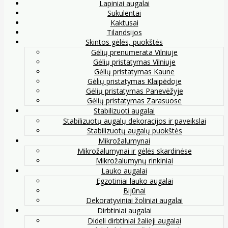
Lapiniai augalai
Sukulentai
Kaktusai
Tilandsijos
Skintos gėlės, puokštės
Gėlių prenumerata Vilniuje
Gėlių pristatymas Vilniuje
Gėlių pristatymas Kaune
Gėlių pristatymas Klaipėdoje
Gėlių pristatymas Panevėžyje
Gėlių pristatymas Zarasuose
Stabilizuoti augalai
Stabilizuotų augalų dekoracijos ir paveikslai
Stabilizuotų augalų puokštės
Mikrožalumynai
Mikrožalumynai ir gėlės skardinėse
Mikrožalumynų rinkiniai
Lauko augalai
Egzotiniai lauko augalai
Bijūnai
Dekoratyviniai žoliniai augalai
Dirbtiniai augalai
Dideli dirbtiniai žalieji augalai