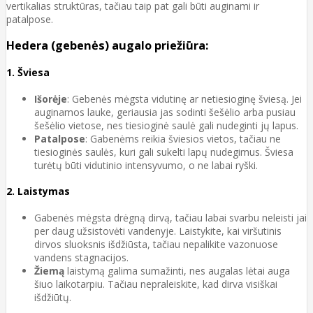
vertikalias struktūras, tačiau taip pat gali būti auginami ir
patalpose.
Hedera (gebenės) augalo priežiūra:
1.
Šviesa
Išorėje
: Gebenės mėgsta vidutinę ar netiesioginę šviesą. Jei
auginamos lauke, geriausia jas sodinti šešėlio arba pusiau
šešėlio vietose, nes tiesioginė saulė gali nudeginti jų lapus.
Patalpose
: Gabenėms reikia šviesios vietos, tačiau ne
tiesioginės saulės, kuri gali sukelti lapų nudegimus. Šviesa
turėtų būti vidutinio intensyvumo, o ne labai ryški.
2.
Laistymas
Gabenės mėgsta drėgną dirvą, tačiau labai svarbu neleisti jai
per daug užsistovėti vandenyje. Laistykite, kai viršutinis
dirvos sluoksnis išdžiūsta, tačiau nepalikite vazonuose
vandens stagnacijos.
Žiemą
laistymą galima sumažinti, nes augalas lėtai auga
šiuo laikotarpiu. Tačiau nepraleiskite, kad dirva visiškai
išdžiūtų.