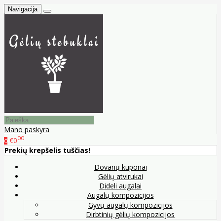
Navigacija
Mano paskyra
00
€0
0
Prekių krepšelis tuščias!
Dovanų kuponai
Gėlių atvirukai
Dideli augalai
Augalų kompozicijos
Gyvų augalų kompozicijos
Dirbtinių gėlių kompozicijos