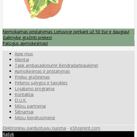
Nemokamas pristatymas Lietuvoje perkant už 50 Eur ir daugiau!
Galimybė grąžinti prekes!
Patogus apmokėjimas!
Apie mus
Klientai
Tapk ambasadoriumi! Bendradarbiaukime!
Apmokėjimas ir pristatymas
Prekių grąžinimas
Pirkimo sąlygos ir taisyklės
Lojalumo programa
Kontaktai
D.U.K.
Mūsų partneriai
Šiltnamiai
Mūsų bendruomenė
Elektroninių parduotuvių nuoma
-
eShoprent.com
Rašyk