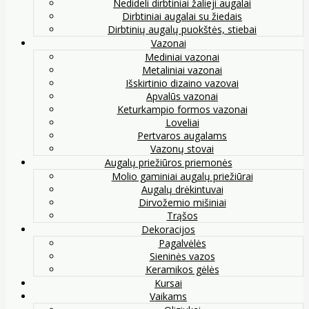
Nedideli dirbtiniai žalieji augalai
Dirbtiniai augalai su žiedais
Dirbtinių augalų puokštės, stiebai
Vazonai
Mediniai vazonai
Metaliniai vazonai
Išskirtinio dizaino vazovai
Apvalūs vazonai
Keturkampio formos vazonai
Loveliai
Pertvaros augalams
Vazonų stovai
Augalų priežiūros priemonės
Molio gaminiai augalų priežiūrai
Augalų drėkintuvai
Dirvožemio mišiniai
Trąšos
Dekoracijos
Pagalvėlės
Sieninės vazos
Keramikos gėlės
Kursai
Vaikams