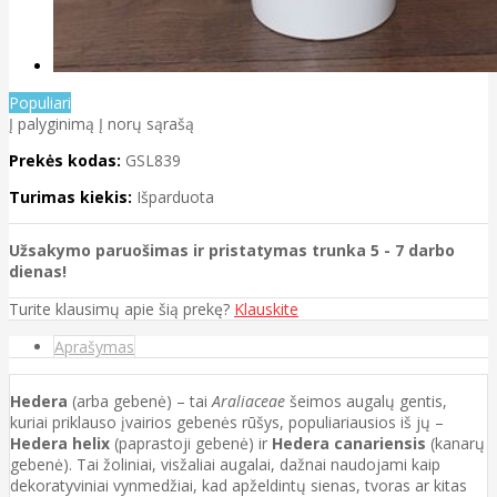
Populiari
Į palyginimą
Į norų sąrašą
Prekės kodas:
GSL839
Turimas kiekis:
Išparduota
Užsakymo paruošimas ir pristatymas trunka 5 - 7 darbo
dienas!
Turite klausimų apie šią prekę?
Klauskite
Aprašymas
Hedera
(arba gebenė) – tai
Araliaceae
šeimos augalų gentis,
kuriai priklauso įvairios gebenės rūšys, populiariausios iš jų –
Hedera helix
(paprastoji gebenė) ir
Hedera canariensis
(kanarų
gebenė). Tai žoliniai, visžaliai augalai, dažnai naudojami kaip
dekoratyviniai vynmedžiai, kad apželdintų sienas, tvoras ar kitas