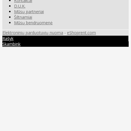
Kontaktai
D.U.K.
Mūsų partneriai
Šiltnamiai
Mūsų bendruomenė
Elektroninių parduotuvių nuoma
-
eShoprent.com
Rašyk
Skambink