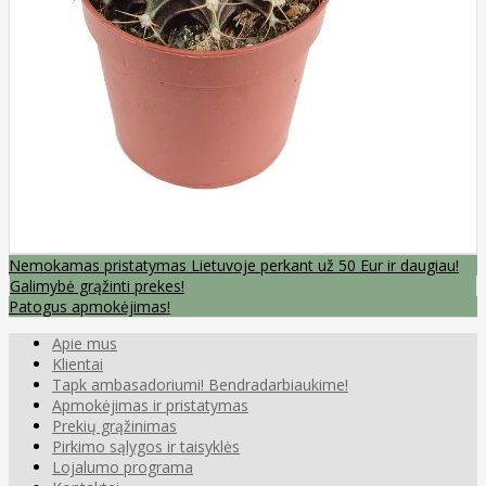
Nemokamas pristatymas Lietuvoje perkant už 50 Eur ir daugiau!
Galimybė grąžinti prekes!
Patogus apmokėjimas!
Apie mus
Klientai
Tapk ambasadoriumi! Bendradarbiaukime!
Apmokėjimas ir pristatymas
Prekių grąžinimas
Pirkimo sąlygos ir taisyklės
Lojalumo programa