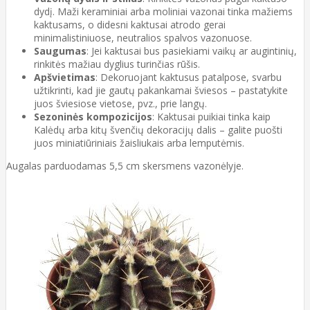
dydį. Maži keraminiai arba moliniai vazonai tinka mažiems
kaktusams, o didesni kaktusai atrodo gerai
minimalistiniuose, neutralios spalvos vazonuose.
Saugumas
: Jei kaktusai bus pasiekiami vaikų ar augintinių,
rinkitės mažiau dyglius turinčias rūšis.
Apšvietimas
: Dekoruojant kaktusus patalpose, svarbu
užtikrinti, kad jie gautų pakankamai šviesos – pastatykite
juos šviesiose vietose, pvz., prie langų.
Sezoninės kompozicijos
: Kaktusai puikiai tinka kaip
Kalėdų arba kitų švenčių dekoracijų dalis – galite puošti
juos miniatiūriniais žaisliukais arba lemputėmis.
Augalas parduodamas 5,5 cm skersmens vazonėlyje.