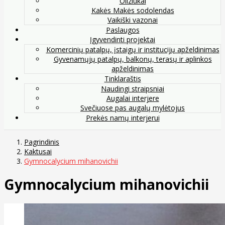
Oliziukai
Kakės Makės sodolendas
Vaikiški vazonai
Paslaugos
Įgyvendinti projektai
Komercinių patalpų, įstaigų ir institucijų apželdinimas
Gyvenamųjų patalpų, balkonų, terasų ir aplinkos
apželdinimas
Tinklaraštis
Naudingi straipsniai
Augalai interjere
Svečiuose pas augalų mylėtojus
Prekės namų interjerui
Pagrindinis
Kaktusai
Gymnocalycium mihanovichii
Gymnocalycium mihanovichii