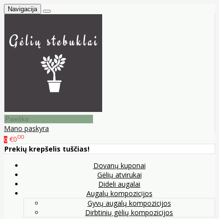
Navigacija
Mano paskyra
00
€0
0
Prekių krepšelis tuščias!
Dovanų kuponai
Gėlių atvirukai
Dideli augalai
Augalų kompozicijos
Gyvų augalų kompozicijos
Dirbtinių gėlių kompozicijos