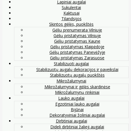
Lapiniai augalai
Sukulentai
Kaktusai
Tilandsijos
Skintos gėlės, puokštės
Gėlių prenumerata Vilniuje
Gėlių pristatymas Vilniuje
Gėlių pristatymas Kaune
Gėlių pristatymas Klaipėdoje
Gėlių pristatymas Panevėžyje
Gėlių pristatymas Zarasuose
Stabilizuoti augalai
Stabilizuotų augalų dekoracijos ir paveikslai
Stabilizuotų augalų puokštės
Mikrožalumynai
Mikrožalumynai ir gėlės skardinėse
Mikrožalumynų rinkiniai
Lauko augalai
Egzotiniai lauko augalai
Bijūnai
Dekoratyviniai žoliniai augalai
Dirbtiniai augalai
Dideli dirbtiniai žalieji augalai