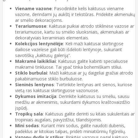
Viename vazone
: Pasodinkite kelis kaktusus viename
vazone, derindami jų aukštį ir tekstūras. Pridėkite akmenukų
ar smėlio dekoracijoms.
Terariumuose
: Kaktusai puikiai atrodo stiklinėse vazose ar
terariumuose, kartu su smėlio sluoksniais, akmenukais ar
dekoratyviais keraminiais elementais.
Kolekcijos lentynėlėje
: Keli maži kaktusai skirtingose
dailiose vazelėse gali būti išdėlioti lentynoje, sukuriant
savotišką „kaktusų galeriją“.
Makramė laikikliai
: Kaktusus galite kabinti specialiuose
makramė tinkluose. Tai ypač tinka bohemiškam stiliui.
Stiklo burbulai
: Maži kaktusai ar jų daigeliai gražiai atrodo
pakabinamuose stiklo burbuluose.
Sieninės lentynos
: Tvirtinkite lentynas ant sienos, kuriose
vietą ras kaktusai skirtinguose vazonuose.
Dykumos imitacija
: Derinkite kaktusus su smėliu, sausu
medžiu ar akmenimis, sukurdami dykumos kraštovaizdžio
įspūdį.
Tropikų sala
: Kaktusus galite derinti su kitais sukulentais ar
tropiniais augalais, pavyzdžiui, tilandsijomis.
Mini sodas
: Kuriant mini sodus, galite naudoti dubenis,
padėklus ar kitokias talpas, pridėti miniatiūrinių figūrėlių.
Vazonų dydis ir stilius
: Rinkitės vazonus pagal kaktuso