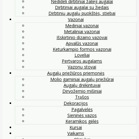
Nedideli dirbtiniai žalieji augalai
Dirbtiniai augalai su žiedais
Dirbtinių augalų puokštės, stiebai
Vazonai
Mediniai vazonai
Metaliniai vazonai
Išskirtinio dizaino vazovai
Apvalūs vazonai
Keturkampio formos vazonai
Loveliai
Pertvaros augalams
Vazonų stovai
Augalų priežiūros priemonės
Molio gaminiai augalų priežiūrai
Augalų drėkintuvai
Dirvožemio mišiniai
Trąšos
Dekoracijos
Pagalvėlės
Sieninės vazos
Keramikos gėlės
Kursai
Vaikams