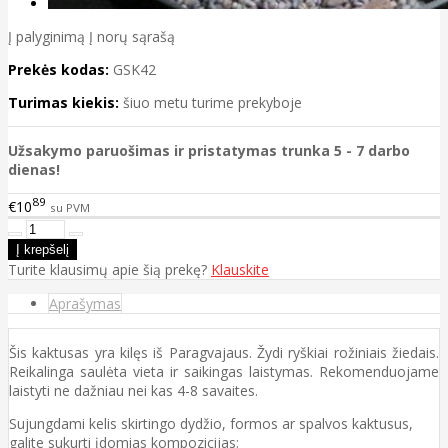
Į palyginimą
Į norų sąrašą
Prekės kodas:
GSK42
Turimas kiekis:
šiuo metu turime prekyboje
Užsakymo paruošimas ir pristatymas trunka 5 - 7 darbo
dienas!
89
€10
su PVM
Turite klausimų apie šią prekę?
Klauskite
Aprašymas
Šis kaktusas yra kilęs iš Paragvajaus. Žydi ryškiai rožiniais žiedais.
Reikalinga saulėta vieta ir saikingas laistymas. Rekomenduojame
laistyti ne dažniau nei kas 4-8 savaites.
Sujungdami kelis skirtingo dydžio, formos ar spalvos kaktusus,
galite sukurti įdomias kompozicijas: