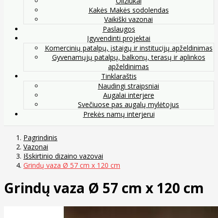
Oliziukai
Kakės Makės sodolendas
Vaikiški vazonai
Paslaugos
Įgyvendinti projektai
Komercinių patalpų, įstaigų ir institucijų apželdinimas
Gyvenamųjų patalpų, balkonų, terasų ir aplinkos
apželdinimas
Tinklaraštis
Naudingi straipsniai
Augalai interjere
Svečiuose pas augalų mylėtojus
Prekės namų interjerui
Pagrindinis
Vazonai
Išskirtinio dizaino vazovai
Grindų vaza Ø 57 cm x 120 cm
Grindų vaza Ø 57 cm x 120 cm