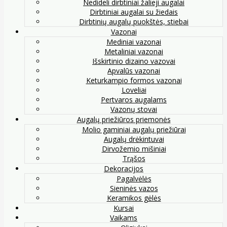
Nedideli dirbtiniai žalieji augalai
Dirbtiniai augalai su žiedais
Dirbtinių augalų puokštės, stiebai
Vazonai
Mediniai vazonai
Metaliniai vazonai
Išskirtinio dizaino vazovai
Apvalūs vazonai
Keturkampio formos vazonai
Loveliai
Pertvaros augalams
Vazonų stovai
Augalų priežiūros priemonės
Molio gaminiai augalų priežiūrai
Augalų drėkintuvai
Dirvožemio mišiniai
Trąšos
Dekoracijos
Pagalvėlės
Sieninės vazos
Keramikos gėlės
Kursai
Vaikams