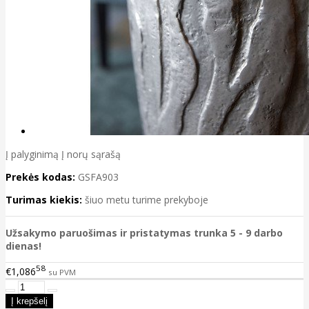
Į palyginimą
Į norų sąrašą
Prekės kodas:
GSFA903
Turimas kiekis:
šiuo metu turime prekyboje
Užsakymo paruošimas ir pristatymas trunka 5 - 9 darbo
dienas!
58
€1,086
su PVM