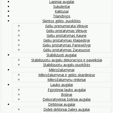
Lapiniai augalai
Sukulentai
Kaktusai
Tilandsijos
Skintos gėlės, puokštės
Gėlių prenumerata Vilniuje
Gėlių pristatymas Vilniuje
Gėlių pristatymas Kaune
Gėlių pristatymas Klaipėdoje
Gėlių pristatymas Panevėžyje
Gėlių pristatymas Zarasuose
Stabilizuoti augalai
Stabilizuotų augalų dekoracijos ir paveikslai
Stabilizuotų augalų puokštės
Mikrožalumynai
Mikrožalumynai ir gėlės skardinėse
Mikrožalumynų rinkiniai
Lauko augalai
Egzotiniai lauko augalai
Bijūnai
Dekoratyviniai žoliniai augalai
Dirbtiniai augalai
Dideli dirbtiniai žalieji augalai