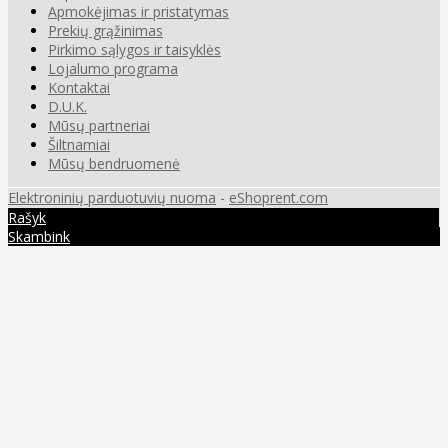
Apmokėjimas ir pristatymas
Prekių grąžinimas
Pirkimo sąlygos ir taisyklės
Lojalumo programa
Kontaktai
D.U.K.
Mūsų partneriai
Šiltnamiai
Mūsų bendruomenė
Elektroninių parduotuvių nuoma
-
eShoprent.com
Rašyk
Skambink