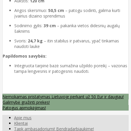
Aukštis:
120 cm
Angos skersmuo:
50,5 cm
– patogu sodinti, galima kurti
įvairius dizaino sprendimus
Sodinimo gylis:
39 cm
– pakanka vietos didesnių augalų
šaknims
Svoris:
24,7 kg
– itin stabilus ir patvarus, ypač tinkamas
naudoti lauke
Papildomos savybės:
Integruota tarpinė bazė sumažina užpildo poreikį – vazonas
tampa lengvesnis ir patogesnis naudoti.
Nemokamas pristatymas Lietuvoje perkant už 50 Eur ir daugiau!
Galimybė grąžinti prekes!
Patogus apmokėjimas!
Apie mus
Klientai
Tapk ambasadoriumi! Bendradarbiaukime!