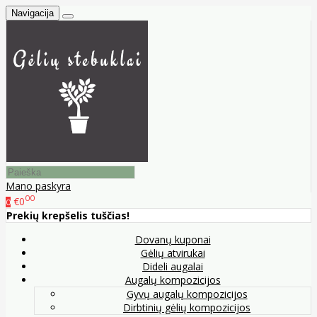
Navigacija
Mano paskyra
00
€0
0
Prekių krepšelis tuščias!
Dovanų kuponai
Gėlių atvirukai
Dideli augalai
Augalų kompozicijos
Gyvų augalų kompozicijos
Dirbtinių gėlių kompozicijos