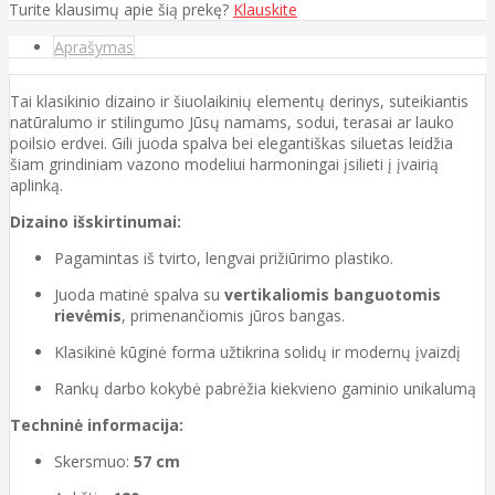
Turite klausimų apie šią prekę?
Klauskite
Aprašymas
Tai klasikinio dizaino ir šiuolaikinių elementų derinys, suteikiantis
natūralumo ir stilingumo Jūsų namams, sodui, terasai ar lauko
poilsio erdvei. Gili juoda spalva bei elegantiškas siluetas leidžia
šiam grindiniam vazono modeliui harmoningai įsilieti į įvairią
aplinką.
Dizaino išskirtinumai:
Pagamintas iš tvirto, lengvai prižiūrimo plastiko.
Juoda matinė spalva su
vertikaliomis banguotomis
rievėmis
, primenančiomis jūros bangas.
Klasikinė kūginė forma užtikrina solidų ir modernų įvaizdį
Rankų darbo kokybė pabrėžia kiekvieno gaminio unikalumą
Techninė informacija:
Skersmuo:
57 cm