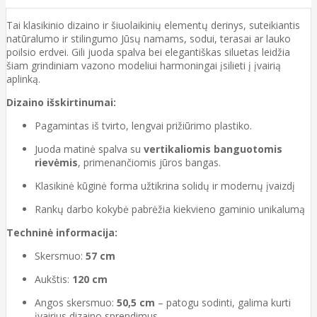
Tai klasikinio dizaino ir šiuolaikinių elementų derinys, suteikiantis
natūralumo ir stilingumo Jūsų namams, sodui, terasai ar lauko
poilsio erdvei. Gili juoda spalva bei elegantiškas siluetas leidžia
šiam grindiniam vazono modeliui harmoningai įsilieti į įvairią
aplinką.
Dizaino išskirtinumai:
Pagamintas iš tvirto, lengvai prižiūrimo plastiko.
Juoda matinė spalva su
vertikaliomis banguotomis
rievėmis
, primenančiomis jūros bangas.
Klasikinė kūginė forma užtikrina solidų ir modernų įvaizdį
Rankų darbo kokybė pabrėžia kiekvieno gaminio unikalumą
Techninė informacija:
Skersmuo:
57 cm
Aukštis:
120 cm
Angos skersmuo:
50,5 cm
– patogu sodinti, galima kurti
įvairius dizaino sprendimus