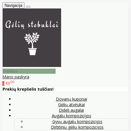
Navigacija
Mano paskyra
00
€0
0
Prekių krepšelis tuščias!
Dovanų kuponai
Gėlių atvirukai
Dideli augalai
Augalų kompozicijos
Gyvų augalų kompozicijos
Dirbtinių gėlių kompozicijos