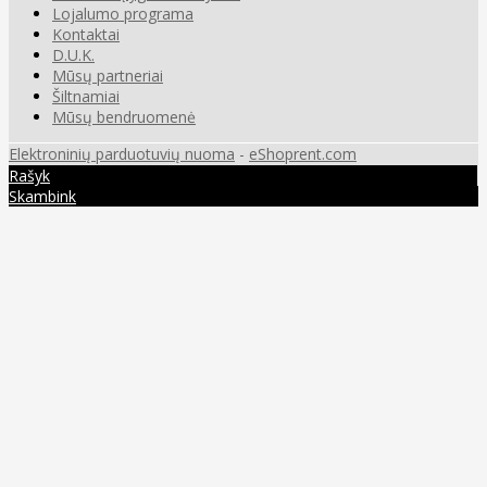
Lojalumo programa
Kontaktai
D.U.K.
Mūsų partneriai
Šiltnamiai
Mūsų bendruomenė
Elektroninių parduotuvių nuoma
-
eShoprent.com
Rašyk
Skambink