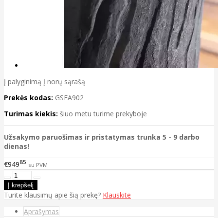
Į palyginimą
Į norų sąrašą
Prekės kodas:
GSFA902
Turimas kiekis:
šiuo metu turime prekyboje
Užsakymo paruošimas ir pristatymas trunka 5 - 9 darbo
dienas!
85
€949
su PVM
Turite klausimų apie šią prekę?
Klauskite
Aprašymas