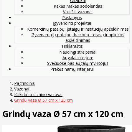
Oliziukai
Kakės Makės sodolendas
Vaikiški vazonai
Paslaugos
Įgyvendinti projektai
Komercinių patalpų, įstaigų ir institucijų apželdinimas
Gyvenamųjų patalpų, balkonų, terasų ir aplinkos
apželdinimas
Tinklaraštis
Naudingi straipsniai
Augalai interjere
Svečiuose pas augalų mylėtojus
Prekės namų interjerui
Pagrindinis
Vazonai
Išskirtinio dizaino vazovai
Grindų vaza Ø 57 cm x 120 cm
Grindų vaza Ø 57 cm x 120 cm