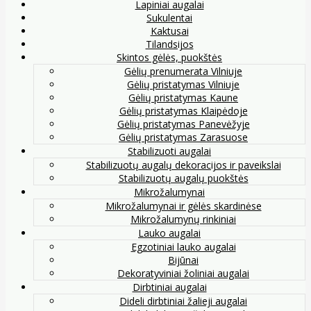
Lapiniai augalai
Sukulentai
Kaktusai
Tilandsijos
Skintos gėlės, puokštės
Gėlių prenumerata Vilniuje
Gėlių pristatymas Vilniuje
Gėlių pristatymas Kaune
Gėlių pristatymas Klaipėdoje
Gėlių pristatymas Panevėžyje
Gėlių pristatymas Zarasuose
Stabilizuoti augalai
Stabilizuotų augalų dekoracijos ir paveikslai
Stabilizuotų augalų puokštės
Mikrožalumynai
Mikrožalumynai ir gėlės skardinėse
Mikrožalumynų rinkiniai
Lauko augalai
Egzotiniai lauko augalai
Bijūnai
Dekoratyviniai žoliniai augalai
Dirbtiniai augalai
Dideli dirbtiniai žalieji augalai