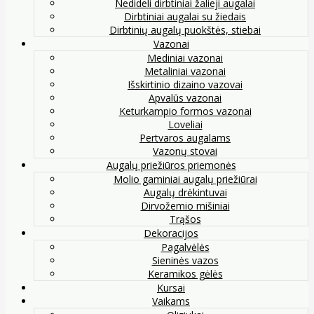
Nedideli dirbtiniai žalieji augalai
Dirbtiniai augalai su žiedais
Dirbtinių augalų puokštės, stiebai
Vazonai
Mediniai vazonai
Metaliniai vazonai
Išskirtinio dizaino vazovai
Apvalūs vazonai
Keturkampio formos vazonai
Loveliai
Pertvaros augalams
Vazonų stovai
Augalų priežiūros priemonės
Molio gaminiai augalų priežiūrai
Augalų drėkintuvai
Dirvožemio mišiniai
Trąšos
Dekoracijos
Pagalvėlės
Sieninės vazos
Keramikos gėlės
Kursai
Vaikams