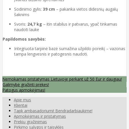
Sodinimo gylis:
39 cm
– pakanka vietos didesnių augalų
šaknims
Svoris:
24,7 kg
– itin stabilus ir patvarus, ypač tinkamas
naudoti lauke
Papildomos savybės:
Integruota tarpinė bazė sumažina užpildo poreikį – vazonas
tampa lengvesnis ir patogesnis naudoti.
Nemokamas pristatymas Lietuvoje perkant už 50 Eur ir daugiau!
Galimybė grąžinti prekes!
Patogus apmokėjimas!
Apie mus
Klientai
Tapk ambasadoriumi! Bendradarbiaukime!
Apmokėjimas ir pristatymas
Prekių grąžinimas
Pirkimo sąlygos ir taisyklės