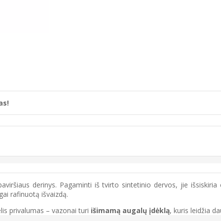
as!
ršiaus derinys. Pagaminti iš tvirto sintetinio dervos, jie išsiskiria 
ai rafinuotą išvaizdą.
elis privalumas – vazonai turi
išimamą augalų įdėklą
, kuris leidžia d