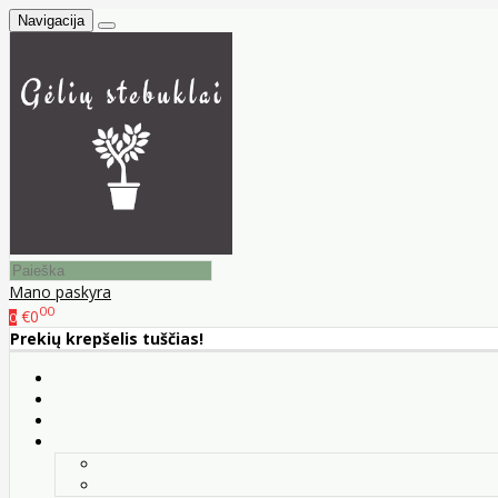
Navigacija
Mano paskyra
00
€0
0
Prekių krepšelis tuščias!