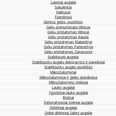
Lapiniai augalai
Sukulentai
Kaktusai
Tilandsijos
Skintos gėlės, puokštės
Gėlių prenumerata Vilniuje
Gėlių pristatymas Vilniuje
Gėlių pristatymas Kaune
Gėlių pristatymas Klaipėdoje
Gėlių pristatymas Panevėžyje
Gėlių pristatymas Zarasuose
Stabilizuoti augalai
Stabilizuotų augalų dekoracijos ir paveikslai
Stabilizuotų augalų puokštės
Mikrožalumynai
Mikrožalumynai ir gėlės skardinėse
Mikrožalumynų rinkiniai
Lauko augalai
Egzotiniai lauko augalai
Bijūnai
Dekoratyviniai žoliniai augalai
Dirbtiniai augalai
Dideli dirbtiniai žalieji augalai