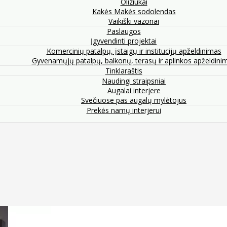
Oliziukai
Kakės Makės sodolendas
Vaikiški vazonai
Paslaugos
Įgyvendinti projektai
Komercinių patalpų, įstaigų ir institucijų apželdinimas
Gyvenamųjų patalpų, balkonų, terasų ir aplinkos apželdini
Tinklaraštis
Naudingi straipsniai
Augalai interjere
Svečiuose pas augalų mylėtojus
Prekės namų interjerui