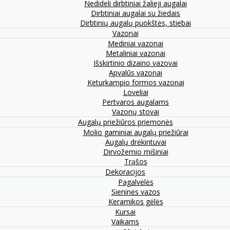
Nedideli dirbtiniai žalieji augalai
Dirbtiniai augalai su žiedais
Dirbtinių augalų puokštės, stiebai
Vazonai
Mediniai vazonai
Metaliniai vazonai
Išskirtinio dizaino vazovai
Apvalūs vazonai
Keturkampio formos vazonai
Loveliai
Pertvaros augalams
Vazonų stovai
Augalų priežiūros priemonės
Molio gaminiai augalų priežiūrai
Augalų drėkintuvai
Dirvožemio mišiniai
Trąšos
Dekoracijos
Pagalvėlės
Sieninės vazos
Keramikos gėlės
Kursai
Vaikams