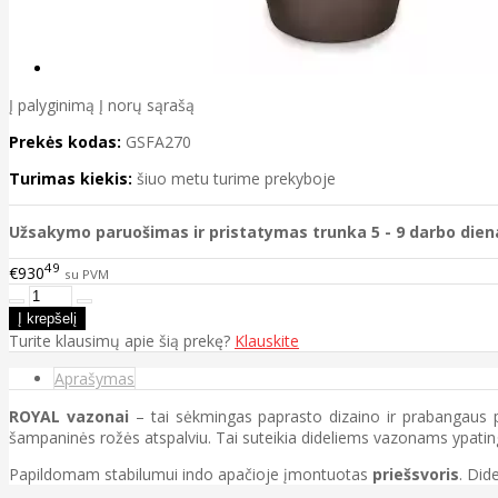
Į palyginimą
Į norų sąrašą
Prekės kodas:
GSFA270
Turimas kiekis:
šiuo metu turime prekyboje
Užsakymo paruošimas ir pristatymas trunka 5 - 9 darbo dien
49
€930
su PVM
Turite klausimų apie šią prekę?
Klauskite
Aprašymas
ROYAL vazonai
– tai sėkmingas paprasto dizaino ir prabangaus pavi
šampaninės rožės atspalviu. Tai suteikia dideliems vazonams ypating
Papildomam stabilumui indo apačioje įmontuotas
priešsvoris
. Did