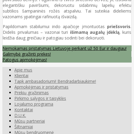
elegantišku paviršiumi, dekoruotu sidabrinių lapelių efektu
subtilios šampaninės rožės atspalviu. Tai suteikia dideliems
vazonams ypatingai rafinuotą išvaizdą.
Papildomam stabilumui indo apačioje įmontuotas
priešsvoris
.
Didelis privalumas – vazonai turi
išimamą augalų įdėklą
, kuris
leidžia daug greičiau ir patogiau sodinti bei dekoruoti.
Nemokamas pristatymas Lietuvoje perkant už 50 Eur ir daugiau!
Galimybė grąžinti prekes!
Patogus apmokėjimas!
Apie mus
Klientai
Tapk ambasadoriumi! Bendradarbiaukime!
Apmokėjimas ir pristatymas
Prekių grąžinimas
Pirkimo sąlygos ir taisyklės
Lojalumo programa
Kontaktai
D.U.K.
Mūsų partneriai
Šiltnamiai
Mūsų bendruomenė