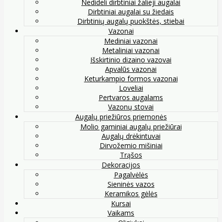
Nedideli dirbtiniai žalieji augalai
Dirbtiniai augalai su žiedais
Dirbtinių augalų puokštės, stiebai
Vazonai
Mediniai vazonai
Metaliniai vazonai
Išskirtinio dizaino vazovai
Apvalūs vazonai
Keturkampio formos vazonai
Loveliai
Pertvaros augalams
Vazonų stovai
Augalų priežiūros priemonės
Molio gaminiai augalų priežiūrai
Augalų drėkintuvai
Dirvožemio mišiniai
Trąšos
Dekoracijos
Pagalvėlės
Sieninės vazos
Keramikos gėlės
Kursai
Vaikams