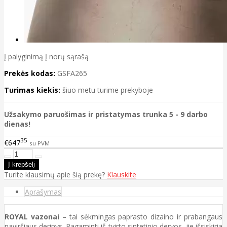
Į palyginimą
Į norų sąrašą
Prekės kodas:
GSFA265
Turimas kiekis:
šiuo metu turime prekyboje
Užsakymo paruošimas ir pristatymas trunka 5 - 9 darbo
dienas!
35
€647
su PVM
Turite klausimų apie šią prekę?
Klauskite
Aprašymas
ROYAL vazonai
– tai sėkmingas paprasto dizaino ir prabangaus
paviršiaus derinys. Pagaminti iš tvirto sintetinio dervos, jie išsiskiria