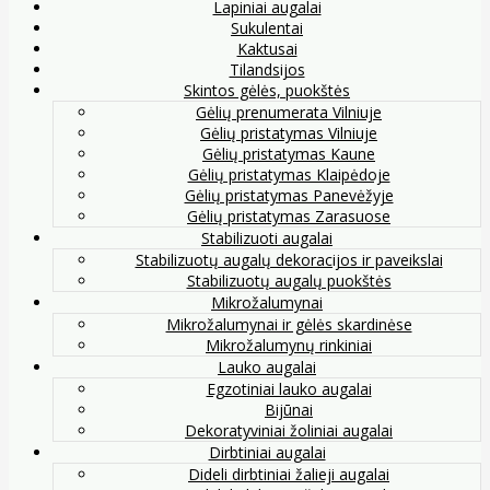
Lapiniai augalai
Sukulentai
Kaktusai
Tilandsijos
Skintos gėlės, puokštės
Gėlių prenumerata Vilniuje
Gėlių pristatymas Vilniuje
Gėlių pristatymas Kaune
Gėlių pristatymas Klaipėdoje
Gėlių pristatymas Panevėžyje
Gėlių pristatymas Zarasuose
Stabilizuoti augalai
Stabilizuotų augalų dekoracijos ir paveikslai
Stabilizuotų augalų puokštės
Mikrožalumynai
Mikrožalumynai ir gėlės skardinėse
Mikrožalumynų rinkiniai
Lauko augalai
Egzotiniai lauko augalai
Bijūnai
Dekoratyviniai žoliniai augalai
Dirbtiniai augalai
Dideli dirbtiniai žalieji augalai