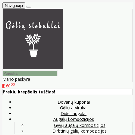
Navigacija
Mano paskyra
00
€0
0
Prekių krepšelis tuščias!
Dovanų kuponai
Gėlių atvirukai
Dideli augalai
Augalų kompozicijos
Gyvų augalų kompozicijos
Dirbtinių gėlių kompozicijos