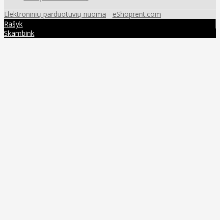
Elektroninių parduotuvių nuoma
-
eShoprent.com
Rašyk
Skambink