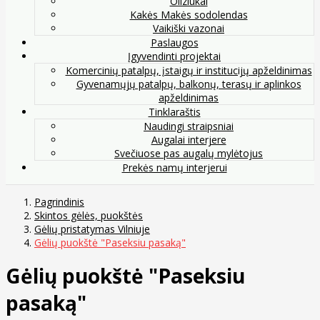
Oliziukai
Kakės Makės sodolendas
Vaikiški vazonai
Paslaugos
Įgyvendinti projektai
Komercinių patalpų, įstaigų ir institucijų apželdinimas
Gyvenamųjų patalpų, balkonų, terasų ir aplinkos
apželdinimas
Tinklaraštis
Naudingi straipsniai
Augalai interjere
Svečiuose pas augalų mylėtojus
Prekės namų interjerui
Pagrindinis
Skintos gėlės, puokštės
Gėlių pristatymas Vilniuje
Gėlių puokštė "Paseksiu pasaką"
Gėlių puokštė "Paseksiu
pasaką"