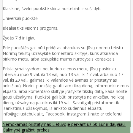
Klasikinė, švelni puokštė skirta nustebinti ir sušildyti.
Universali puokštė.
Idealiai tiks visoms progoms.
Žydės 7 d ir ilgiau.
Prie puokštės gali būti pridėtas atvirukas su Jūsų norimu tekstu.
Norimą tekstą užrašykite komentaro skiltyje, kuris atsiranda
pirkimo metu, arba atsiųskite mums nurodytais kontaktais.
Pristatymai vykdomi bet kuriuo dienos metu, Jūsų pasirinktu
intervalu (nuo 9 val. iki 13 val, nuo 13 val. iki 17 val. arba nuo 17
val. iki 20 val., galimas iki valandos vėlavimas ar pristatymas
anksčiau). Norint puokštę gauti tam tikrą dieną, informuokite mus
el.paštu arba komentaro skiltyje įrašykite tikslią datą, kada norite
gauti užsakymą. Puokštė gali būti pristatyta ne anksčiau nei kitą
dieną, užsakymą pateikus iki 19 val. Savaitgalį pristatome tik
išankstinius užsakymus, iš anksto suderinus el.paštu
info@geliustebuklai.lt, Facebook, Instagram žinute ar telefonu!
Nemokamas pristatymas Lietuvoje perkant už 50 Eur ir daugiau!
Galimybė grąžinti prekes!