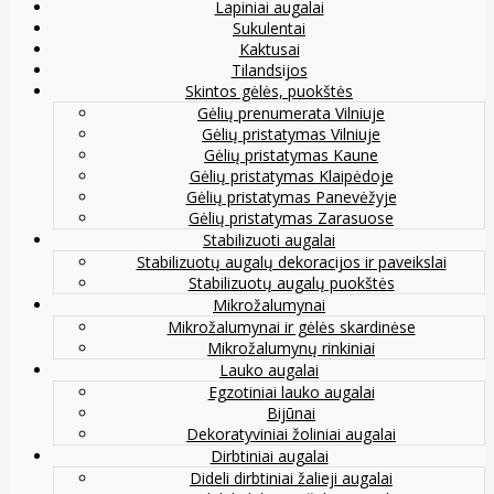
Lapiniai augalai
Sukulentai
Kaktusai
Tilandsijos
Skintos gėlės, puokštės
Gėlių prenumerata Vilniuje
Gėlių pristatymas Vilniuje
Gėlių pristatymas Kaune
Gėlių pristatymas Klaipėdoje
Gėlių pristatymas Panevėžyje
Gėlių pristatymas Zarasuose
Stabilizuoti augalai
Stabilizuotų augalų dekoracijos ir paveikslai
Stabilizuotų augalų puokštės
Mikrožalumynai
Mikrožalumynai ir gėlės skardinėse
Mikrožalumynų rinkiniai
Lauko augalai
Egzotiniai lauko augalai
Bijūnai
Dekoratyviniai žoliniai augalai
Dirbtiniai augalai
Dideli dirbtiniai žalieji augalai