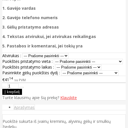
1. Gavėjo vardas
2. Gavėjo telefono numeris
3. Gėlių pristatymo adresas
4. Tekstas atvirukui, jei atvirukas reikalingas
5. Pastabos ir komentarai, jei tokių yra
Atvirukas :
Puokštės pristatymo vieta :
Puokštės pristatymo laikas :
Pasirinkite gėlių puokštės dydį :
14
€41
su PVM
Turite klausimų apie šią prekę?
Klauskite
Aprašymas
Puokštė sukurta iš įvairių kreminių, alyvinių gėlių ir smulkių
žiedelių.