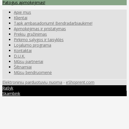
Patogus apmokėjimas!
Apie mus
Klientai
Tapk ambasadoriumi! Bendradarbiaukime!
Apmokėjimas ir pristatymas
Prekių grąžinimas
Pirkimo sąlygos ir taisyklės
Lojalumo programa
Kontaktai
D.U.K.
Mūsų partneriai
Šiltnamiai
Mūsų bendruomenė
Elektroninių parduotuvių nuoma
-
eShoprent.com
Rašyk
Skambink