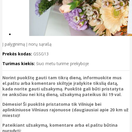
Į palyginimą
Į norų sąrašą
Prekės kodas:
GSSG13
Turimas kiekis:
šiuo metu turime prekyboje
Norint puokštę gauti tam tikrą dieną, informuokite mus
el.paštu arba komentaro skiltyje įrašykite tikslią datą,
kada norite gauti užsakymą. Puokštė gali būti pristatyta
ne anksčiau nei kitą dieną, užsakymą pateikus iki 19 val.
Dėmesio! Ši puokštė pristatoma tik Vilniuje bei
aplinkiniuose Vilniaus rajonuose (daugiausiai apie 20 km už
miesto)!
Pateikiant užsakymą, komentare arba el.paštu būtina
nurodyti: