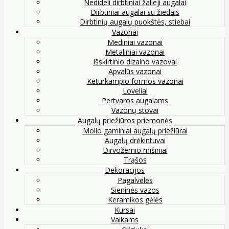
Nedideli dirbtiniai žalieji augalai
Dirbtiniai augalai su žiedais
Dirbtinių augalų puokštės, stiebai
Vazonai
Mediniai vazonai
Metaliniai vazonai
Išskirtinio dizaino vazovai
Apvalūs vazonai
Keturkampio formos vazonai
Loveliai
Pertvaros augalams
Vazonų stovai
Augalų priežiūros priemonės
Molio gaminiai augalų priežiūrai
Augalų drėkintuvai
Dirvožemio mišiniai
Trąšos
Dekoracijos
Pagalvėlės
Sieninės vazos
Keramikos gėlės
Kursai
Vaikams