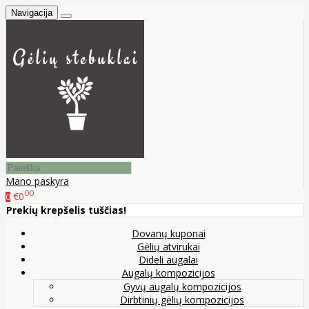
Navigacija
Mano paskyra
00
€0
0
Prekių krepšelis tuščias!
Dovanų kuponai
Gėlių atvirukai
Dideli augalai
Augalų kompozicijos
Gyvų augalų kompozicijos
Dirbtinių gėlių kompozicijos