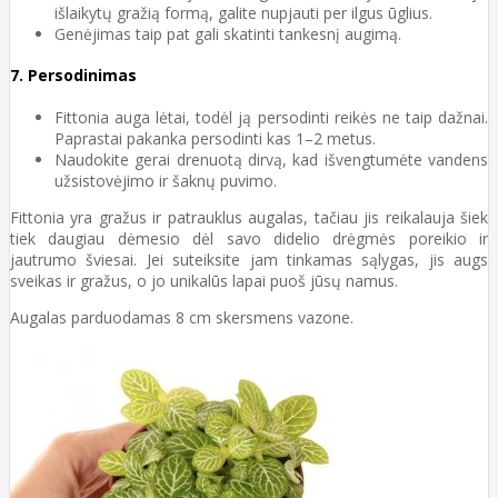
išlaikytų gražią formą, galite nupjauti per ilgus ūglius.
Genėjimas taip pat gali skatinti tankesnį augimą.
7.
Persodinimas
Fittonia auga lėtai, todėl ją persodinti reikės ne taip dažnai.
Paprastai pakanka persodinti kas 1–2 metus.
Naudokite gerai drenuotą dirvą, kad išvengtumėte vandens
užsistovėjimo ir šaknų puvimo.
Fittonia yra gražus ir patrauklus augalas, tačiau jis reikalauja šiek
tiek daugiau dėmesio dėl savo didelio drėgmės poreikio ir
jautrumo šviesai. Jei suteiksite jam tinkamas sąlygas, jis augs
sveikas ir gražus, o jo unikalūs lapai puoš jūsų namus.
Augalas parduodamas 8 cm skersmens vazone.