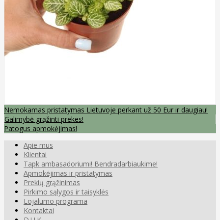
Nemokamas pristatymas Lietuvoje perkant už 50 Eur ir daugiau!
Galimybė grąžinti prekes!
Patogus apmokėjimas!
Apie mus
Klientai
Tapk ambasadoriumi! Bendradarbiaukime!
Apmokėjimas ir pristatymas
Prekių grąžinimas
Pirkimo sąlygos ir taisyklės
Lojalumo programa
Kontaktai
D.U.K.