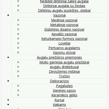
Nedideli dirbtiniai žalieji augalai
Dirbtiniai augalai su žiedais
Dirbtinių augalų puokštės, stiebai
Vazonai
Mediniai vazonai
Metaliniai vazonai
Išskirtinio dizaino vazovai
Apvalūs vazonai
Keturkampio formos vazonai
Loveliai
Pertvaros augalams
Vazonų stovai
Augalų priežiūros priemonės
Molio gaminiai augalų priežiūrai
Augalų drėkintuvai
Dirvožemio mišiniai
Trąšos
Dekoracijos
Pagalvėlės
Sieninės vazos
Keramikos gėlės
Kursai
Vaikams