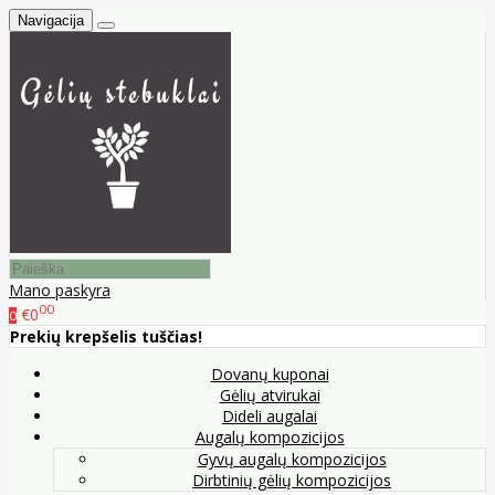
Navigacija
Mano paskyra
00
€0
0
Prekių krepšelis tuščias!
Dovanų kuponai
Gėlių atvirukai
Dideli augalai
Augalų kompozicijos
Gyvų augalų kompozicijos
Dirbtinių gėlių kompozicijos