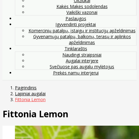
Oliziukai
Kakės Makės sodolendas
Vaikiški vazonai
Paslaugos
Įgyvendinti projektai
Komercinių patalpų, įstaigų ir institucijų apželdinimas
Gyvenamųjų patalpų, balkonų, terasų ir aplinkos
apželdinimas
Tinklaraštis
Naudingi straipsniai
Augalai interjere
Svečiuose pas augalų mylėtojus
Prekės namų interjerui
Pagrindinis
Lapiniai augalai
Fittonia Lemon
Fittonia Lemon