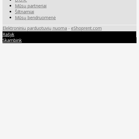
Mūsų partneriai
Šiltnamiai
Mūsų bendruomenė
Elektroninių parduotuvių nuoma
-
eShoprent.com
Rašyk
Skambink