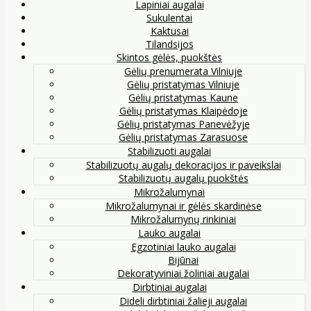
Lapiniai augalai
Sukulentai
Kaktusai
Tilandsijos
Skintos gėlės, puokštės
Gėlių prenumerata Vilniuje
Gėlių pristatymas Vilniuje
Gėlių pristatymas Kaune
Gėlių pristatymas Klaipėdoje
Gėlių pristatymas Panevėžyje
Gėlių pristatymas Zarasuose
Stabilizuoti augalai
Stabilizuotų augalų dekoracijos ir paveikslai
Stabilizuotų augalų puokštės
Mikrožalumynai
Mikrožalumynai ir gėlės skardinėse
Mikrožalumynų rinkiniai
Lauko augalai
Egzotiniai lauko augalai
Bijūnai
Dekoratyviniai žoliniai augalai
Dirbtiniai augalai
Dideli dirbtiniai žalieji augalai