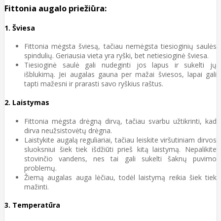
Fittonia augalo priežiūra:
1.
Šviesa
Fittonia mėgsta šviesą, tačiau nemėgsta tiesioginių saulės
spindulių. Geriausia vieta yra ryški, bet netiesioginė šviesa.
Tiesioginė saulė gali nudeginti jos lapus ir sukelti jų
išblukimą. Jei augalas gauna per mažai šviesos, lapai gali
tapti mažesni ir prarasti savo ryškius raštus.
2.
Laistymas
Fittonia mėgsta drėgną dirvą, tačiau svarbu užtikrinti, kad
dirva neužsistovėtų drėgna.
Laistykite augalą reguliariai, tačiau leiskite viršutiniam dirvos
sluoksniui šiek tiek išdžiūti prieš kitą laistymą. Nepalikite
stovinčio vandens, nes tai gali sukelti šaknų puvimo
problemų.
Žiemą augalas auga lėčiau, todėl laistymą reikia šiek tiek
mažinti.
3.
Temperatūra