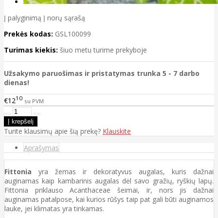
Į palyginimą
Į norų sąrašą
Prekės kodas:
GSL100099
Turimas kiekis:
šiuo metu turime prekyboje
Užsakymo paruošimas ir pristatymas trunka 5 - 7 darbo
dienas!
10
€12
su PVM
Turite klausimų apie šią prekę?
Klauskite
Aprašymas
Fittonia
yra žemas ir dekoratyvus augalas, kuris dažnai
auginamas kaip kambarinis augalas dėl savo gražių, ryškių lapų.
Fittonia priklauso Acanthaceae šeimai, ir, nors jis dažnai
auginamas patalpose, kai kurios rūšys taip pat gali būti auginamos
lauke, jei klimatas yra tinkamas.