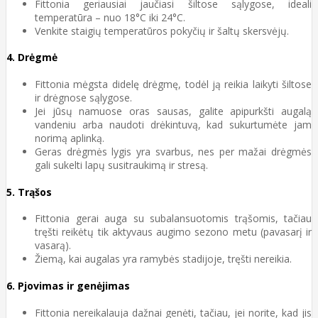
Fittonia geriausiai jaučiasi šiltose sąlygose, ideali
temperatūra – nuo 18°C iki 24°C.
Venkite staigių temperatūros pokyčių ir šaltų skersvėjų.
4.
Drėgmė
Fittonia mėgsta didelę drėgmę, todėl ją reikia laikyti šiltose
ir drėgnose sąlygose.
Jei jūsų namuose oras sausas, galite apipurkšti augalą
vandeniu arba naudoti drėkintuvą, kad sukurtumėte jam
norimą aplinką.
Geras drėgmės lygis yra svarbus, nes per mažai drėgmės
gali sukelti lapų susitraukimą ir stresą.
5.
Trąšos
Fittonia gerai auga su subalansuotomis trąšomis, tačiau
tręšti reikėtų tik aktyvaus augimo sezono metu (pavasarį ir
vasarą).
Žiemą, kai augalas yra ramybės stadijoje, tręšti nereikia.
6.
Pjovimas ir genėjimas
Fittonia nereikalauja dažnai genėti, tačiau, jei norite, kad jis