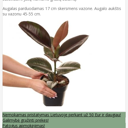
Augalas parduodamas 17 cm skersmens vazone. Augalo aukštis
su vazonu 45-55 cm.
Nemokamas pristatymas Lietuvoje perkant už 50 Eur ir daugiau!
Galimybė grąžinti prekes!
Patogus apmokėjimas!