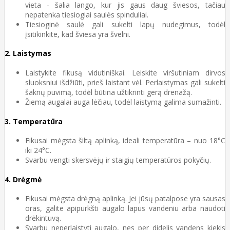
vieta - šalia lango, kur jis gaus daug šviesos, tačiau
nepatenka tiesiogiai saulės spinduliai.
Tiesioginė saulė gali sukelti lapų nudegimus, todėl
įsitikinkite, kad šviesa yra švelni.
2.
Laistymas
Laistykite fikusą vidutiniškai. Leiskite viršutiniam dirvos
sluoksniui išdžiūti, prieš laistant vėl. Perlaistymas gali sukelti
šaknų puvimą, todėl būtina užtikrinti gerą drenažą.
Žiemą augalai auga lėčiau, todėl laistymą galima sumažinti.
3.
Temperatūra
Fikusai mėgsta šiltą aplinką, ideali temperatūra – nuo 18°C
iki 24°C.
Svarbu vengti skersvėjų ir staigių temperatūros pokyčių.
4.
Drėgmė
Fikusai mėgsta drėgną aplinką. Jei jūsų patalpose yra sausas
oras, galite apipurkšti augalo lapus vandeniu arba naudoti
drėkintuvą.
Svarbu neperlaistyti augalo, nes per didelis vandens kiekis