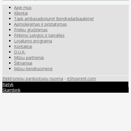
Apie mus
Klientai
Tapk ambasadoriumi! Bendradarbiaukime!
Apmokėjimas ir pristatymas
Prekių grąžinimas
Pirkimo sąlygos ir taisyklės
Lojalumo programa
Kontaktai
D.U.K.
Mūsų partneriai
Šiltnamiai
Mūsų bendruomenė
Elektroninių parduotuvių nuoma
-
eShoprent.com
Rašyk
Skambink