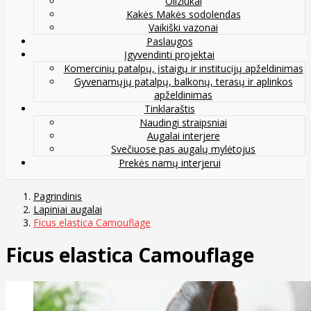
Oliziukai
Kakės Makės sodolendas
Vaikiški vazonai
Paslaugos
Įgyvendinti projektai
Komercinių patalpų, įstaigų ir institucijų apželdinimas
Gyvenamųjų patalpų, balkonų, terasų ir aplinkos
apželdinimas
Tinklaraštis
Naudingi straipsniai
Augalai interjere
Svečiuose pas augalų mylėtojus
Prekės namų interjerui
Pagrindinis
Lapiniai augalai
Ficus elastica Camouflage
Ficus elastica Camouflage