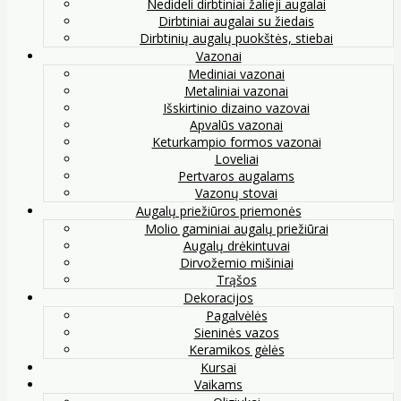
Nedideli dirbtiniai žalieji augalai
Dirbtiniai augalai su žiedais
Dirbtinių augalų puokštės, stiebai
Vazonai
Mediniai vazonai
Metaliniai vazonai
Išskirtinio dizaino vazovai
Apvalūs vazonai
Keturkampio formos vazonai
Loveliai
Pertvaros augalams
Vazonų stovai
Augalų priežiūros priemonės
Molio gaminiai augalų priežiūrai
Augalų drėkintuvai
Dirvožemio mišiniai
Trąšos
Dekoracijos
Pagalvėlės
Sieninės vazos
Keramikos gėlės
Kursai
Vaikams