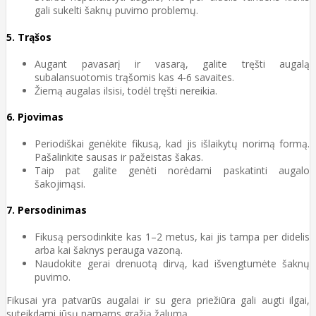
gali sukelti šaknų puvimo problemų.
5.
Trąšos
Augant pavasarį ir vasarą, galite tręšti augalą
subalansuotomis trąšomis kas 4-6 savaites.
Žiemą augalas ilsisi, todėl tręšti nereikia.
6.
Pjovimas
Periodiškai genėkite fikusą, kad jis išlaikytų norimą formą.
Pašalinkite sausas ir pažeistas šakas.
Taip pat galite genėti norėdami paskatinti augalo
šakojimąsi.
7.
Persodinimas
Fikusą persodinkite kas 1–2 metus, kai jis tampa per didelis
arba kai šaknys perauga vazoną.
Naudokite gerai drenuotą dirvą, kad išvengtumėte šaknų
puvimo.
Fikusai yra patvarūs augalai ir su gera priežiūra gali augti ilgai,
suteikdami jūsų namams gražią žalumą.