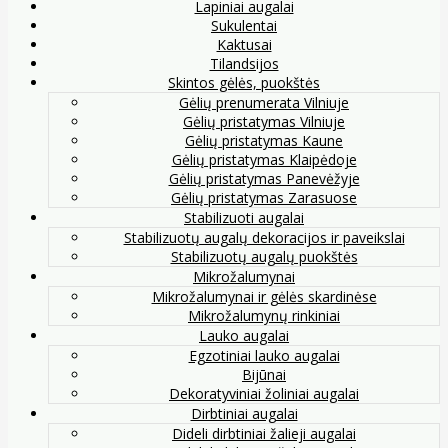
Lapiniai augalai
Sukulentai
Kaktusai
Tilandsijos
Skintos gėlės, puokštės
Gėlių prenumerata Vilniuje
Gėlių pristatymas Vilniuje
Gėlių pristatymas Kaune
Gėlių pristatymas Klaipėdoje
Gėlių pristatymas Panevėžyje
Gėlių pristatymas Zarasuose
Stabilizuoti augalai
Stabilizuotų augalų dekoracijos ir paveikslai
Stabilizuotų augalų puokštės
Mikrožalumynai
Mikrožalumynai ir gėlės skardinėse
Mikrožalumynų rinkiniai
Lauko augalai
Egzotiniai lauko augalai
Bijūnai
Dekoratyviniai žoliniai augalai
Dirbtiniai augalai
Dideli dirbtiniai žalieji augalai