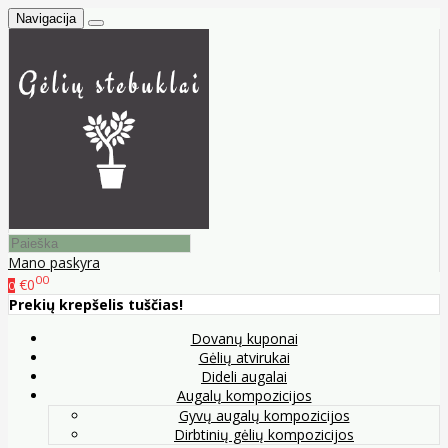
Navigacija
Mano paskyra
00
€0
0
Prekių krepšelis tuščias!
Dovanų kuponai
Gėlių atvirukai
Dideli augalai
Augalų kompozicijos
Gyvų augalų kompozicijos
Dirbtinių gėlių kompozicijos