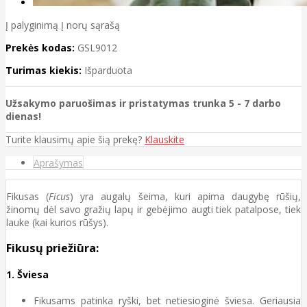
Į palyginimą
Į norų sąrašą
Prekės kodas:
GSL9012
Turimas kiekis:
Išparduota
Užsakymo paruošimas ir pristatymas trunka 5 - 7 darbo
dienas!
Turite klausimų apie šią prekę?
Klauskite
Aprašymas
Fikusas (
Ficus
) yra augalų šeima, kuri apima daugybę rūšių,
žinomų dėl savo gražių lapų ir gebėjimo augti tiek patalpose, tiek
lauke (kai kurios rūšys).
Fikusų priežiūra:
1.
Šviesa
Fikusams patinka ryški, bet netiesioginė šviesa. Geriausia