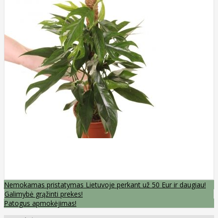
Nemokamas pristatymas Lietuvoje perkant už 50 Eur ir daugiau!
Galimybė grąžinti prekes!
Patogus apmokėjimas!