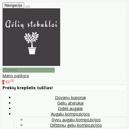
Navigacija
Mano paskyra
00
€0
0
Prekių krepšelis tuščias!
Dovanų kuponai
Gėlių atvirukai
Dideli augalai
Augalų kompozicijos
Gyvų augalų kompozicijos
Dirbtinių gėlių kompozicijos