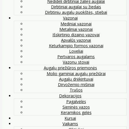
Nedideli dirbtiniai žalieji augalai
Dirbtiniai augalai su žiedais
Dirbtinių augalų puokštės, stiebai
Vazonai
Mediniai vazonai
Metaliniai vazonai
Išskirtinio dizaino vazovai
Apvalūs vazonai
Keturkampio formos vazonai
Loveliai
Pertvaros augalams
Vazonų stovai
Augalų priežiūros priemonės
Molio gaminiai augalų priežiūrai
Augalų drėkintuvai
Dirvožemio mišiniai
Trąšos
Dekoracijos
Pagalvėlės
Sieninės vazos
Keramikos gėlės
Kursai
Vaikams