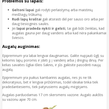
Problemos su lapais:
Geltoni lapai
gali rodyti perlaistymą arba maistinių
medžiagų trūkumą.
Rudi lapų kraštai
gali atsirasti dėl per sauso oro arba per
daug tiesioginės saulės.
Jei
lapai pradeda nykti ir gelsti
, tai gali būti ženklas, kad
augalas gauna per daug vandens arba kad nėra pakankamai
šviesos.
Augalų auginimas:
Epipremnum yra labai lengvai dauginamas. Galite nupjauti ūglį su
keliomis lapų poromis ir įdėti jį į vandenį arba į drėgną dirvą. Per
kelias savaites ūgliai išleis šaknis, ir jūs galėsite pasodinti naują
augalą.
Epipremnum yra puikus kambarinis augalas, nes jis ne tik
dekoratyvus, bet ir lengvai prižiūrimas, todėl idealiai tinka tiek
pradedantiesiems, tiek patyrusiems augalų mėgėjams.
Augalas parduodamas 17 cm skersmens vazone. Augalo aukštis
su vazonu apie 70 cm.