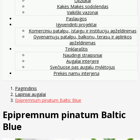
Oliziukai
Kakės Makės sodolendas
Vaikiški vazonai
Paslaugos
Įgyvendinti projektai
Komercinių patalpų, įstaigų ir institucijų apželdinimas
Gyvenamųjų patalpų, balkonų, terasų ir aplinkos
apželdinimas
Tinklaraštis
Naudingi straipsniai
Augalai interjere
Svečiuose pas augalų mylėtojus
Prekės namų interjerui
Pagrindinis
Lapiniai augalai
Epipremnum pinatum Baltic Blue
Epipremnum pinatum Baltic
Blue