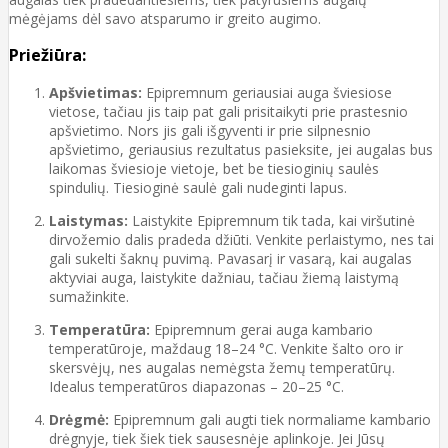
mėgėjams dėl savo atsparumo ir greito augimo.
Priežiūra:
Apšvietimas:
Epipremnum geriausiai auga šviesiose
vietose, tačiau jis taip pat gali prisitaikyti prie prastesnio
apšvietimo. Nors jis gali išgyventi ir prie silpnesnio
apšvietimo, geriausius rezultatus pasieksite, jei augalas bus
laikomas šviesioje vietoje, bet be tiesioginių saulės
spindulių. Tiesioginė saulė gali nudeginti lapus.
Laistymas:
Laistykite Epipremnum tik tada, kai viršutinė
dirvožemio dalis pradeda džiūti. Venkite perlaistymo, nes tai
gali sukelti šaknų puvimą. Pavasarį ir vasarą, kai augalas
aktyviai auga, laistykite dažniau, tačiau žiemą laistymą
sumažinkite.
Temperatūra:
Epipremnum gerai auga kambario
temperatūroje, maždaug 18–24 °C. Venkite šalto oro ir
skersvėjų, nes augalas nemėgsta žemų temperatūrų.
Idealus temperatūros diapazonas – 20–25 °C.
Drėgmė:
Epipremnum gali augti tiek normaliame kambario
drėgnyje, tiek šiek tiek sausesnėje aplinkoje. Jei Jūsų