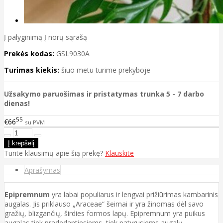
Į palyginimą
Į norų sąrašą
Prekės kodas:
GSL9030A
Turimas kiekis:
šiuo metu turime prekyboje
Užsakymo paruošimas ir pristatymas trunka 5 - 7 darbo
dienas!
55
€66
su PVM
Turite klausimų apie šią prekę?
Klauskite
Aprašymas
Epipremnum
yra labai populiarus ir lengvai prižiūrimas kambarinis
augalas. Jis priklauso „Araceae“ šeimai ir yra žinomas dėl savo
gražių, blizgančių, širdies formos lapų. Epipremnum yra puikus
augalas tiek pradedantiesiems, tiek patyrusiems augalų