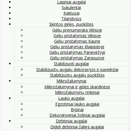
Lapiniai augalai
Sukulentai
Kaktusai
Tilandsijos
Skintos gėlės, puokštės
Gėlių prenumerata Vilniuje
Gėlių pristatymas Vilniuje
Gėlių pristatymas Kaune
Gėlių pristatymas Klaipėdoje
Gėlių pristatymas Panevėžyje
Gėlių pristatymas Zarasuose
Stabilizuoti augalai
Stabilizuotų augalų dekoracijos ir paveikslai
Stabilizuotų augalų puokštės
Mikrožalumynai
Mikrožalumynai ir gėlės skardinėse
Mikrožalumynų rinkiniai
Lauko augalai
Egzotiniai lauko augalai
Bijūnai
Dekoratyviniai žoliniai augalai
Dirbtiniai augalai
Dideli dirbtiniai žalieji augalai