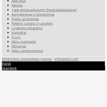
Apie mus
Klientai
Tapk ambasadoriumi! Bendradarbiaukime!
Apmokėjimas ir pristatymas
Prekių grąžinimas
Pirkimo sąlygos ir taisyklės
Lojalumo programa
Kontaktai
D.U.K.
Mūsų partneriai
Šiltnamiai
Mūsų bendruomenė
Elektroninių parduotuvių nuoma
-
eShoprent.com
Rašyk
Skambink