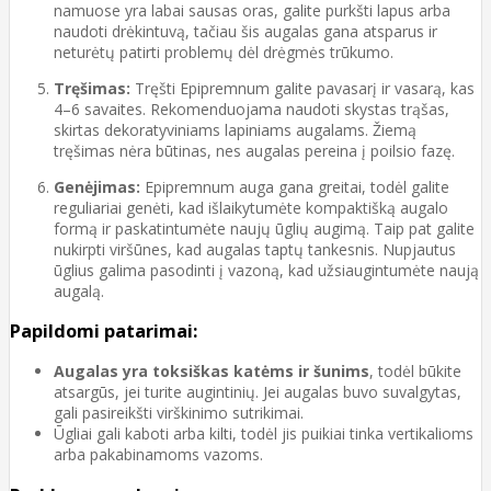
namuose yra labai sausas oras, galite purkšti lapus arba
naudoti drėkintuvą, tačiau šis augalas gana atsparus ir
neturėtų patirti problemų dėl drėgmės trūkumo.
Tręšimas:
Tręšti Epipremnum galite pavasarį ir vasarą, kas
4–6 savaites. Rekomenduojama naudoti skystas trąšas,
skirtas dekoratyviniams lapiniams augalams. Žiemą
tręšimas nėra būtinas, nes augalas pereina į poilsio fazę.
Genėjimas:
Epipremnum auga gana greitai, todėl galite
reguliariai genėti, kad išlaikytumėte kompaktišką augalo
formą ir paskatintumėte naujų ūglių augimą. Taip pat galite
nukirpti viršūnes, kad augalas taptų tankesnis. Nupjautus
ūglius galima pasodinti į vazoną, kad užsiaugintumėte naują
augalą.
Papildomi patarimai:
Augalas yra toksiškas katėms ir šunims
, todėl būkite
atsargūs, jei turite augintinių. Jei augalas buvo suvalgytas,
gali pasireikšti virškinimo sutrikimai.
Ūgliai gali kaboti arba kilti, todėl jis puikiai tinka vertikalioms
arba pakabinamoms vazoms.