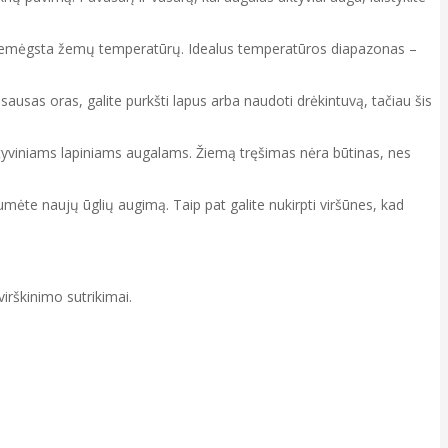
 nemėgsta žemų temperatūrų. Idealus temperatūros diapazonas –
ausas oras, galite purkšti lapus arba naudoti drėkintuvą, tačiau šis
tyviniams lapiniams augalams. Žiemą tręšimas nėra būtinas, nes
mėte naujų ūglių augimą. Taip pat galite nukirpti viršūnes, kad
 virškinimo sutrikimai.