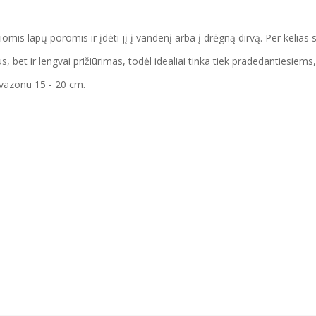
is lapų poromis ir įdėti jį į vandenį arba į drėgną dirvą. Per kelias sav
, bet ir lengvai prižiūrimas, todėl idealiai tinka tiek pradedantiesie
vazonu 15 - 20 cm.