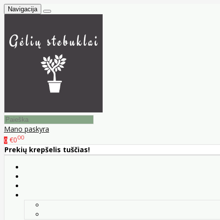
Navigacija
Mano paskyra
00
€0
0
Prekių krepšelis tuščias!