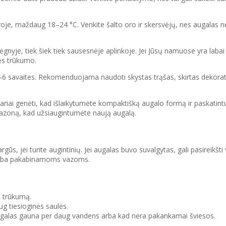
e, maždaug 18–24 °C. Venkite šalto oro ir skersvėjų, nes augalas
yje, tiek šiek tiek sausesnėje aplinkoje. Jei Jūsų namuose yra labai s
ės trūkumo.
4–6 savaites. Rekomenduojama naudoti skystas trąšas, skirtas dekora
ariai genėti, kad išlaikytumėte kompaktišką augalo formą ir paskatintu
 vazoną, kad užsiaugintumėte naują augalą.
argūs, jei turite augintinių. Jei augalas buvo suvalgytas, gali pasireikšti
oms arba pakabinamoms vazoms.
ų trūkumą.
ug tiesioginės saulės.
d augalas gauna per daug vandens arba kad nėra pakankamai šviesos.