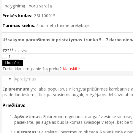
Į palyginimą
Į norų sąrašą
Prekės kodas:
GSL100015
Turimas kiekis:
šiuo metu turime prekyboje
Užsakymo paruošimas ir pristatymas trunka 5 - 7 darbo dien
99
€22
su PVM
Turite klausimų apie šią prekę?
Klauskite
Aprašymas
Epipremnum
yra labai populiarus ir lengvai prižiūrimas kambarinis 
pradedantiesiems, tiek patyrusiems augalų mėgėjams dėl savo atsp
Priežiūra:
Apšvietimas:
Epipremnum geriausiai auga šviesiose vietose, tač
pasieksite, jei augalas bus laikomas šviesioje vietoje, bet be ti
Laistymas:
Laistykite Epipremnum tik tada, kai viršutinė dirvo