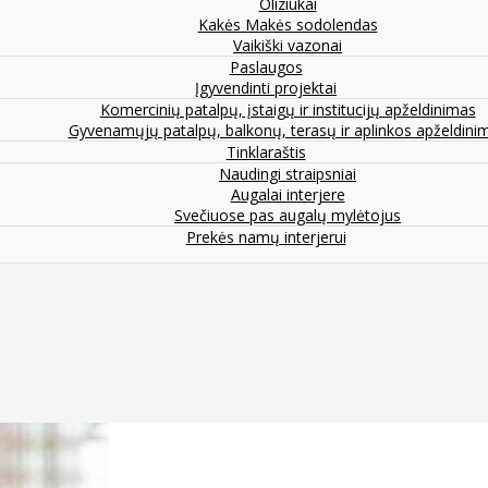
Oliziukai
Kakės Makės sodolendas
Vaikiški vazonai
Paslaugos
Įgyvendinti projektai
Komercinių patalpų, įstaigų ir institucijų apželdinimas
Gyvenamųjų patalpų, balkonų, terasų ir aplinkos apželdini
Tinklaraštis
Naudingi straipsniai
Augalai interjere
Svečiuose pas augalų mylėtojus
Prekės namų interjerui