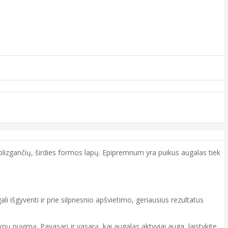
, blizgančių, širdies formos lapų. Epipremnum yra puikus augalas tiek
ali išgyventi ir prie silpnesnio apšvietimo, geriausius rezultatus
knų puvimą. Pavasarį ir vasarą, kai augalas aktyviai auga, laistykite