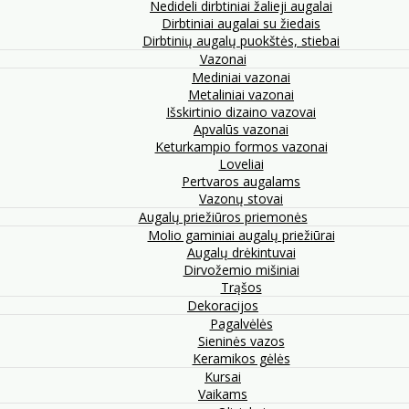
Nedideli dirbtiniai žalieji augalai
Dirbtiniai augalai su žiedais
Dirbtinių augalų puokštės, stiebai
Vazonai
Mediniai vazonai
Metaliniai vazonai
Išskirtinio dizaino vazovai
Apvalūs vazonai
Keturkampio formos vazonai
Loveliai
Pertvaros augalams
Vazonų stovai
Augalų priežiūros priemonės
Molio gaminiai augalų priežiūrai
Augalų drėkintuvai
Dirvožemio mišiniai
Trąšos
Dekoracijos
Pagalvėlės
Sieninės vazos
Keramikos gėlės
Kursai
Vaikams