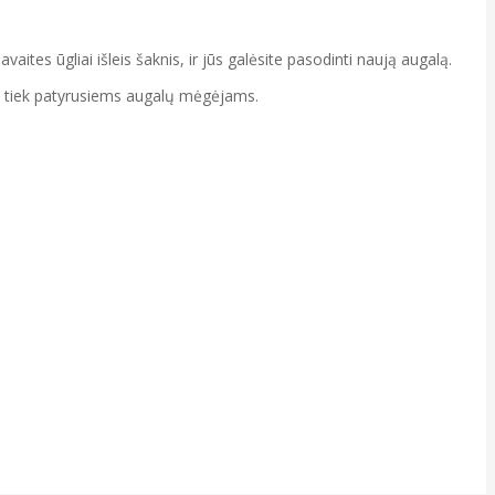
aites ūgliai išleis šaknis, ir jūs galėsite pasodinti naują augalą.
ms, tiek patyrusiems augalų mėgėjams.