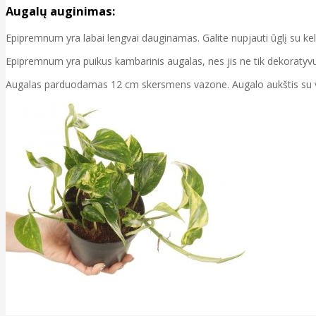
Augalų auginimas:
Epipremnum yra labai lengvai dauginamas. Galite nupjauti ūglį su keliom
Epipremnum yra puikus kambarinis augalas, nes jis ne tik dekoratyvus
Augalas parduodamas 12 cm skersmens vazone. Augalo aukštis su 