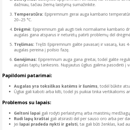
dažniau, tačiau žiemą laistymą sumažinkite.
Temperatūra:
Epipremnum gerai auga kambario temperatūroj
20–25 °C.
Drėgmė:
Epipremnum gali augti tiek normaliame kambario drėgn
augalas gana atsparus ir neturėtų patirti problemų dėl drėgm
Tręšimas:
Tręšti Epipremnum galite pavasarį ir vasarą, kas 
augalas pereina į poilsio fazę.
Genėjimas:
Epipremnum auga gana greitai, todėl galite reguli
augalas taptų tankesnis. Nupjautus ūglius galima pasodinti į
Papildomi patarimai:
Augalas yra toksiškas katėms ir šunims
, todėl būkite ats
Ūgliai gali kaboti arba kilti, todėl jis puikiai tinka vertikali
Problemos su lapais:
Geltoni lapai
gali rodyti perlaistymą arba maistinių medžiag
Rudi lapų kraštai
gali atsirasti dėl per sauso oro arba per da
Jei
lapai pradeda nykti ir gelsti
, tai gali būti ženklas, ka