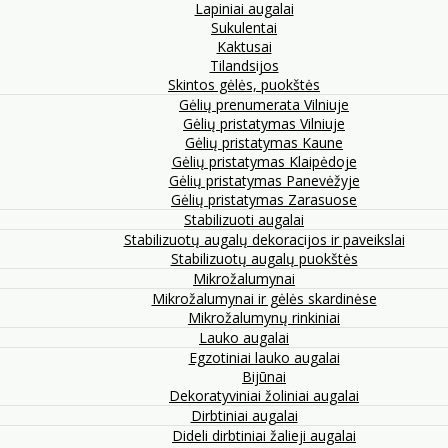
Lapiniai augalai
Sukulentai
Kaktusai
Tilandsijos
Skintos gėlės, puokštės
Gėlių prenumerata Vilniuje
Gėlių pristatymas Vilniuje
Gėlių pristatymas Kaune
Gėlių pristatymas Klaipėdoje
Gėlių pristatymas Panevėžyje
Gėlių pristatymas Zarasuose
Stabilizuoti augalai
Stabilizuotų augalų dekoracijos ir paveikslai
Stabilizuotų augalų puokštės
Mikrožalumynai
Mikrožalumynai ir gėlės skardinėse
Mikrožalumynų rinkiniai
Lauko augalai
Egzotiniai lauko augalai
Bijūnai
Dekoratyviniai žoliniai augalai
Dirbtiniai augalai
Dideli dirbtiniai žalieji augalai