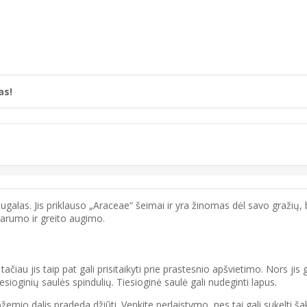
as!
augalas. Jis priklauso „Araceae“ šeimai ir yra žinomas dėl savo gražių
arumo ir greito augimo.
iau jis taip pat gali prisitaikyti prie prastesnio apšvietimo. Nors jis g
esioginių saulės spindulių. Tiesioginė saulė gali nudeginti lapus.
žemio dalis pradeda džiūti. Venkite perlaistymo, nes tai gali sukelti ša