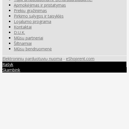
Apmokėjimas ir pristatymas
Prekių grąžinimas
Pirkimo sąlygos ir taisyklės
Lojalumo programa
Kontaktai
D.U.K.
Mūsų partneriai
Šiltnamiai
Mūsų bendruomenė
Elektroninių parduotuvių nuoma
-
eShoprent.com
Rašyk
Skambink