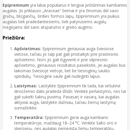
Epipremnum
yra labai populiarus ir lengvai prižiūrimas kambarinis
augalas. Jis priklauso „Araceae“ šeimai ir yra žinomas dėl savo
gražių, blizgančių, širdies formos lapų. Epipremnum yra puikus
augalas tiek pradedantiesiems, tiek patyrusiems augalų
mėgėjams dėl savo atsparumo ir greito augimo.
Priežiūra:
Apšvietimas:
Epipremnum geriausiai auga šviesiose
vietose, tačiau jis taip pat gali prisitaikyti prie prastesnio
apšvietimo. Nors jis gali išgyventi ir prie silpnesnio
apšvietimo, geriausius rezultatus pasieksite, jei augalas bus
laikomas šviesioje vietoje, bet be tiesioginių saulės
spindulių. Tiesioginė saulė gali nudeginti lapus.
Laistymas:
Laistykite Epipremnum tik tada, kai viršutinė
dirvožemio dalis pradeda džiūti. Venkite perlaistymo, nes tai
gali sukelti šaknų puvimą. Pavasarį ir vasarą, kai augalas
aktyviai auga, laistykite dažniau, tačiau žiemą laistymą
sumažinkite.
Temperatūra:
Epipremnum gerai auga kambario
temperatūroje, maždaug 18–24 °C. Venkite šalto oro ir
skersvėjų, nes augalas nemėgsta žemų temperatūrų.