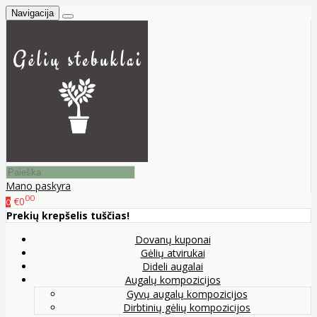
Navigacija
Mano paskyra
00
€0
0
Prekių krepšelis tuščias!
Dovanų kuponai
Gėlių atvirukai
Dideli augalai
Augalų kompozicijos
Gyvų augalų kompozicijos
Dirbtinių gėlių kompozicijos