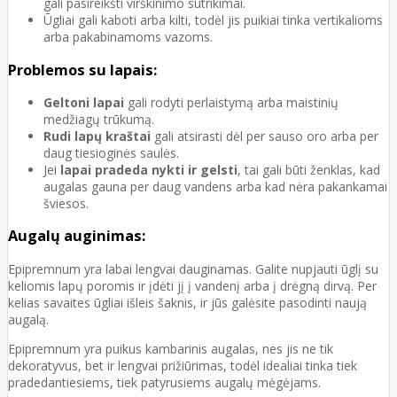
gali pasireikšti virškinimo sutrikimai.
Ūgliai gali kaboti arba kilti, todėl jis puikiai tinka vertikalioms
arba pakabinamoms vazoms.
Problemos su lapais:
Geltoni lapai
gali rodyti perlaistymą arba maistinių
medžiagų trūkumą.
Rudi lapų kraštai
gali atsirasti dėl per sauso oro arba per
daug tiesioginės saulės.
Jei
lapai pradeda nykti ir gelsti
, tai gali būti ženklas, kad
augalas gauna per daug vandens arba kad nėra pakankamai
šviesos.
Augalų auginimas:
Epipremnum yra labai lengvai dauginamas. Galite nupjauti ūglį su
keliomis lapų poromis ir įdėti jį į vandenį arba į drėgną dirvą. Per
kelias savaites ūgliai išleis šaknis, ir jūs galėsite pasodinti naują
augalą.
Epipremnum yra puikus kambarinis augalas, nes jis ne tik
dekoratyvus, bet ir lengvai prižiūrimas, todėl idealiai tinka tiek
pradedantiesiems, tiek patyrusiems augalų mėgėjams.