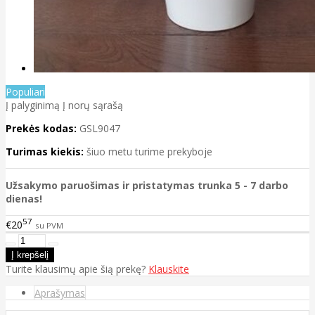
Populiari
Į palyginimą
Į norų sąrašą
Prekės kodas:
GSL9047
Turimas kiekis:
šiuo metu turime prekyboje
Užsakymo paruošimas ir pristatymas trunka 5 - 7 darbo
dienas!
57
€20
su PVM
Turite klausimų apie šią prekę?
Klauskite
Aprašymas