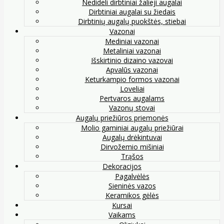
Nedideli dirbtiniai žalieji augalai
Dirbtiniai augalai su žiedais
Dirbtinių augalų puokštės, stiebai
Vazonai
Mediniai vazonai
Metaliniai vazonai
Išskirtinio dizaino vazovai
Apvalūs vazonai
Keturkampio formos vazonai
Loveliai
Pertvaros augalams
Vazonų stovai
Augalų priežiūros priemonės
Molio gaminiai augalų priežiūrai
Augalų drėkintuvai
Dirvožemio mišiniai
Trąšos
Dekoracijos
Pagalvėlės
Sieninės vazos
Keramikos gėlės
Kursai
Vaikams