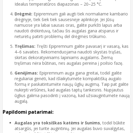
Idealus temperatūros diapazonas – 20–25 °C.
Drėgmė:
Epipremnum gali augti tiek normaliame kambario
drėgnyje, tiek šiek tiek sausesnėje aplinkoje. Jei Jūsų
namuose yra labai sausas oras, galite purkšti lapus arba
naudoti drėkintuvą, tačiau šis augalas gana atsparus ir
neturėtų patirti problemų dėl drėgmės trūkumo.
Tręšimas:
Tręšti Epipremnum galite pavasarį ir vasarą, kas
4–6 savaites. Rekomenduojama naudoti skystas trąšas,
skirtas dekoratyviniams lapiniams augalams. Žiemą
tręšimas nėra būtinas, nes augalas pereina į poilsio fazę.
Genėjimas:
Epipremnum auga gana greitai, todėl galite
reguliariai genėti, kad išlaikytumėte kompaktišką augalo
formą ir paskatintumėte naujų ūglių augimą. Taip pat galite
nukirpti viršūnes, kad augalas taptų tankesnis. Nupjautus
ūglius galima pasodinti į vazoną, kad užsiaugintumėte naują
augalą.
Papildomi patarimai:
Augalas yra toksiškas katėms ir šunims
, todėl būkite
atsargūs, jei turite augintinių. Jei augalas buvo suvalgytas,