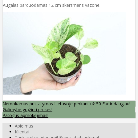
Augalas parduodamas 12 cm skersmens vazone.
Nemokamas pristatymas Lietuvoje perkant už 50 Eur ir daugiau!
Galimybė grąžinti prekes!
Patogus apmokėjimas!
Apie mus
Klientai
Tapk ambasadoriumi! Bendradarbiaukime!