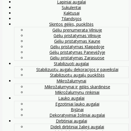
Lapiniai augalai
Sukulentai
Kaktusai
Tilandsijos
Skintos gėlės, puokštės
Gėlių prenumerata Vilniuje
Gėlių pristatymas Vilniuje
Gėlių pristatymas Kaune
Gėlių pristatymas Klaipėdoje
Gėlių pristatymas Panevėžyje
Gėlių pristatymas Zarasuose
Stabilizuoti augalai
Stabilizuotų augalų dekoracijos ir paveikslai
Stabilizuotų augalų puokštės
Mikrožalumynai
Mikrožalumynai ir gėlės skardinėse
Mikrožalumynų rinkiniai
Lauko augalai
Egzotiniai lauko augalai
Bijūnai
Dekoratyviniai žoliniai augalai
Dirbtiniai augalai
Dideli dirbtiniai žalieji augalai