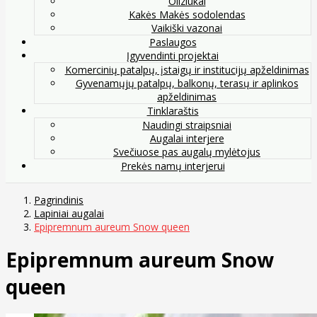
Oliziukai
Kakės Makės sodolendas
Vaikiški vazonai
Paslaugos
Įgyvendinti projektai
Komercinių patalpų, įstaigų ir institucijų apželdinimas
Gyvenamųjų patalpų, balkonų, terasų ir aplinkos
apželdinimas
Tinklaraštis
Naudingi straipsniai
Augalai interjere
Svečiuose pas augalų mylėtojus
Prekės namų interjerui
Pagrindinis
Lapiniai augalai
Epipremnum aureum Snow queen
Epipremnum aureum Snow
queen