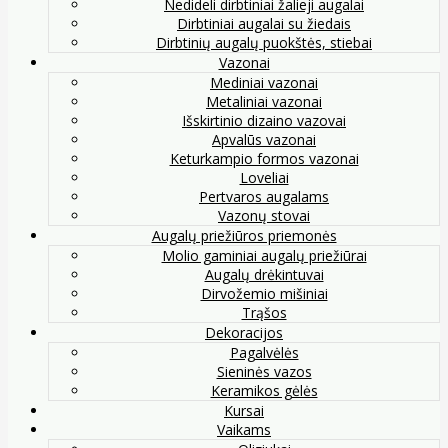
Nedideli dirbtiniai žalieji augalai
Dirbtiniai augalai su žiedais
Dirbtinių augalų puokštės, stiebai
Vazonai
Mediniai vazonai
Metaliniai vazonai
Išskirtinio dizaino vazovai
Apvalūs vazonai
Keturkampio formos vazonai
Loveliai
Pertvaros augalams
Vazonų stovai
Augalų priežiūros priemonės
Molio gaminiai augalų priežiūrai
Augalų drėkintuvai
Dirvožemio mišiniai
Trąšos
Dekoracijos
Pagalvėlės
Sieninės vazos
Keramikos gėlės
Kursai
Vaikams