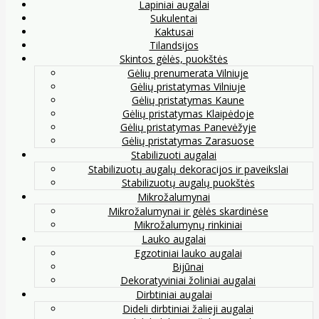
Lapiniai augalai
Sukulentai
Kaktusai
Tilandsijos
Skintos gėlės, puokštės
Gėlių prenumerata Vilniuje
Gėlių pristatymas Vilniuje
Gėlių pristatymas Kaune
Gėlių pristatymas Klaipėdoje
Gėlių pristatymas Panevėžyje
Gėlių pristatymas Zarasuose
Stabilizuoti augalai
Stabilizuotų augalų dekoracijos ir paveikslai
Stabilizuotų augalų puokštės
Mikrožalumynai
Mikrožalumynai ir gėlės skardinėse
Mikrožalumynų rinkiniai
Lauko augalai
Egzotiniai lauko augalai
Bijūnai
Dekoratyviniai žoliniai augalai
Dirbtiniai augalai
Dideli dirbtiniai žalieji augalai