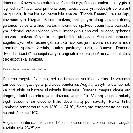
dracena sužavės savo patrauklia išvaizda ir įspūdinga spalva. Jos lygūs ir
lyg "odiniai" lapai labai primena laurų lapus. Lapai yra išdėstyti spirale ant
pailgų ūglių ir traukia akį patrauklia spalva. "Florida Beauty" veislės lapų
paviršius yra blizgus, žalios spalvos, ant jo yra daug apvalių dėmių
geltonos, šviesiai žalios, baltos ir kreminės spalvos. Jauni lapai paprastai
yra išdėstyti arčiau vienas kito ir intensyviau spalvoti. Augant, geltonos
spalvos spalvos išnyksta iki grietinėlės atspalvio. Auginant namuose
augalas žydi retai, tačiau gali atsitikti taip, kad jis maloniai nustebins mus
kreminės spalvos žiedais, kurios pasirodys ūglių viršūnėse. Dracena
"Florida Beauty" neabejotinai yra originali interjero puošmena, turinti šiek
tiek egzotišką išvaizdą.
Reikalavimai ir priežiūra
Dracena mėgsta šviesias, bet ne tiesiogiai saulėtas vietas. Dirvožemis
turi būti derlingas, gerai pralaidus vandeniui. Augalą laistyti reikia tuomet,
kai viršutinis substrato sluoksnis išsausėja. Dracena mėgsta didelę oro
drėgmę, todėl patartina ją ir dažniau apipurkšti. Vasarą augalą reikėtų
tręšti trąšomis su didesne kalio doze kartą per savaitę. Puikai tinka
kambario temperatūra nuo 18°C iki 24 °C, žiemą oro temperatūra neturėtų
nukristi žemiau 15°C.
Augalas parduodamas apie 12 cm skersmens vazonėliuose, augalo
aukštis apie 25-25 cm.