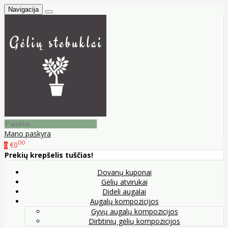
Navigacija
Mano paskyra
00
€0
0
Prekių krepšelis tuščias!
Dovanų kuponai
Gėlių atvirukai
Dideli augalai
Augalų kompozicijos
Gyvų augalų kompozicijos
Dirbtinių gėlių kompozicijos