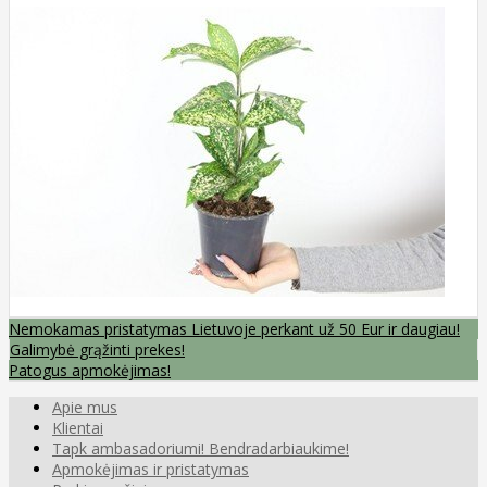
Nemokamas pristatymas Lietuvoje perkant už 50 Eur ir daugiau!
Galimybė grąžinti prekes!
Patogus apmokėjimas!
Apie mus
Klientai
Tapk ambasadoriumi! Bendradarbiaukime!
Apmokėjimas ir pristatymas