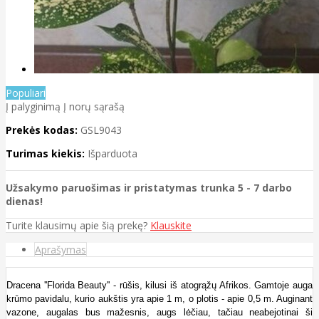
Populiari
Į palyginimą
Į norų sąrašą
Prekės kodas:
GSL9043
Turimas kiekis:
Išparduota
Užsakymo paruošimas ir pristatymas trunka 5 - 7 darbo
dienas!
Turite klausimų apie šią prekę?
Klauskite
Aprašymas
Dracena ''Florida Beauty'' - rūšis, kilusi iš atogrąžų Afrikos. Gamtoje auga
krūmo pavidalu, kurio aukštis yra apie 1 m, o plotis - apie 0,5 m. Auginant
vazone, augalas bus mažesnis, augs lėčiau, tačiau neabejotinai ši