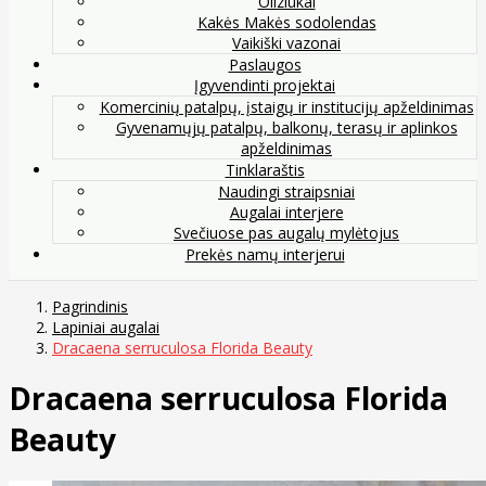
Oliziukai
Kakės Makės sodolendas
Vaikiški vazonai
Paslaugos
Įgyvendinti projektai
Komercinių patalpų, įstaigų ir institucijų apželdinimas
Gyvenamųjų patalpų, balkonų, terasų ir aplinkos
apželdinimas
Tinklaraštis
Naudingi straipsniai
Augalai interjere
Svečiuose pas augalų mylėtojus
Prekės namų interjerui
Pagrindinis
Lapiniai augalai
Dracaena serruculosa Florida Beauty
Dracaena serruculosa Florida
Beauty