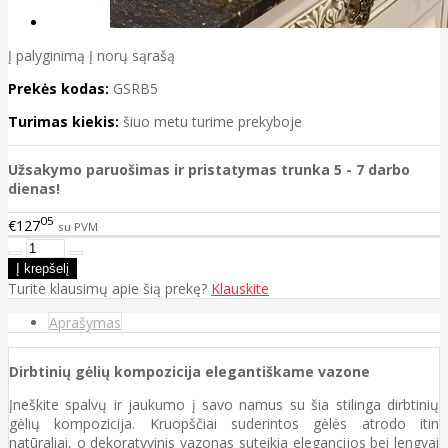
Į palyginimą
Į norų sąrašą
Prekės kodas:
GSRB5
Turimas kiekis:
šiuo metu turime prekyboje
Užsakymo paruošimas ir pristatymas trunka 5 - 7 darbo
dienas!
05
€127
su PVM
Turite klausimų apie šią prekę?
Klauskite
Aprašymas
Dirbtinių gėlių kompozicija elegantiškame vazone
Įneškite spalvų ir jaukumo į savo namus su šia stilinga dirbtinių
gėlių kompozicija. Kruopščiai suderintos gėlės atrodo itin
natūraliai, o dekoratyvinis vazonas suteikia elegancijos bei lengvai