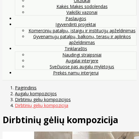
Oliziukai
Kakės Makės sodolendas
Vaikiški vazonai
Paslaugos
Įgyvendinti projektai
Komercinių patalpų, įstaigų ir institucijų apželdinimas
Gyvenamųjų patalpų, balkonų, terasų ir aplinkos
apželdinimas
Tinklaraštis
Naudingi straipsniai
Augalai interjere
Svečiuose pas augalų mylėtojus
Prekės namų interjerui
Pagrindinis
Augalų kompozicijos
Dirbtinių gėlių kompozicijos
Dirbtinių gėlių kompozicija
Dirbtinių gėlių kompozicija