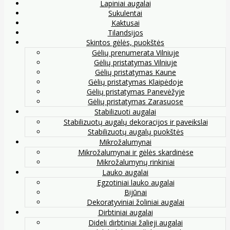
Lapiniai augalai
Sukulentai
Kaktusai
Tilandsijos
Skintos gėlės, puokštės
Gėlių prenumerata Vilniuje
Gėlių pristatymas Vilniuje
Gėlių pristatymas Kaune
Gėlių pristatymas Klaipėdoje
Gėlių pristatymas Panevėžyje
Gėlių pristatymas Zarasuose
Stabilizuoti augalai
Stabilizuotų augalų dekoracijos ir paveikslai
Stabilizuotų augalų puokštės
Mikrožalumynai
Mikrožalumynai ir gėlės skardinėse
Mikrožalumynų rinkiniai
Lauko augalai
Egzotiniai lauko augalai
Bijūnai
Dekoratyviniai žoliniai augalai
Dirbtiniai augalai
Dideli dirbtiniai žalieji augalai