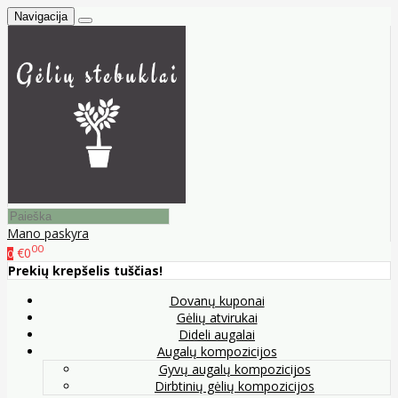
Navigacija
Mano paskyra
00
€0
0
Prekių krepšelis tuščias!
Dovanų kuponai
Gėlių atvirukai
Dideli augalai
Augalų kompozicijos
Gyvų augalų kompozicijos
Dirbtinių gėlių kompozicijos