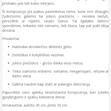
prisitaiko prie bet kokio interjero.
Ši kompozicija yra puikus pasirinkimas tiems, kurie nori džiaugtis
žydinčiomis gėlėmis be jokios priežiūros – nereikia laistyti,
persodinti ar rūpintis saulės šviesa. Tai ilgalaikis dekoro
sprendimas, tinkantis tiek namams, tiek biurui, taip pat puiki idėja
dovanai.
Privalumai:
Natūraliai atrodančios dirbtinės gėlės.
Estetiškas ir kokybiškas vazonas.
Jokios priežiūros – grožis išlieka visus metus.
Tinka įvairioms erdvėms: svetainei, miegamajam, virtuvei ar
darbo vietai.
Galima naudoti kaip stalo ar palangės dekoraciją.
Papuoškite savo aplinką nesenstančia kompozicija, kuri suteiks
gyvybingumo ir spalvų kiekvienai dienai.
Išmatavimai: aukštis 45 cm, plotis 50 cm.