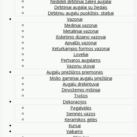
Nedideli dirbtiniai žalieji augalai
Dirbtiniai augalai su žiedais
Dirbtinių augalų puokštės, stiebai
Vazonai
Mediniai vazonai
Metaliniai vazonai
Išskirtinio dizaino vazovai
Apvalūs vazonai
Keturkampio formos vazonai
Loveliai
Pertvaros augalams
Vazonų stovai
Augalų priežiūros priemonės
Molio gaminiai augalų priežiūrai
Augalų drėkintuvai
Dirvožemio mišiniai
Trąšos
Dekoracijos
Pagalvėlės
Sieninės vazos
Keramikos gėlės
Kursai
Vaikams