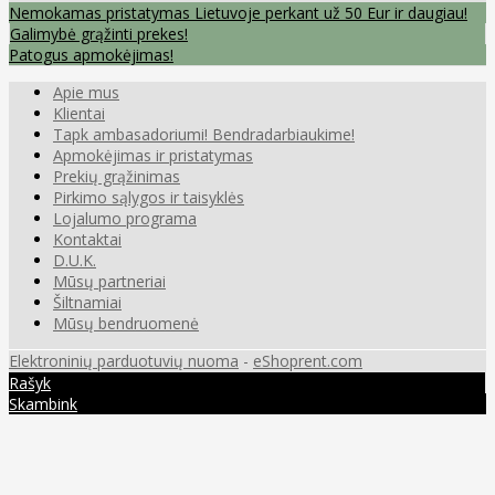
Nemokamas pristatymas Lietuvoje perkant už 50 Eur ir daugiau!
Galimybė grąžinti prekes!
Patogus apmokėjimas!
Apie mus
Klientai
Tapk ambasadoriumi! Bendradarbiaukime!
Apmokėjimas ir pristatymas
Prekių grąžinimas
Pirkimo sąlygos ir taisyklės
Lojalumo programa
Kontaktai
D.U.K.
Mūsų partneriai
Šiltnamiai
Mūsų bendruomenė
Elektroninių parduotuvių nuoma
-
eShoprent.com
Rašyk
Skambink