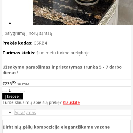
Į palyginimą
Į norų sąrašą
Prekės kodas:
GSRB4
Turimas kiekis:
šiuo metu turime prekyboje
Užsakymo paruošimas ir pristatymas trunka 5 - 7 darbo
dienas!
95
€235
su PVM
Turite klausimų apie šią prekę?
Klauskite
Aprašymas
Dirbtinių gėlių kompozicija elegantiškame vazone