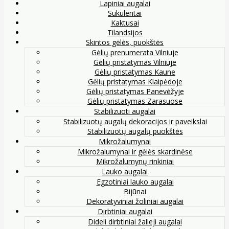
Lapiniai augalai
Sukulentai
Kaktusai
Tilandsijos
Skintos gėlės, puokštės
Gėlių prenumerata Vilniuje
Gėlių pristatymas Vilniuje
Gėlių pristatymas Kaune
Gėlių pristatymas Klaipėdoje
Gėlių pristatymas Panevėžyje
Gėlių pristatymas Zarasuose
Stabilizuoti augalai
Stabilizuotų augalų dekoracijos ir paveikslai
Stabilizuotų augalų puokštės
Mikrožalumynai
Mikrožalumynai ir gėlės skardinėse
Mikrožalumynų rinkiniai
Lauko augalai
Egzotiniai lauko augalai
Bijūnai
Dekoratyviniai žoliniai augalai
Dirbtiniai augalai
Dideli dirbtiniai žalieji augalai