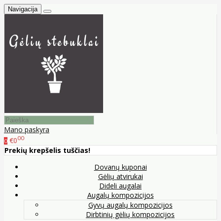
Navigacija
Mano paskyra
00
€0
0
Prekių krepšelis tuščias!
Dovanų kuponai
Gėlių atvirukai
Dideli augalai
Augalų kompozicijos
Gyvų augalų kompozicijos
Dirbtinių gėlių kompozicijos