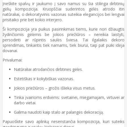
Įneškite spalvų ir jaukumo į savo namus su šia stilinga dirbtinių
gėlių kompozicija. Kruopščiai suderintos gėlės atrodo itin
natūraliai, o dekoratyvinis vazonas suteikia elegancijos bei lengvai
prisitaiko prie bet kokio interjero.
Ši kompozicija yra puikus pasirinkimas tiems, kurie nori džiaugtis
žydinčiomis gėlėmis be jokios priežiūros – nereikia laistyti,
persodinti ar rūpintis saulės šviesa. Tai ilgalaikis dekoro
sprendimas, tinkantis tiek namams, tiek biurui, taip pat puiki idėja
dovanai.
Privalumai:
Natūraliai atrodančios dirbtinės gėlės.
Estetiškas ir kokybiškas vazonas.
Jokios priežiūros – grožis išlieka visus metus.
Tinka įvairioms erdvėms: svetainei, miegamajam, virtuvei ar
darbo vietai.
Galima naudoti kaip stalo ar palangės dekoraciją.
Papuoškite savo aplinką nesenstančia kompozicija, kuri suteiks
gyvybingumo ir spalvų kiekvienai dienai.