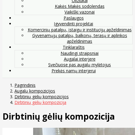
Oliziukai
Kakės Makės sodolendas
Vaikiški vazonai
Paslaugos
Įgyvendinti projektai
Komercinių patalpų, įstaigų ir institucijų apželdinimas
Gyvenamųjų patalpų, balkonų, terasų ir aplinkos
apželdinimas
Tinklaraštis
Naudingi straipsniai
Augalai interjere
Svečiuose pas augalų mylėtojus
Prekės namų interjerui
Pagrindinis
Augalų kompozicijos
Dirbtinių gėlių kompozicijos
Dirbtinių gėlių kompozicija
Dirbtinių gėlių kompozicija