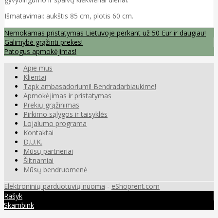
Išmatavimai: aukštis 85 cm, plotis 60 cm.
Nemokamas pristatymas Lietuvoje perkant už 50 Eur ir daugiau!
Galimybė grąžinti prekes!
Patogus apmokėjimas!
Apie mus
Klientai
Tapk ambasadoriumi! Bendradarbiaukime!
Apmokėjimas ir pristatymas
Prekių grąžinimas
Pirkimo sąlygos ir taisyklės
Lojalumo programa
Kontaktai
D.U.K.
Mūsų partneriai
Šiltnamiai
Mūsų bendruomenė
Elektroninių parduotuvių nuoma
-
eShoprent.com
Rašyk
Skambink