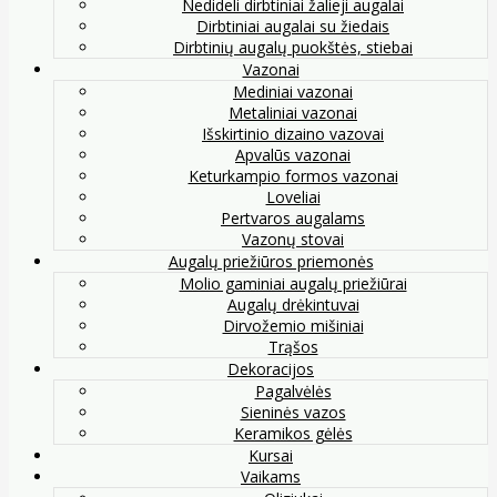
Nedideli dirbtiniai žalieji augalai
Dirbtiniai augalai su žiedais
Dirbtinių augalų puokštės, stiebai
Vazonai
Mediniai vazonai
Metaliniai vazonai
Išskirtinio dizaino vazovai
Apvalūs vazonai
Keturkampio formos vazonai
Loveliai
Pertvaros augalams
Vazonų stovai
Augalų priežiūros priemonės
Molio gaminiai augalų priežiūrai
Augalų drėkintuvai
Dirvožemio mišiniai
Trąšos
Dekoracijos
Pagalvėlės
Sieninės vazos
Keramikos gėlės
Kursai
Vaikams