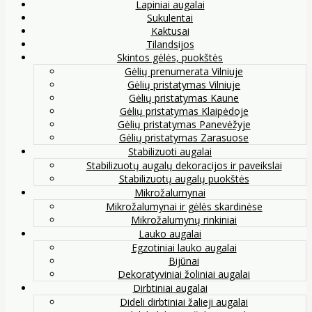
Lapiniai augalai
Sukulentai
Kaktusai
Tilandsijos
Skintos gėlės, puokštės
Gėlių prenumerata Vilniuje
Gėlių pristatymas Vilniuje
Gėlių pristatymas Kaune
Gėlių pristatymas Klaipėdoje
Gėlių pristatymas Panevėžyje
Gėlių pristatymas Zarasuose
Stabilizuoti augalai
Stabilizuotų augalų dekoracijos ir paveikslai
Stabilizuotų augalų puokštės
Mikrožalumynai
Mikrožalumynai ir gėlės skardinėse
Mikrožalumynų rinkiniai
Lauko augalai
Egzotiniai lauko augalai
Bijūnai
Dekoratyviniai žoliniai augalai
Dirbtiniai augalai
Dideli dirbtiniai žalieji augalai