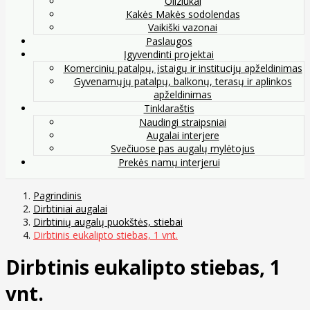
Oliziukai
Kakės Makės sodolendas
Vaikiški vazonai
Paslaugos
Įgyvendinti projektai
Komercinių patalpų, įstaigų ir institucijų apželdinimas
Gyvenamųjų patalpų, balkonų, terasų ir aplinkos
apželdinimas
Tinklaraštis
Naudingi straipsniai
Augalai interjere
Svečiuose pas augalų mylėtojus
Prekės namų interjerui
Pagrindinis
Dirbtiniai augalai
Dirbtinių augalų puokštės, stiebai
Dirbtinis eukalipto stiebas, 1 vnt.
Dirbtinis eukalipto stiebas, 1
vnt.