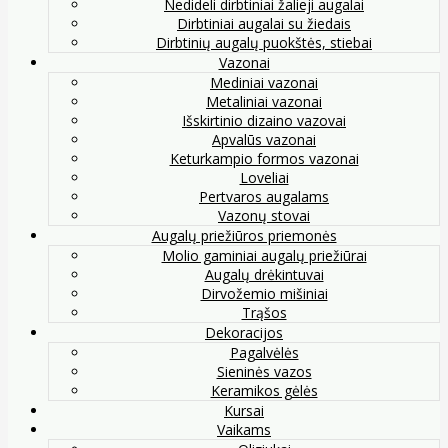
Nedideli dirbtiniai žalieji augalai
Dirbtiniai augalai su žiedais
Dirbtinių augalų puokštės, stiebai
Vazonai
Mediniai vazonai
Metaliniai vazonai
Išskirtinio dizaino vazovai
Apvalūs vazonai
Keturkampio formos vazonai
Loveliai
Pertvaros augalams
Vazonų stovai
Augalų priežiūros priemonės
Molio gaminiai augalų priežiūrai
Augalų drėkintuvai
Dirvožemio mišiniai
Trąšos
Dekoracijos
Pagalvėlės
Sieninės vazos
Keramikos gėlės
Kursai
Vaikams