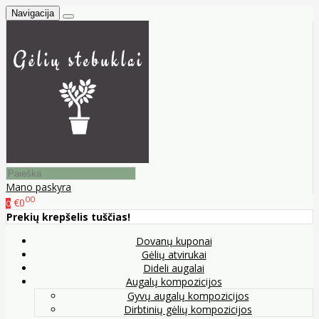
Navigacija
Mano paskyra
00
€0
0
Prekių krepšelis tuščias!
Dovanų kuponai
Gėlių atvirukai
Dideli augalai
Augalų kompozicijos
Gyvų augalų kompozicijos
Dirbtinių gėlių kompozicijos