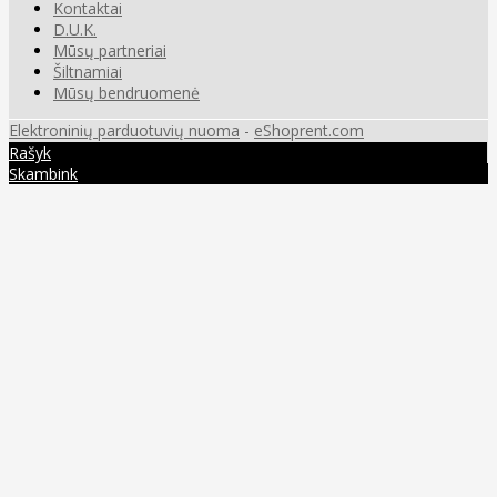
Kontaktai
D.U.K.
Mūsų partneriai
Šiltnamiai
Mūsų bendruomenė
Elektroninių parduotuvių nuoma
-
eShoprent.com
Rašyk
Skambink