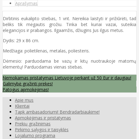
Aprašymas
Dirbtinis eukalipto stiebas, 1 vnt. Nereikia laistyti ir prižiūrėti, tad
beliks tik mėgautis grožiu. Tinka bet kuriai vazai, suteikia
elegancijos ir prabangos. Ilgaamžis, džiugins Jus ilgus metus.
Dydis: 29 x 86 cm.
Medžiaga: polietilenas, metalas, poliesteris.
Dėmesio: parduodama be vazų ir kitų nuotraukoje matomų
elementų! Parduodamas vienas stiebas.
Nemokamas pristatymas Lietuvoje perkant už 50 Eur ir daugiau!
Galimybė grąžinti prekes!
Patogus apmokėjimas!
Apie mus
Klientai
Tapk ambasadoriumi! Bendradarbiaukime!
Apmokėjimas ir pristatymas
Prekių grąžinimas
Pirkimo sąlygos ir taisyklės
Lojalumo programa