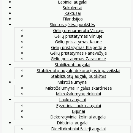
Lapiniai augalai
Sukulentai
Kaktusai
Tilandsijos
Skintos gėlės, puokštės
Gėlių prenumerata Vilniuje
Gėlių pristatymas Vilniuje
Gėlių pristatymas Kaune
Gėlių pristatymas Klaipėdoje
Gėlių pristatymas Panevėžyje
Gėlių pristatymas Zarasuose
Stabilizuoti augalai
Stabilizuotų augalų dekoracijos ir paveikslai
Stabilizuotų augalų puokštės
Mikrožalumynai
Mikrožalumynai ir gėlės skardinėse
Mikrožalumynų rinkiniai
Lauko augalai
Egzotiniai lauko augalai
Bijūnai
Dekoratyviniai žoliniai augalai
Dirbtiniai augalai
Dideli dirbtiniai žalieji augalai