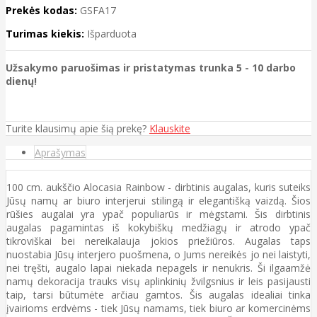
Prekės kodas:
GSFA17
Turimas kiekis:
Išparduota
Užsakymo paruošimas ir pristatymas trunka 5 - 10 darbo
dienų!
Turite klausimų apie šią prekę?
Klauskite
Aprašymas
100 cm. aukščio Alocasia Rainbow - dirbtinis augalas, kuris suteiks
Jūsų namų ar biuro interjerui stilingą ir elegantišką vaizdą. Šios
rūšies augalai yra ypač populiarūs ir mėgstami. Šis dirbtinis
augalas pagamintas iš kokybiškų medžiagų ir atrodo ypač
tikroviškai bei nereikalauja jokios priežiūros. Augalas taps
nuostabia Jūsų interjero puošmena, o Jums nereikės jo nei laistyti,
nei tręšti, augalo lapai niekada nepagels ir nenukris. Ši ilgaamžė
namų dekoracija trauks visų aplinkinių žvilgsnius ir leis pasijausti
taip, tarsi būtumėte arčiau gamtos. Šis augalas idealiai tinka
įvairioms erdvėms - tiek Jūsų namams, tiek biuro ar komercinėms