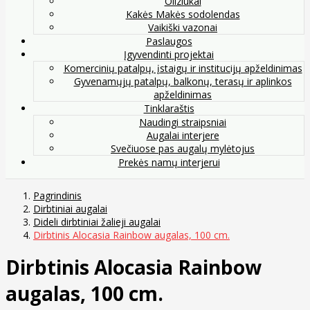
Oliziukai
Kakės Makės sodolendas
Vaikiški vazonai
Paslaugos
Įgyvendinti projektai
Komercinių patalpų, įstaigų ir institucijų apželdinimas
Gyvenamųjų patalpų, balkonų, terasų ir aplinkos
apželdinimas
Tinklaraštis
Naudingi straipsniai
Augalai interjere
Svečiuose pas augalų mylėtojus
Prekės namų interjerui
Pagrindinis
Dirbtiniai augalai
Dideli dirbtiniai žalieji augalai
Dirbtinis Alocasia Rainbow augalas, 100 cm.
Dirbtinis Alocasia Rainbow
augalas, 100 cm.