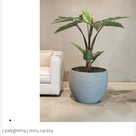
Į palyginimą
Į norų sąrašą