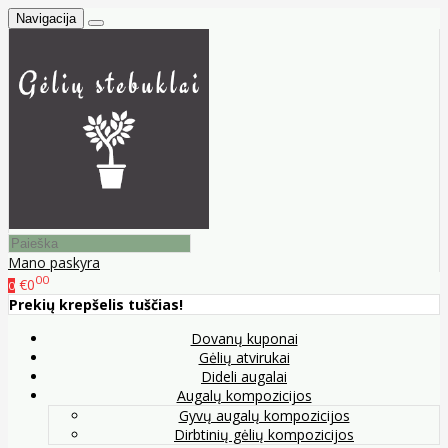
Navigacija
Mano paskyra
00
€0
0
Prekių krepšelis tuščias!
Dovanų kuponai
Gėlių atvirukai
Dideli augalai
Augalų kompozicijos
Gyvų augalų kompozicijos
Dirbtinių gėlių kompozicijos