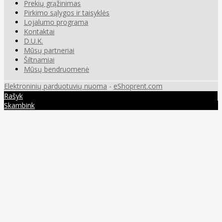
Prekių grąžinimas
Pirkimo sąlygos ir taisyklės
Lojalumo programa
Kontaktai
D.U.K.
Mūsų partneriai
Šiltnamiai
Mūsų bendruomenė
Elektroninių parduotuvių nuoma
-
eShoprent.com
Rašyk
Skambink