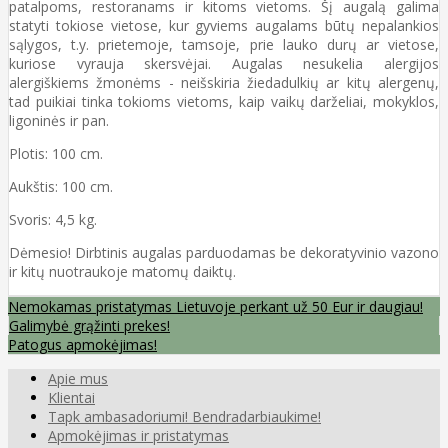
patalpoms, restoranams ir kitoms vietoms. Šį augalą galima
statyti tokiose vietose, kur gyviems augalams būtų nepalankios
sąlygos, t.y. prietemoje, tamsoje, prie lauko durų ar vietose,
kuriose vyrauja skersvėjai. Augalas nesukelia alergijos
alergiškiems žmonėms - neišskiria žiedadulkių ar kitų alergenų,
tad puikiai tinka tokioms vietoms, kaip vaikų darželiai, mokyklos,
ligoninės ir pan.
Plotis: 100 cm.
Aukštis: 100 cm.
Svoris: 4,5 kg.
Dėmesio! Dirbtinis augalas parduodamas be dekoratyvinio vazono
ir kitų nuotraukoje matomų daiktų.
Nemokamas pristatymas Lietuvoje perkant už 50 Eur ir daugiau!
Galimybė grąžinti prekes!
Patogus apmokėjimas!
Apie mus
Klientai
Tapk ambasadoriumi! Bendradarbiaukime!
Apmokėjimas ir pristatymas