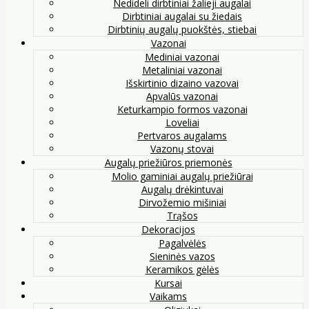
Nedideli dirbtiniai žalieji augalai
Dirbtiniai augalai su žiedais
Dirbtinių augalų puokštės, stiebai
Vazonai
Mediniai vazonai
Metaliniai vazonai
Išskirtinio dizaino vazovai
Apvalūs vazonai
Keturkampio formos vazonai
Loveliai
Pertvaros augalams
Vazonų stovai
Augalų priežiūros priemonės
Molio gaminiai augalų priežiūrai
Augalų drėkintuvai
Dirvožemio mišiniai
Trąšos
Dekoracijos
Pagalvėlės
Sieninės vazos
Keramikos gėlės
Kursai
Vaikams