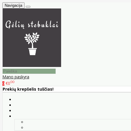
Navigacija
Mano paskyra
00
€0
0
Prekių krepšelis tuščias!