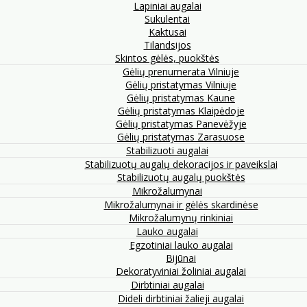
Lapiniai augalai
Sukulentai
Kaktusai
Tilandsijos
Skintos gėlės, puokštės
Gėlių prenumerata Vilniuje
Gėlių pristatymas Vilniuje
Gėlių pristatymas Kaune
Gėlių pristatymas Klaipėdoje
Gėlių pristatymas Panevėžyje
Gėlių pristatymas Zarasuose
Stabilizuoti augalai
Stabilizuotų augalų dekoracijos ir paveikslai
Stabilizuotų augalų puokštės
Mikrožalumynai
Mikrožalumynai ir gėlės skardinėse
Mikrožalumynų rinkiniai
Lauko augalai
Egzotiniai lauko augalai
Bijūnai
Dekoratyviniai žoliniai augalai
Dirbtiniai augalai
Dideli dirbtiniai žalieji augalai