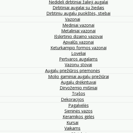
Nedideli dirbtiniai žalieji augalai
Dirbtiniai augalai su žiedais
Dirbtinių augalų puokštės, stiebai
Vazonai
Mediniai vazonai
Metaliniai vazonai
Išskirtinio dizaino vazovai
Apvalūs vazonai
Keturkampio formos vazonai
Loveliai
Pertvaros augalams
Vazonų stovai
Augalų priežiūros priemonės
Molio gaminiai augalų priežiūrai
Augalų drėkintuvai
Dirvožemio mišiniai
Trąšos
Dekoracijos
Pagalvėlės
Sieninės vazos
Keramikos gėlės
Kursai
Vaikams