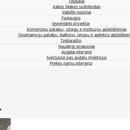
Oliziukai
Kakės Makės sodolendas
Vaikiški vazonai
Paslaugos
Įgyvendinti projektai
Komercinių patalpų, įstaigų ir institucijų apželdinimas
Gyvenamųjų patalpų, balkonų, terasų ir aplinkos apželdini
Tinklaraštis
Naudingi straipsniai
Augalai interjere
Svečiuose pas augalų mylėtojus
Prekės namų interjerui
.