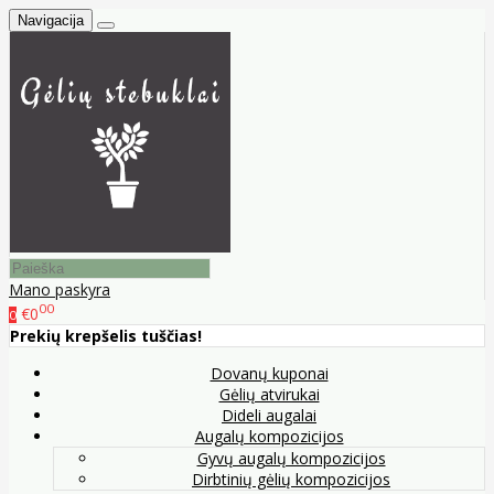
Navigacija
Mano paskyra
00
€0
0
Prekių krepšelis tuščias!
Dovanų kuponai
Gėlių atvirukai
Dideli augalai
Augalų kompozicijos
Gyvų augalų kompozicijos
Dirbtinių gėlių kompozicijos