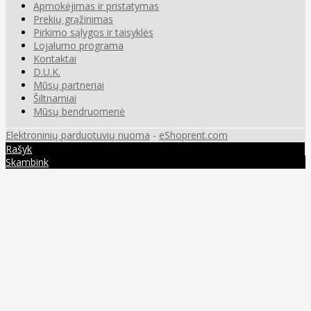
Apmokėjimas ir pristatymas
Prekių grąžinimas
Pirkimo sąlygos ir taisyklės
Lojalumo programa
Kontaktai
D.U.K.
Mūsų partneriai
Šiltnamiai
Mūsų bendruomenė
Elektroninių parduotuvių nuoma
-
eShoprent.com
Rašyk
Skambink