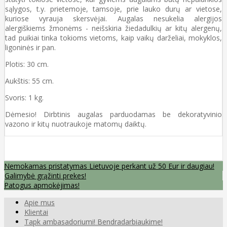
sąlygos, t.y. prietemoje, tamsoje, prie lauko durų ar vietose,
kuriose vyrauja skersvėjai. Augalas nesukelia alergijos
alergiškiems žmonėms - neišskiria žiedadulkių ar kitų alergenų,
tad puikiai tinka tokioms vietoms, kaip vaikų darželiai, mokyklos,
ligoninės ir pan.
Plotis: 30 cm.
Aukštis: 55 cm.
Svoris: 1 kg.
Dėmesio! Dirbtinis augalas parduodamas be dekoratyvinio
vazono ir kitų nuotraukoje matomų daiktų.
Nemokamas pristatymas Lietuvoje perkant už 50 Eur ir daugiau!
Galimybė grąžinti prekes!
Patogus apmokėjimas!
Apie mus
Klientai
Tapk ambasadoriumi! Bendradarbiaukime!