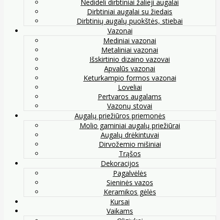
Nedideli dirbtiniai žalieji augalai
Dirbtiniai augalai su žiedais
Dirbtinių augalų puokštės, stiebai
Vazonai
Mediniai vazonai
Metaliniai vazonai
Išskirtinio dizaino vazovai
Apvalūs vazonai
Keturkampio formos vazonai
Loveliai
Pertvaros augalams
Vazonų stovai
Augalų priežiūros priemonės
Molio gaminiai augalų priežiūrai
Augalų drėkintuvai
Dirvožemio mišiniai
Trąšos
Dekoracijos
Pagalvėlės
Sieninės vazos
Keramikos gėlės
Kursai
Vaikams