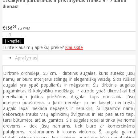
Užsakymo paruošimas ir pristatymas trunka 5 - 7 darbo
dienas!
09
€156
su PVM
Turite klausimų apie šią prekę?
Klauskite
Aprašymas
Dirbtinė orchidėja, 55 cm. - dirbtinis augalas, kuris suteiks Jūsų
namų ar biuro interjerui stilingą ir elegantišką vaizdą. Šios rūšies
augalai yra ypač populiarūs ir mėgstami. Šis dirbtinis augalas
pagamintas iš kokybiškų medžiagų ir atrodo ypač tikroviškai bei
nereikalauja jokios priežiūros. Augalas taps nuostabia Jūsų
interjero puošmena, o Jums nereikės jo nei laistyti, nei tręšti,
augalo lapai niekada nepagels ir nenukris. Ši ilgaamžė namų
dekoracija trauks visų aplinkinių žvilgsnius ir leis pasijausti taip,
tarsi būtumėte arčiau gamtos. Šis augalas idealiai tinka įvairioms
erdvėms - tiek Jūsų namams, tiek biuro ar komercinėms
patalpoms, restoranams ir kitoms vietoms. Šį augalą galima
statyti tokiose vietose, kur gyviems augalams būtų nepalankios