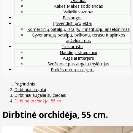
Oliziukai
Kakės Makės sodolendas
Vaikiški vazonai
Paslaugos
Įgyvendinti projektai
Komercinių patalpų, įstaigų ir institucijų apželdinimas
Gyvenamųjų patalpų, balkonų, terasų ir aplinkos
apželdinimas
Tinklaraštis
Naudingi straipsniai
Augalai interjere
Svečiuose pas augalų mylėtojus
Prekės namų interjerui
Pagrindinis
Dirbtiniai augalai
Dirbtiniai augalai su žiedais
Dirbtinė orchidėja, 55 cm.
Dirbtinė orchidėja, 55 cm.