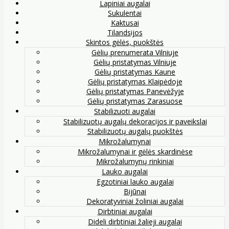
Lapiniai augalai
Sukulentai
Kaktusai
Tilandsijos
Skintos gėlės, puokštės
Gėlių prenumerata Vilniuje
Gėlių pristatymas Vilniuje
Gėlių pristatymas Kaune
Gėlių pristatymas Klaipėdoje
Gėlių pristatymas Panevėžyje
Gėlių pristatymas Zarasuose
Stabilizuoti augalai
Stabilizuotų augalų dekoracijos ir paveikslai
Stabilizuotų augalų puokštės
Mikrožalumynai
Mikrožalumynai ir gėlės skardinėse
Mikrožalumynų rinkiniai
Lauko augalai
Egzotiniai lauko augalai
Bijūnai
Dekoratyviniai žoliniai augalai
Dirbtiniai augalai
Dideli dirbtiniai žalieji augalai