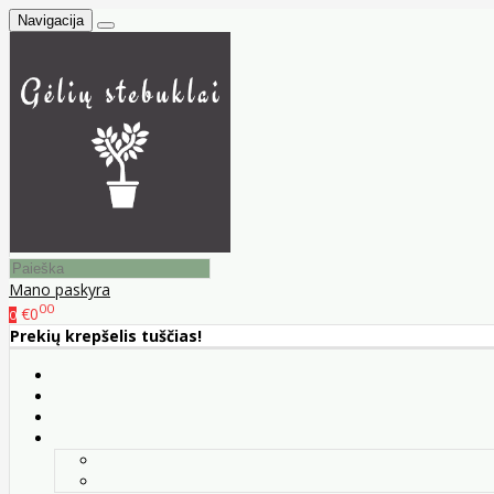
Navigacija
Mano paskyra
00
€0
0
Prekių krepšelis tuščias!