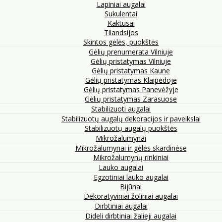
Lapiniai augalai
Sukulentai
Kaktusai
Tilandsijos
Skintos gėlės, puokštės
Gėlių prenumerata Vilniuje
Gėlių pristatymas Vilniuje
Gėlių pristatymas Kaune
Gėlių pristatymas Klaipėdoje
Gėlių pristatymas Panevėžyje
Gėlių pristatymas Zarasuose
Stabilizuoti augalai
Stabilizuotų augalų dekoracijos ir paveikslai
Stabilizuotų augalų puokštės
Mikrožalumynai
Mikrožalumynai ir gėlės skardinėse
Mikrožalumynų rinkiniai
Lauko augalai
Egzotiniai lauko augalai
Bijūnai
Dekoratyviniai žoliniai augalai
Dirbtiniai augalai
Dideli dirbtiniai žalieji augalai