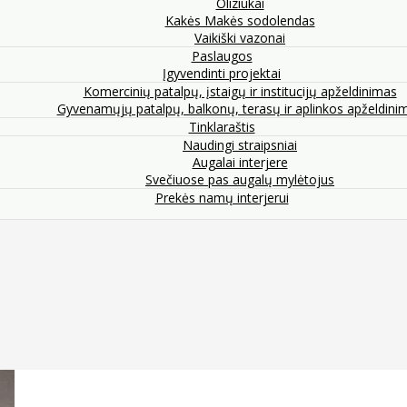
Oliziukai
Kakės Makės sodolendas
Vaikiški vazonai
Paslaugos
Įgyvendinti projektai
Komercinių patalpų, įstaigų ir institucijų apželdinimas
Gyvenamųjų patalpų, balkonų, terasų ir aplinkos apželdini
Tinklaraštis
Naudingi straipsniai
Augalai interjere
Svečiuose pas augalų mylėtojus
Prekės namų interjerui