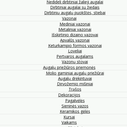
Nedideli dirbtiniai žalieji augalai
Dirbtiniai augalai su žiedais
Dirbtinių augalų puokštės, stiebai
Vazonai
Mediniai vazonai
Metaliniai vazonai
Išskirtinio dizaino vazovai
Apvalūs vazonai
Keturkampio formos vazonai
Loveliai
Pertvaros augalams
Vazonų stovai
Augalų priežiūros priemonės
Molio gaminiai augalų priežiūrai
Augalų drėkintuvai
Dirvožemio mišiniai
Trąšos
Dekoracijos
Pagalvėlės
Sieninės vazos
Keramikos gėlės
Kursai
Vaikams