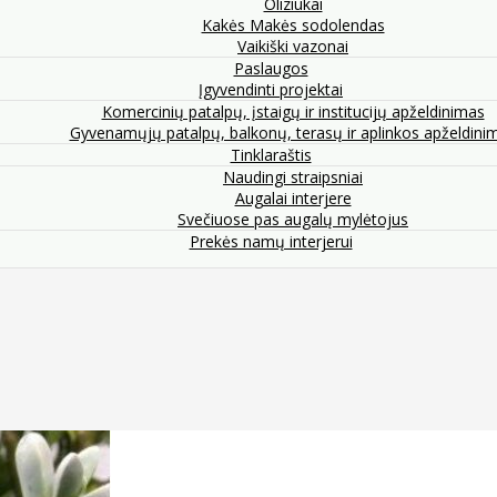
Oliziukai
Kakės Makės sodolendas
Vaikiški vazonai
Paslaugos
Įgyvendinti projektai
Komercinių patalpų, įstaigų ir institucijų apželdinimas
Gyvenamųjų patalpų, balkonų, terasų ir aplinkos apželdini
Tinklaraštis
Naudingi straipsniai
Augalai interjere
Svečiuose pas augalų mylėtojus
Prekės namų interjerui