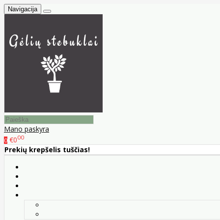
Navigacija
Mano paskyra
00
€0
0
Prekių krepšelis tuščias!