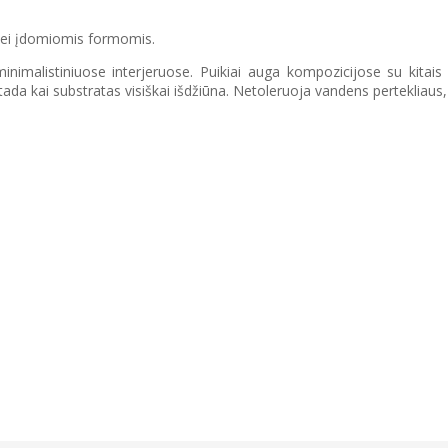
s bei įdomiomis formomis.
inimalistiniuose interjeruose. Puikiai auga kompozicijose su kitais
s, tada kai substratas visiškai išdžiūna. Netoleruoja vandens pertekliaus