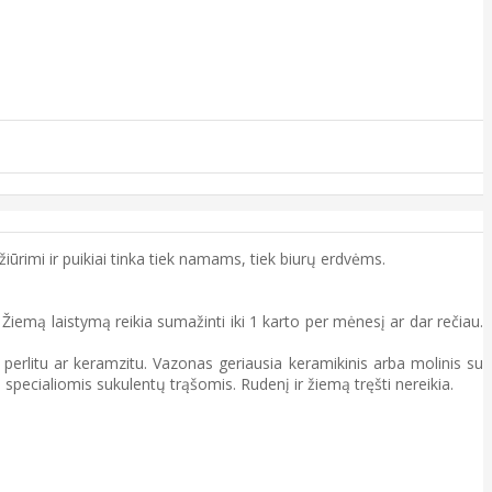
iūrimi ir puikiai tinka tiek namams, tiek biurų erdvėms.
 Žiemą laistymą reikia sumažinti iki 1 karto per mėnesį ar dar rečiau.
perlitu ar keramzitu. Vazonas geriausia keramikinis arba molinis su
pecialiomis sukulentų trąšomis. Rudenį ir žiemą tręšti nereikia.