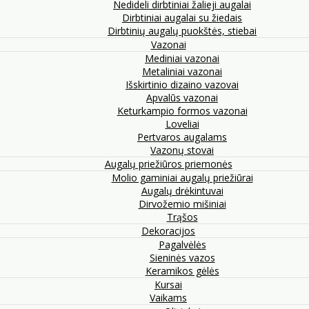
Nedideli dirbtiniai žalieji augalai
Dirbtiniai augalai su žiedais
Dirbtinių augalų puokštės, stiebai
Vazonai
Mediniai vazonai
Metaliniai vazonai
Išskirtinio dizaino vazovai
Apvalūs vazonai
Keturkampio formos vazonai
Loveliai
Pertvaros augalams
Vazonų stovai
Augalų priežiūros priemonės
Molio gaminiai augalų priežiūrai
Augalų drėkintuvai
Dirvožemio mišiniai
Trąšos
Dekoracijos
Pagalvėlės
Sieninės vazos
Keramikos gėlės
Kursai
Vaikams