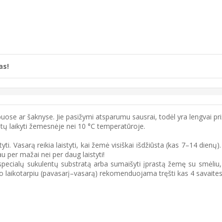
as!
uose ar šaknyse. Jie pasižymi atsparumu sausrai, todėl yra lengvai priž
ų laikyti žemesnėje nei 10 °C temperatūroje.
i. Vasarą reikia laistyti, kai žemė visiškai išdžiūsta (kas 7–14 dienų).
 per mažai nei per daug laistyti!
specialų sukulentų substratą arba sumaišyti įprastą žemę su smėliu, 
 laikotarpiu (pavasarį–vasarą) rekomenduojama tręšti kas 4 savaites s