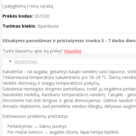
Į palyginimą
Į norų sąrašą
Prekės kodas:
GS1020
Turimas kiekis:
Išparduota
Užsakymo paruošimas ir pristatymas trunka 5 - 7 darbo dien
Turite klausimų apie šią prekę?
Klauskite
Aprašymas
Sukulentai – tai augalai, gebantys kaupti vandenį savo lapuose, stieb
Tinkamiausia temperatūra sukulentams yra 18–26 °C. Žiemą nereikėt
Venkite skersvėjų ir staigių temperatūros pokyčių.
Sukulentai nemėgsta drėgmės pertekliaus, todėl jų negalima perlaistyt
Naudokite minkštą, kambario temperatūros vandenį. Taisyklė - geriau
Dirvožemis turi būti lengvas ir gerai drenuojamas. Galima naudoti 
drenažo skylutėmis, kad perteklinis vanduo išbėgtų. Aktyvaus augimo
Dažniausios problemų priežastys:
Perlaistymas → šaknų puvinys.
Per mažai šviesos → augalas ištįsta, lapai tampa blyškūs.