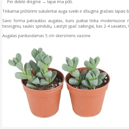
Per didelė drėgmė → lapai ima pūti.
Tinkamai prižiūrimi sukulentai auga sveiki ir džiugina gražiais lapai
Savo forma patrauklus augalas, kuris puikiai tinka moderniuose m
tiesioginių saulės spindulių. Laistyti ypač saikingai, kas 2-4 savaite
Augalas parduodamas 5 cm skersmens vazone.