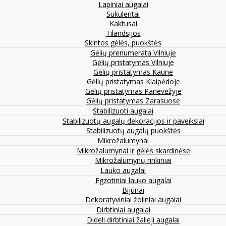
Lapiniai augalai
Sukulentai
Kaktusai
Tilandsijos
Skintos gėlės, puokštės
Gėlių prenumerata Vilniuje
Gėlių pristatymas Vilniuje
Gėlių pristatymas Kaune
Gėlių pristatymas Klaipėdoje
Gėlių pristatymas Panevėžyje
Gėlių pristatymas Zarasuose
Stabilizuoti augalai
Stabilizuotų augalų dekoracijos ir paveikslai
Stabilizuotų augalų puokštės
Mikrožalumynai
Mikrožalumynai ir gėlės skardinėse
Mikrožalumynų rinkiniai
Lauko augalai
Egzotiniai lauko augalai
Bijūnai
Dekoratyviniai žoliniai augalai
Dirbtiniai augalai
Dideli dirbtiniai žalieji augalai