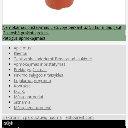
Nemokamas pristatymas Lietuvoje perkant už 50 Eur ir daugiau!
Galimybė grąžinti prekes!
Patogus apmokėjimas!
Apie mus
Klientai
Tapk ambasadoriumi! Bendradarbiaukime!
Apmokėjimas ir pristatymas
Prekių grąžinimas
Pirkimo sąlygos ir taisyklės
Lojalumo programa
Kontaktai
D.U.K.
Mūsų partneriai
Šiltnamiai
Mūsų bendruomenė
Elektroninių parduotuvių nuoma
-
eShoprent.com
Rašyk