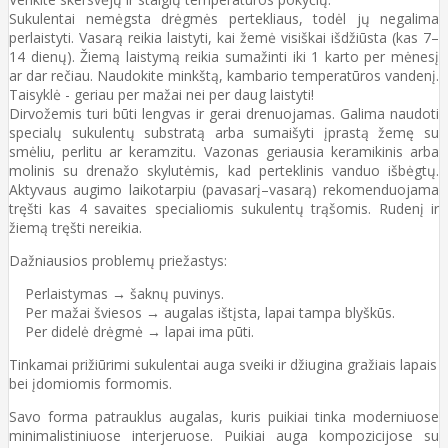
Sukulentai nemėgsta drėgmės pertekliaus, todėl jų negalima
perlaistyti. Vasarą reikia laistyti, kai žemė visiškai išdžiūsta (kas 7–
14 dienų). Žiemą laistymą reikia sumažinti iki 1 karto per mėnesį
ar dar rečiau. Naudokite minkštą, kambario temperatūros vandenį.
Taisyklė - geriau per mažai nei per daug laistyti!
Dirvožemis turi būti lengvas ir gerai drenuojamas. Galima naudoti
specialų sukulentų substratą arba sumaišyti įprastą žemę su
smėliu, perlitu ar keramzitu. Vazonas geriausia keramikinis arba
molinis su drenažo skylutėmis, kad perteklinis vanduo išbėgtų.
Aktyvaus augimo laikotarpiu (pavasarį–vasarą) rekomenduojama
tręšti kas 4 savaites specialiomis sukulentų trąšomis. Rudenį ir
žiemą tręšti nereikia.
Dažniausios problemų priežastys:
Perlaistymas → šaknų puvinys.
Per mažai šviesos → augalas ištįsta, lapai tampa blyškūs.
Per didelė drėgmė → lapai ima pūti.
Tinkamai prižiūrimi sukulentai auga sveiki ir džiugina gražiais lapais
bei įdomiomis formomis.
Savo forma patrauklus augalas, kuris puikiai tinka moderniuose
minimalistiniuose interjeruose. Puikiai auga kompozicijose su