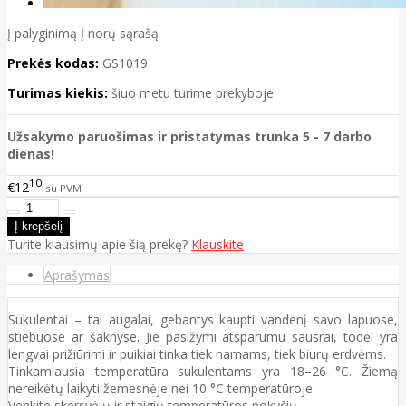
Į palyginimą
Į norų sąrašą
Prekės kodas:
GS1019
Turimas kiekis:
šiuo metu turime prekyboje
Užsakymo paruošimas ir pristatymas trunka 5 - 7 darbo
dienas!
10
€12
su PVM
Turite klausimų apie šią prekę?
Klauskite
Aprašymas
Sukulentai – tai augalai, gebantys kaupti vandenį savo lapuose,
stiebuose ar šaknyse. Jie pasižymi atsparumu sausrai, todėl yra
lengvai prižiūrimi ir puikiai tinka tiek namams, tiek biurų erdvėms.
Tinkamiausia temperatūra sukulentams yra 18–26 °C. Žiemą
nereikėtų laikyti žemesnėje nei 10 °C temperatūroje.
Venkite skersvėjų ir staigių temperatūros pokyčių.