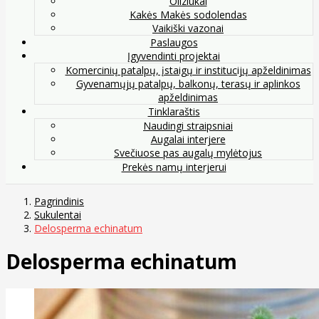
Oliziukai
Kakės Makės sodolendas
Vaikiški vazonai
Paslaugos
Įgyvendinti projektai
Komercinių patalpų, įstaigų ir institucijų apželdinimas
Gyvenamųjų patalpų, balkonų, terasų ir aplinkos
apželdinimas
Tinklaraštis
Naudingi straipsniai
Augalai interjere
Svečiuose pas augalų mylėtojus
Prekės namų interjerui
Pagrindinis
Sukulentai
Delosperma echinatum
Delosperma echinatum