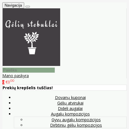
Navigacija
Mano paskyra
00
€0
0
Prekių krepšelis tuščias!
Dovanų kuponai
Gėlių atvirukai
Dideli augalai
Augalų kompozicijos
Gyvų augalų kompozicijos
Dirbtinių gėlių kompozicijos