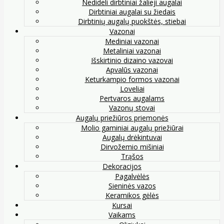
Nedideli dirbtiniai žalieji augalai
Dirbtiniai augalai su žiedais
Dirbtinių augalų puokštės, stiebai
Vazonai
Mediniai vazonai
Metaliniai vazonai
Išskirtinio dizaino vazovai
Apvalūs vazonai
Keturkampio formos vazonai
Loveliai
Pertvaros augalams
Vazonų stovai
Augalų priežiūros priemonės
Molio gaminiai augalų priežiūrai
Augalų drėkintuvai
Dirvožemio mišiniai
Trąšos
Dekoracijos
Pagalvėlės
Sieninės vazos
Keramikos gėlės
Kursai
Vaikams