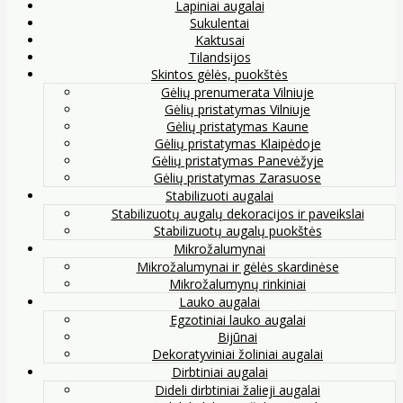
Lapiniai augalai
Sukulentai
Kaktusai
Tilandsijos
Skintos gėlės, puokštės
Gėlių prenumerata Vilniuje
Gėlių pristatymas Vilniuje
Gėlių pristatymas Kaune
Gėlių pristatymas Klaipėdoje
Gėlių pristatymas Panevėžyje
Gėlių pristatymas Zarasuose
Stabilizuoti augalai
Stabilizuotų augalų dekoracijos ir paveikslai
Stabilizuotų augalų puokštės
Mikrožalumynai
Mikrožalumynai ir gėlės skardinėse
Mikrožalumynų rinkiniai
Lauko augalai
Egzotiniai lauko augalai
Bijūnai
Dekoratyviniai žoliniai augalai
Dirbtiniai augalai
Dideli dirbtiniai žalieji augalai