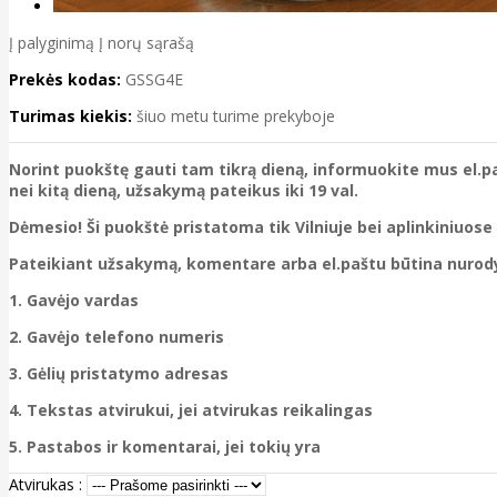
Į palyginimą
Į norų sąrašą
Prekės kodas:
GSSG4E
Turimas kiekis:
šiuo metu turime prekyboje
Norint puokštę gauti tam tikrą dieną, informuokite mus el.pa
nei kitą dieną, užsakymą pateikus iki 19 val.
Dėmesio! Ši puokštė pristatoma tik Vilniuje bei aplinkiniuose
Pateikiant užsakymą, komentare arba el.paštu būtina nurody
1. Gavėjo vardas
2. Gavėjo telefono numeris
3. Gėlių pristatymo adresas
4. Tekstas atvirukui, jei atvirukas reikalingas
5. Pastabos ir komentarai, jei tokių yra
Atvirukas :