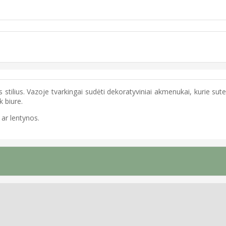
nis stilius. Vazoje tvarkingai sudėti dekoratyviniai akmenukai, kurie su
k biure.
 ar lentynos.