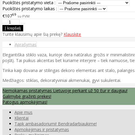
Puokštės pristatymo vieta :
Puokštės pristatymo laikas :
69
€107
su PVM
Turite klausimų apie šią prekę?
Klauskite
Aprašymas
Elegantiška stiklo vaza, kurioje dera natūralus grožis ir minimalisti
pojūtį. Tai puikus akcentas bet kuriame interjere – tiek namuose, tie
Tinka kaip dovana ar stilingas dekoro elementas ant stalo, palangės
Medžiagos: stiklas, dekoratyviniai akmenukai, gyvi sukulentai.
Nemokamas pristatymas Lietuvoje perkant už 50 Eur ir daugiau!
Galimybė grąžinti prekes!
Patogus apmokėjimas!
Apie mus
Klientai
Tapk ambasadoriumi! Bendradarbiaukime!
Apmokėjimas ir pristatymas