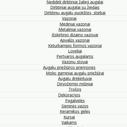
Nedideli dirbtiniai žalieji augalai
Dirbtiniai augalai su žiedais
Dirbtinių augalų puokštės, stiebai
Vazonai
Mediniai vazonai
Metaliniai vazonai
Išskirtinio dizaino vazovai
Apvalūs vazonai
Keturkampio formos vazonai
Loveliai
Pertvaros augalams
Vazonų stovai
Augalų priežiūros priemonės
Molio gaminiai augalų priežiūrai
Augalų drėkintuvai
Dirvožemio mišiniai
Trąšos
Dekoracijos
Pagalvėlės
Sieninės vazos
Keramikos gėlės
Kursai
Vaikams