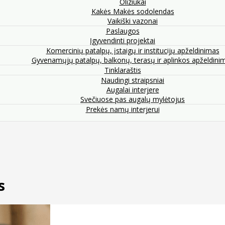
Oliziukai
Kakės Makės sodolendas
Vaikiški vazonai
Paslaugos
Įgyvendinti projektai
Komercinių patalpų, įstaigų ir institucijų apželdinimas
Gyvenamųjų patalpų, balkonų, terasų ir aplinkos apželdini
Tinklaraštis
Naudingi straipsniai
Augalai interjere
Svečiuose pas augalų mylėtojus
Prekės namų interjerui
s