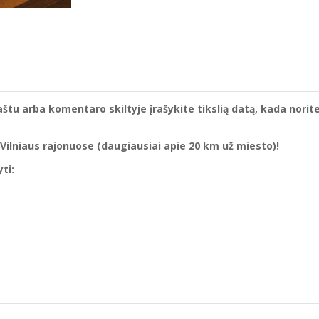
štu arba komentaro skiltyje įrašykite tikslią datą, kada norit
 Vilniaus rajonuose (daugiausiai apie 20 km už miesto)!
ti: