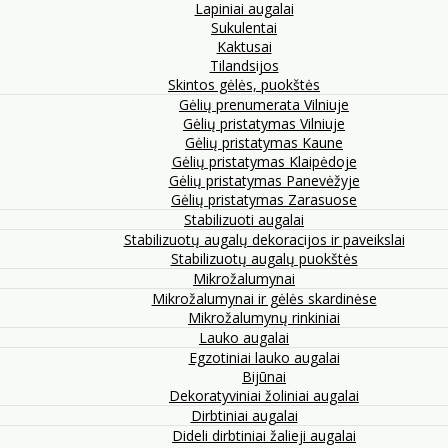
Lapiniai augalai
Sukulentai
Kaktusai
Tilandsijos
Skintos gėlės, puokštės
Gėlių prenumerata Vilniuje
Gėlių pristatymas Vilniuje
Gėlių pristatymas Kaune
Gėlių pristatymas Klaipėdoje
Gėlių pristatymas Panevėžyje
Gėlių pristatymas Zarasuose
Stabilizuoti augalai
Stabilizuotų augalų dekoracijos ir paveikslai
Stabilizuotų augalų puokštės
Mikrožalumynai
Mikrožalumynai ir gėlės skardinėse
Mikrožalumynų rinkiniai
Lauko augalai
Egzotiniai lauko augalai
Bijūnai
Dekoratyviniai žoliniai augalai
Dirbtiniai augalai
Dideli dirbtiniai žalieji augalai