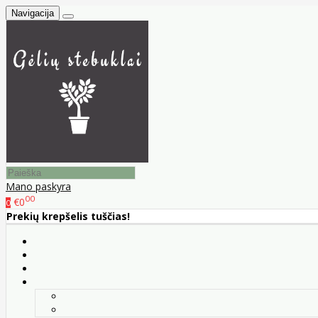
Navigacija
Mano paskyra
00
€0
0
Prekių krepšelis tuščias!