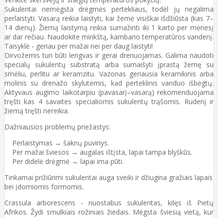
Sukulentai nemėgsta drėgmės pertekliaus, todėl jų negalima
perlaistyti. Vasarą reikia laistyti, kai žemė visiškai išdžiūsta (kas 7–
14 dienų). Žiemą laistymą reikia sumažinti iki 1 karto per mėnesį
ar dar rečiau. Naudokite minkštą, kambario temperatūros vandenį.
Taisyklė - geriau per mažai nei per daug laistyti!
Dirvožemis turi būti lengvas ir gerai drenuojamas. Galima naudoti
specialų sukulentų substratą arba sumaišyti įprastą žemę su
smėliu, perlitu ar keramzitu. Vazonas geriausia keramikinis arba
molinis su drenažo skylutėmis, kad perteklinis vanduo išbėgtų.
Aktyvaus augimo laikotarpiu (pavasarį–vasarą) rekomenduojama
tręšti kas 4 savaites specialiomis sukulentų trąšomis. Rudenį ir
žiemą tręšti nereikia.
Dažniausios problemų priežastys:
Perlaistymas → šaknų puvinys.
Per mažai šviesos → augalas ištįsta, lapai tampa blyškūs.
Per didelė drėgmė → lapai ima pūti.
Tinkamai prižiūrimi sukulentai auga sveiki ir džiugina gražiais lapais
bei įdomiomis formomis.
Crassula arborescens - nuostabus sukulentas, kilęs iš Pietų
Afrikos. Žydi smulkiais rožiniais žiedais. Mėgsta šviesią vietą, kur