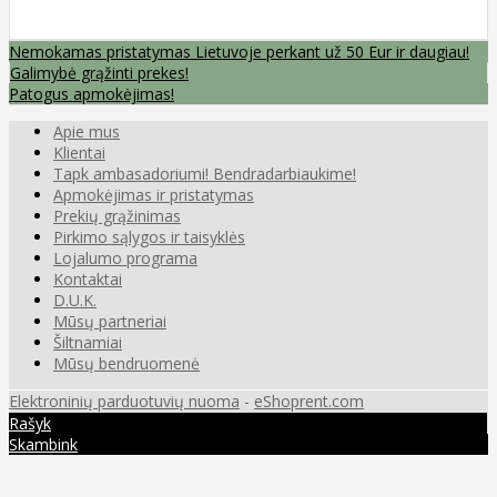
Nemokamas pristatymas Lietuvoje perkant už 50 Eur ir daugiau!
Galimybė grąžinti prekes!
Patogus apmokėjimas!
Apie mus
Klientai
Tapk ambasadoriumi! Bendradarbiaukime!
Apmokėjimas ir pristatymas
Prekių grąžinimas
Pirkimo sąlygos ir taisyklės
Lojalumo programa
Kontaktai
D.U.K.
Mūsų partneriai
Šiltnamiai
Mūsų bendruomenė
Elektroninių parduotuvių nuoma
-
eShoprent.com
Rašyk
Skambink