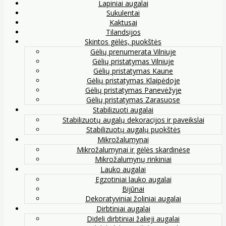
Lapiniai augalai
Sukulentai
Kaktusai
Tilandsijos
Skintos gėlės, puokštės
Gėlių prenumerata Vilniuje
Gėlių pristatymas Vilniuje
Gėlių pristatymas Kaune
Gėlių pristatymas Klaipėdoje
Gėlių pristatymas Panevėžyje
Gėlių pristatymas Zarasuose
Stabilizuoti augalai
Stabilizuotų augalų dekoracijos ir paveikslai
Stabilizuotų augalų puokštės
Mikrožalumynai
Mikrožalumynai ir gėlės skardinėse
Mikrožalumynų rinkiniai
Lauko augalai
Egzotiniai lauko augalai
Bijūnai
Dekoratyviniai žoliniai augalai
Dirbtiniai augalai
Dideli dirbtiniai žalieji augalai