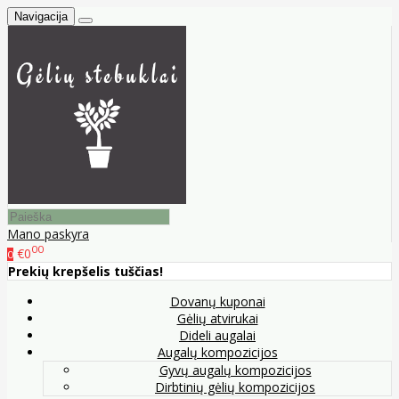
Navigacija
Mano paskyra
00
€0
0
Prekių krepšelis tuščias!
Dovanų kuponai
Gėlių atvirukai
Dideli augalai
Augalų kompozicijos
Gyvų augalų kompozicijos
Dirbtinių gėlių kompozicijos