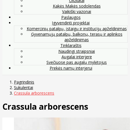
Oliziukai
Kakės Makės sodolendas
Vaikiški vazonai
Paslaugos
Įgyvendinti projektai
Komercinių patalpų, įstaigų ir institucijų apželdinimas
Gyvenamųjų patalpų, balkonų, terasų ir aplinkos
apželdinimas
Tinklaraštis
Naudingi straipsniai
Augalai interjere
Svečiuose pas augalų mylėtojus
Prekės namų interjerui
Pagrindinis
Sukulentai
Crassula arborescens
Crassula arborescens