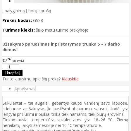
Į palyginimą
Į norų sąrašą
Prekės kodas:
GSS8
Turimas kiekis:
šiuo metu turime prekyboje
Užsakymo paruošimas ir pristatymas trunka 5 - 7 darbo
dienas!
26
€7
su PVM
Turite klausimų apie šią prekę?
Klauskite
Aprašymas
Sukulentai – tai augalai, gebantys kaupti vandenį savo lapuose,
stiebuose ar šaknyse. Jie pasižymi atsparumu sausrai, todėl yra
lengvai prižiūrimi ir puikiai tinka tiek namams, tiek biurų erdvėms.
Tinkamiausia temperatūra sukulentams yra 18–26 °C. Žiemą
nereikėtų laikyti žemesnėje nei 10 °C temperatūroje.
Venkite skersvėjų ir staigių temperatūros pokyčių.