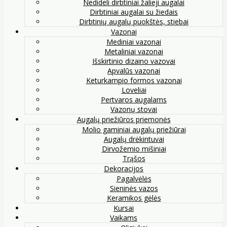
Nedideli dirbtiniai žalieji augalai
Dirbtiniai augalai su žiedais
Dirbtinių augalų puokštės, stiebai
Vazonai
Mediniai vazonai
Metaliniai vazonai
Išskirtinio dizaino vazovai
Apvalūs vazonai
Keturkampio formos vazonai
Loveliai
Pertvaros augalams
Vazonų stovai
Augalų priežiūros priemonės
Molio gaminiai augalų priežiūrai
Augalų drėkintuvai
Dirvožemio mišiniai
Trąšos
Dekoracijos
Pagalvėlės
Sieninės vazos
Keramikos gėlės
Kursai
Vaikams