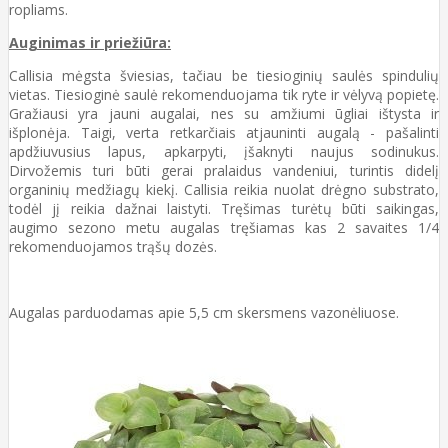
ropliams.
Auginimas ir priežiūra:
Callisia mėgsta šviesias, tačiau be tiesioginių saulės spindulių
vietas. Tiesioginė saulė rekomenduojama tik ryte ir vėlyvą popietę.
Gražiausi yra jauni augalai, nes su amžiumi ūgliai ištysta ir
išplonėja. Taigi, verta retkarčiais atjauninti augalą - pašalinti
apdžiuvusius lapus, apkarpyti, įšaknyti naujus sodinukus.
Dirvožemis turi būti gerai pralaidus vandeniui, turintis didelį
organinių medžiagų kiekį. Callisia reikia nuolat drėgno substrato,
todėl jį reikia dažnai laistyti. Tręšimas turėtų būti saikingas,
augimo sezono metu augalas tręšiamas kas 2 savaites 1/4
rekomenduojamos trąšų dozės.
Augalas parduodamas apie 5,5 cm skersmens vazonėliuose.