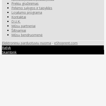
Prekių grąžinimas
Pirkimo sąlygos ir taisyklės
Lojalumo programa
Kontaktai
D.U.K.
Mūsų partneriai
Šiltnamiai
Mūsų bendruomenė
Elektroninių parduotuvių nuoma
-
eShoprent.com
Rašyk
Skambink