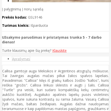
Į palyginimą
Į norų sąrašą
Prekės kodas:
GSL9146
Turimas kiekis:
Išparduota
Užsakymo paruošimas ir pristatymas trunka 5 - 7 darbo
dienas!
Turite klausimų apie šią prekę?
Klauskite
Aprašymas
Callisa gamtoje auga Meksikos ir Argentinos atogrąžų miškuose.
Tai žavingas augalas mažais pilkai žalios spalvos lapeliais.
Pavadinimas "Callisia" kilęs iš graikų kalbos žodžio "kallos", kuris
reiškia "grožis". Callisia linkusi skleistis ir augti į šalis. Callisia
"Turtle" yra veislė, kuri sudaro kompaktišką kelių centimetrų
aukščio kuokštelį. Augaliuko apatinės lapelių pusės violetinės
spalvos, kurie sukuria kontrastą su ramia žaluma. Vasarą Callisia
žydi mažais, baltais žiedlapiais. Augalas dažnai naudojamas
terariumuose ir kaip papildomas maistas papūgoms, graužikams ir