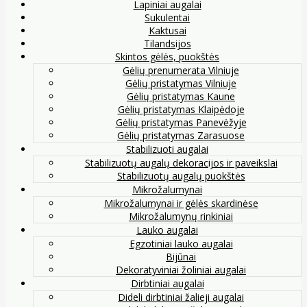
Lapiniai augalai
Sukulentai
Kaktusai
Tilandsijos
Skintos gėlės, puokštės
Gėlių prenumerata Vilniuje
Gėlių pristatymas Vilniuje
Gėlių pristatymas Kaune
Gėlių pristatymas Klaipėdoje
Gėlių pristatymas Panevėžyje
Gėlių pristatymas Zarasuose
Stabilizuoti augalai
Stabilizuotų augalų dekoracijos ir paveikslai
Stabilizuotų augalų puokštės
Mikrožalumynai
Mikrožalumynai ir gėlės skardinėse
Mikrožalumynų rinkiniai
Lauko augalai
Egzotiniai lauko augalai
Bijūnai
Dekoratyviniai žoliniai augalai
Dirbtiniai augalai
Dideli dirbtiniai žalieji augalai