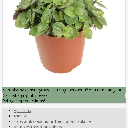
Nemokamas pristatymas Lietuvoje perkant už 50 Eur ir daugiau!
Galimybė grąžinti prekes!
Patogus apmokėjimas!
Apie mus
Klientai
Tapk ambasadoriumi! Bendradarbiaukime!
Apmokėjimas ir pristatymas