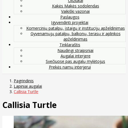
Oliziukai
Kakės Makės sodolendas
Vaikiški vazonai
Paslaugos
Įgyvendinti projektai
Komercinių patalpų, įstaigų ir institucijų apželdinimas
Gyvenamųjų patalpų, balkonų, terasų ir aplinkos
apželdinimas
Tinklaraštis
Naudingi straipsniai
Augalai interjere
Svečiuose pas augalų mylėtojus
Prekės namų interjerui
Pagrindinis
Lapiniai augalai
Callisia Turtle
Callisia Turtle