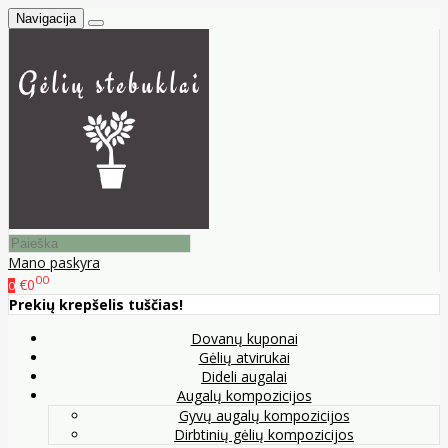
Navigacija
Mano paskyra
00
€0
0
Prekių krepšelis tuščias!
Dovanų kuponai
Gėlių atvirukai
Dideli augalai
Augalų kompozicijos
Gyvų augalų kompozicijos
Dirbtinių gėlių kompozicijos