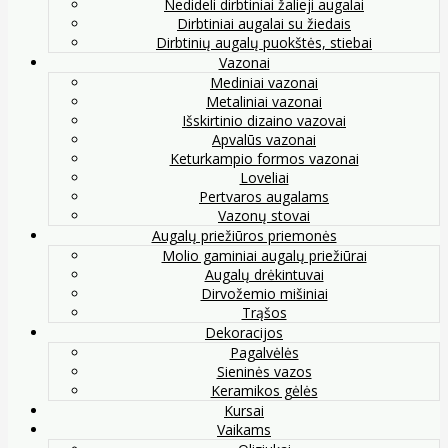
Nedideli dirbtiniai žalieji augalai
Dirbtiniai augalai su žiedais
Dirbtinių augalų puokštės, stiebai
Vazonai
Mediniai vazonai
Metaliniai vazonai
Išskirtinio dizaino vazovai
Apvalūs vazonai
Keturkampio formos vazonai
Loveliai
Pertvaros augalams
Vazonų stovai
Augalų priežiūros priemonės
Molio gaminiai augalų priežiūrai
Augalų drėkintuvai
Dirvožemio mišiniai
Trąšos
Dekoracijos
Pagalvėlės
Sieninės vazos
Keramikos gėlės
Kursai
Vaikams