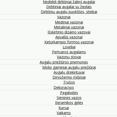
Nedideli dirbtiniai žalieji augalai
Dirbtiniai augalai su žiedais
Dirbtinių augalų puokštės, stiebai
Vazonai
Mediniai vazonai
Metaliniai vazonai
Išskirtinio dizaino vazovai
Apvalūs vazonai
Keturkampio formos vazonai
Loveliai
Pertvaros augalams
Vazonų stovai
Augalų priežiūros priemonės
Molio gaminiai augalų priežiūrai
Augalų drėkintuvai
Dirvožemio mišiniai
Trąšos
Dekoracijos
Pagalvėlės
Sieninės vazos
Keramikos gėlės
Kursai
Vaikams