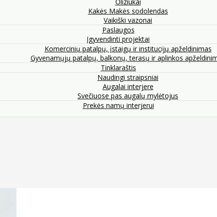
Oliziukai
Kakės Makės sodolendas
Vaikiški vazonai
Paslaugos
Įgyvendinti projektai
Komercinių patalpų, įstaigų ir institucijų apželdinimas
Gyvenamųjų patalpų, balkonų, terasų ir aplinkos apželdini
Tinklaraštis
Naudingi straipsniai
Augalai interjere
Svečiuose pas augalų mylėtojus
Prekės namų interjerui