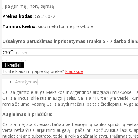
Į palyginimą
Į norų sąrašą
Prekės kodas:
GSL10022
Turimas kiekis:
šiuo metu turime prekyboje
Užsakymo paruošimas ir pristatymas trunka 5 - 7 darbo dien
25
€30
su PVM
Turite klausimų apie šią prekę?
Klauskite
Aprašymas
Callisa gamtoje auga Meksikos ir Argentinos atogrąžų miškuose. Tai ža
Callisia linkusi skleistis ir augti į šalis. Callisia "Turtle" yra vei
ramia žaluma. Vasarą Callisia žydi mažais, baltais žiedlapiais. Au
Auginimas ir priežiūra:
Callisia mėgsta šviesias, tačiau be tiesioginių saulės spindulių vieta
verta retkarčiais atjauninti augalą - pašalinti apdžiuvusius lapus, a
nuolat drėgno substrato, todėl jį reikia dažnai laistyti. Tręšimas 