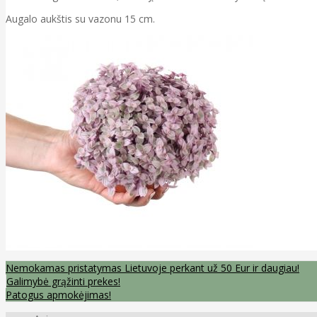
Augalo aukštis su vazonu 15 cm.
Nemokamas pristatymas Lietuvoje perkant už 50 Eur ir daugiau!
Galimybė grąžinti prekes!
Patogus apmokėjimas!