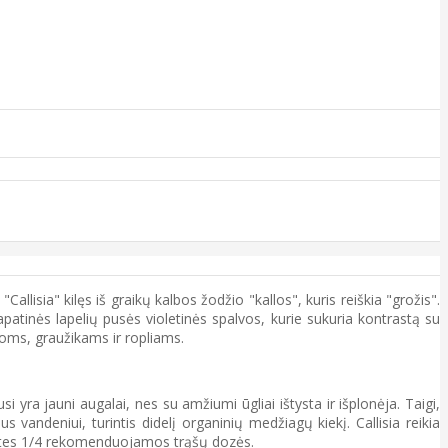
lisia" kilęs iš graikų kalbos žodžio "kallos", kuris reiškia "grožis".
o apatinės lapelių pusės violetinės spalvos, kurie sukuria kontrastą su
oms, graužikams ir ropliams.
i yra jauni augalai, nes su amžiumi ūgliai ištysta ir išplonėja. Taigi,
s vandeniui, turintis didelį organinių medžiagų kiekį. Callisia reikia
vaites 1/4 rekomenduojamos trąšų dozės.