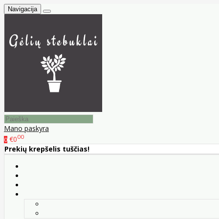
Navigacija
Mano paskyra
00
€0
0
Prekių krepšelis tuščias!