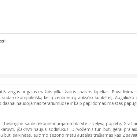
as!
vingas augalas mažais pilkai žalios spalvos lapeliais. Pavadinimas "Cal
slė, kuri sudaro kompaktišką kelių centimetrų aukščio kuokštelį. Augaliuk
galas dažnai naudojamas terariumuose ir kaip papildomas maistas papūg
s. Tiesioginė saulė rekomenduojama tik ryte ir vėlyvą popietę. Gražiaus
pkarpyti, įšaknyti naujus sodinukus. Dirvožemis turi būti gerai pralaidu
turėtų būti saikingas, augimo sezono metu augalas tręšiamas kas 2 sa