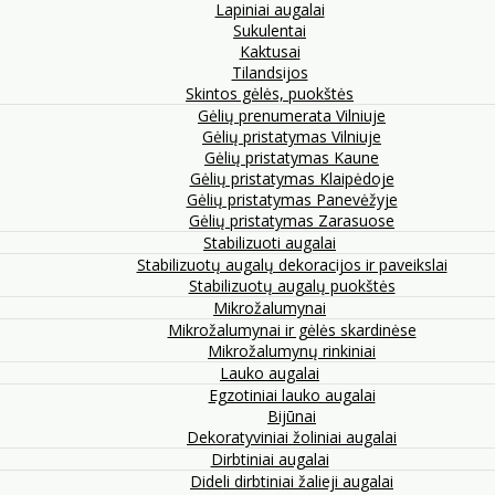
Lapiniai augalai
Sukulentai
Kaktusai
Tilandsijos
Skintos gėlės, puokštės
Gėlių prenumerata Vilniuje
Gėlių pristatymas Vilniuje
Gėlių pristatymas Kaune
Gėlių pristatymas Klaipėdoje
Gėlių pristatymas Panevėžyje
Gėlių pristatymas Zarasuose
Stabilizuoti augalai
Stabilizuotų augalų dekoracijos ir paveikslai
Stabilizuotų augalų puokštės
Mikrožalumynai
Mikrožalumynai ir gėlės skardinėse
Mikrožalumynų rinkiniai
Lauko augalai
Egzotiniai lauko augalai
Bijūnai
Dekoratyviniai žoliniai augalai
Dirbtiniai augalai
Dideli dirbtiniai žalieji augalai