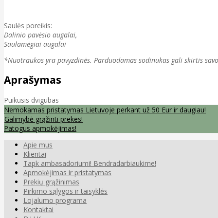
Saulės poreikis:
Dalinio pavėsio augalai,
Saulamėgiai augalai
*Nuotraukos yra pavyzdinės. Parduodamas sodinukas gali skirtis savo
Aprašymas
Puikusis dvigubas
Nemokamas pristatymas Lietuvoje perkant už 50 Eur ir daugiau!
Galimybė grąžinti prekes!
Patogus apmokėjimas!
Apie mus
Klientai
Tapk ambasadoriumi! Bendradarbiaukime!
Apmokėjimas ir pristatymas
Prekių grąžinimas
Pirkimo sąlygos ir taisyklės
Lojalumo programa
Kontaktai