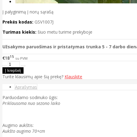
Į palyginimą
Į norų sąrašą
Prekės kodas:
GSV1007J
Turimas kiekis:
šiuo metu turime prekyboje
Užsakymo paruošimas ir pristatymas trunka 5 - 7 darbo dien
15
€18
su PVM
Turite klausimų apie šią prekę?
Klauskite
Aprašymas
Parduodamo sodinuko ūgis:
Priklausoma nuo sezono laiko
Augimo aukštis:
Aukšto augimo 70+cm