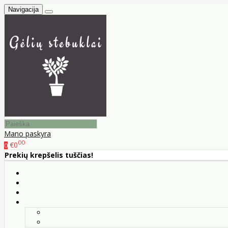
Navigacija
Mano paskyra
00
€0
0
Prekių krepšelis tuščias!