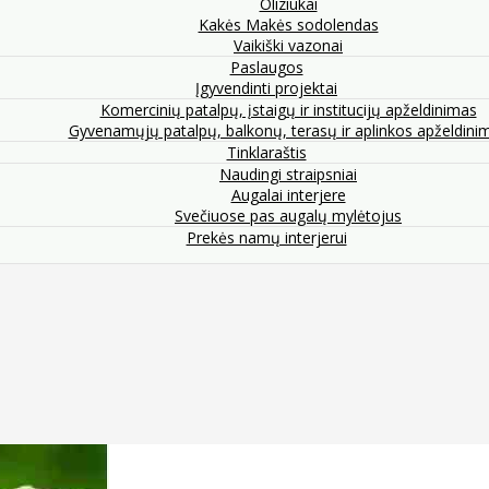
Oliziukai
Kakės Makės sodolendas
Vaikiški vazonai
Paslaugos
Įgyvendinti projektai
Komercinių patalpų, įstaigų ir institucijų apželdinimas
Gyvenamųjų patalpų, balkonų, terasų ir aplinkos apželdini
Tinklaraštis
Naudingi straipsniai
Augalai interjere
Svečiuose pas augalų mylėtojus
Prekės namų interjerui