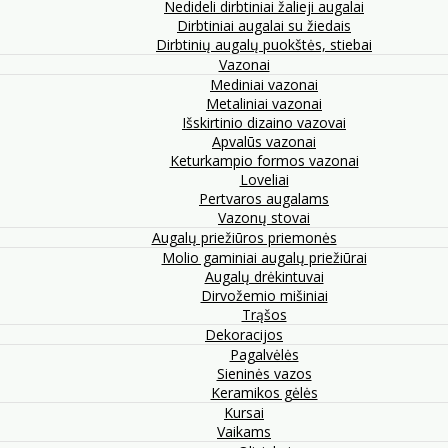
Nedideli dirbtiniai žalieji augalai
Dirbtiniai augalai su žiedais
Dirbtinių augalų puokštės, stiebai
Vazonai
Mediniai vazonai
Metaliniai vazonai
Išskirtinio dizaino vazovai
Apvalūs vazonai
Keturkampio formos vazonai
Loveliai
Pertvaros augalams
Vazonų stovai
Augalų priežiūros priemonės
Molio gaminiai augalų priežiūrai
Augalų drėkintuvai
Dirvožemio mišiniai
Trąšos
Dekoracijos
Pagalvėlės
Sieninės vazos
Keramikos gėlės
Kursai
Vaikams