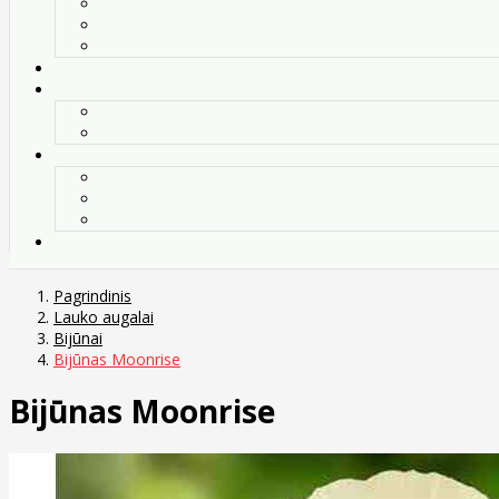
Pagrindinis
Lauko augalai
Bijūnai
Bijūnas Moonrise
Bijūnas Moonrise