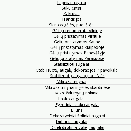
Lapiniai augalai
Sukulentai
Kaktusai
Tilandsijos
Skintos gėlės, puokštės
Gėlių prenumerata Vilniuje
Gėlių pristatymas Vilniuje
Gėlių pristatymas Kaune
Gėlių pristatymas Klaipėdoje
Gėlių pristatymas Panevėžyje
Gėlių pristatymas Zarasuose
Stabilizuoti augalai
Stabilizuotų augalų dekoracijos ir paveikslai
Stabilizuotų augalų puokštės
Mikrožalumynai
Mikrožalumynai ir gėlės skardinėse
Mikrožalumynų rinkiniai
Lauko augalai
Egzotiniai lauko augalai
Bijūnai
Dekoratyviniai žoliniai augalai
Dirbtiniai augalai
Dideli dirbtiniai žalieji augalai