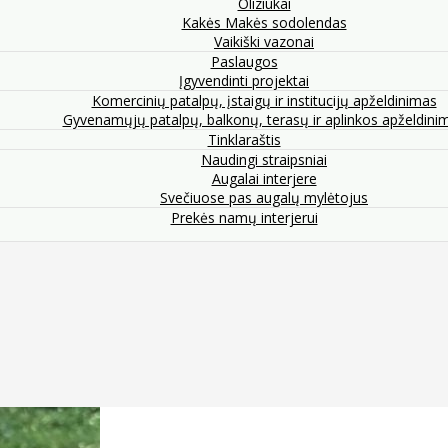
Oliziukai
Kakės Makės sodolendas
Vaikiški vazonai
Paslaugos
Įgyvendinti projektai
Komercinių patalpų, įstaigų ir institucijų apželdinimas
Gyvenamųjų patalpų, balkonų, terasų ir aplinkos apželdini
Tinklaraštis
Naudingi straipsniai
Augalai interjere
Svečiuose pas augalų mylėtojus
Prekės namų interjerui