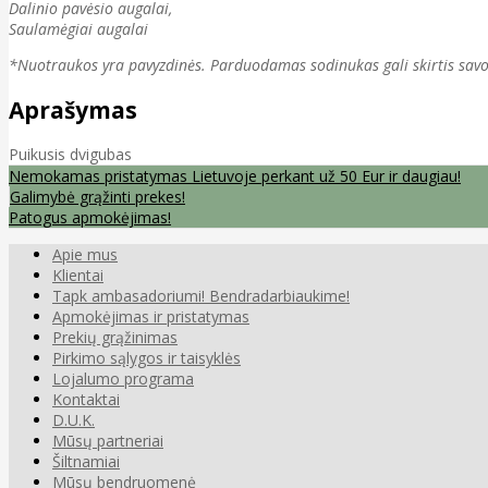
Dalinio pavėsio augalai,
Saulamėgiai augalai
*Nuotraukos yra pavyzdinės. Parduodamas sodinukas gali skirtis savo
Aprašymas
Puikusis dvigubas
Nemokamas pristatymas Lietuvoje perkant už 50 Eur ir daugiau!
Galimybė grąžinti prekes!
Patogus apmokėjimas!
Apie mus
Klientai
Tapk ambasadoriumi! Bendradarbiaukime!
Apmokėjimas ir pristatymas
Prekių grąžinimas
Pirkimo sąlygos ir taisyklės
Lojalumo programa
Kontaktai
D.U.K.
Mūsų partneriai
Šiltnamiai
Mūsų bendruomenė