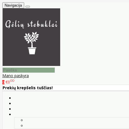
Navigacija
Mano paskyra
00
€0
0
Prekių krepšelis tuščias!