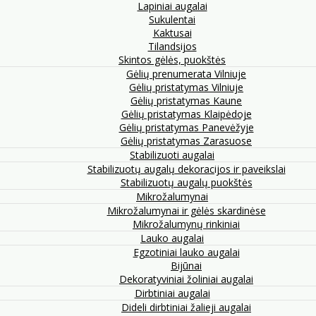
Lapiniai augalai
Sukulentai
Kaktusai
Tilandsijos
Skintos gėlės, puokštės
Gėlių prenumerata Vilniuje
Gėlių pristatymas Vilniuje
Gėlių pristatymas Kaune
Gėlių pristatymas Klaipėdoje
Gėlių pristatymas Panevėžyje
Gėlių pristatymas Zarasuose
Stabilizuoti augalai
Stabilizuotų augalų dekoracijos ir paveikslai
Stabilizuotų augalų puokštės
Mikrožalumynai
Mikrožalumynai ir gėlės skardinėse
Mikrožalumynų rinkiniai
Lauko augalai
Egzotiniai lauko augalai
Bijūnai
Dekoratyviniai žoliniai augalai
Dirbtiniai augalai
Dideli dirbtiniai žalieji augalai