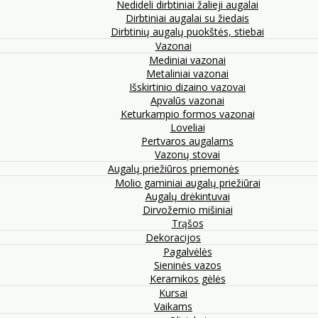
Nedideli dirbtiniai žalieji augalai
Dirbtiniai augalai su žiedais
Dirbtinių augalų puokštės, stiebai
Vazonai
Mediniai vazonai
Metaliniai vazonai
Išskirtinio dizaino vazovai
Apvalūs vazonai
Keturkampio formos vazonai
Loveliai
Pertvaros augalams
Vazonų stovai
Augalų priežiūros priemonės
Molio gaminiai augalų priežiūrai
Augalų drėkintuvai
Dirvožemio mišiniai
Trąšos
Dekoracijos
Pagalvėlės
Sieninės vazos
Keramikos gėlės
Kursai
Vaikams