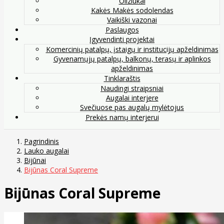
Oliziukai
Kakės Makės sodolendas
Vaikiški vazonai
Paslaugos
Įgyvendinti projektai
Komercinių patalpų, įstaigų ir institucijų apželdinimas
Gyvenamųjų patalpų, balkonų, terasų ir aplinkos
apželdinimas
Tinklaraštis
Naudingi straipsniai
Augalai interjere
Svečiuose pas augalų mylėtojus
Prekės namų interjerui
Pagrindinis
Lauko augalai
Bijūnai
Bijūnas Coral Supreme
Bijūnas Coral Supreme