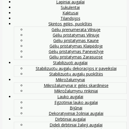
Lapiniai augalai
Sukulentai
Kaktusai
Tilandsijos
Skintos gėlės, puokštės
Gėlių prenumerata Vilniuje
Gėlių pristatymas Vilniuje
Gėlių pristatymas Kaune
Gėlių pristatymas Klaipėdoje
Gėlių pristatymas Panevėžyje
Gėlių pristatymas Zarasuose
Stabilizuoti augalai
Stabilizuotų augalų dekoracijos ir paveikslai
Stabilizuotų augalų puokštės
Mikrožalumynai
Mikrožalumynai ir gėlės skardinėse
Mikrožalumynų rinkiniai
Lauko augalai
Egzotiniai lauko augalai
Bijūnai
Dekoratyviniai žoliniai augalai
Dirbtiniai augalai
Dideli dirbtiniai žalieji augalai