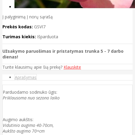
Į palyginimą
Į norų sąrašą
Prekės kodas:
GSVI7
Turimas kiekis:
Išparduota
Užsakymo paruošimas ir pristatymas trunka 5 - 7 darbo
dienas!
Turite klausimų apie šią prekę?
Klauskite
Aprašymas
Parduodamo sodinuko ūgis:
Priklausoma nuo sezono laiko
Augimo aukštis:
Vidutinio augimo 40-70cm,
Aukšto augimo 70+cm