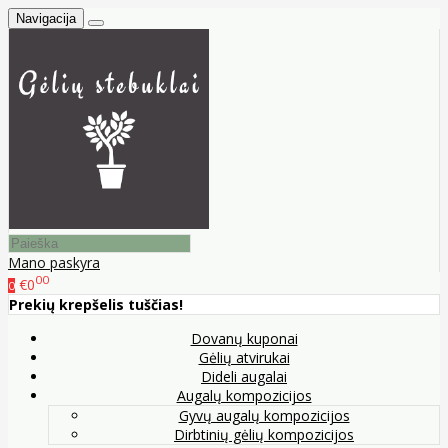
Navigacija
Mano paskyra
00
€0
0
Prekių krepšelis tuščias!
Dovanų kuponai
Gėlių atvirukai
Dideli augalai
Augalų kompozicijos
Gyvų augalų kompozicijos
Dirbtinių gėlių kompozicijos