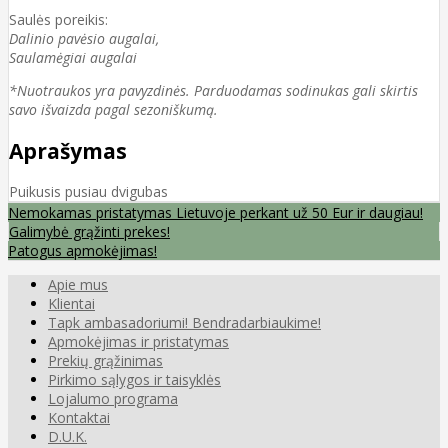
Saulės poreikis:
Dalinio pavėsio augalai,
Saulamėgiai augalai
*Nuotraukos yra pavyzdinės. Parduodamas sodinukas gali skirtis
savo išvaizda pagal sezoniškumą.
Aprašymas
Puikusis pusiau dvigubas
Nemokamas pristatymas Lietuvoje perkant už 50 Eur ir daugiau!
Galimybė grąžinti prekes!
Patogus apmokėjimas!
Apie mus
Klientai
Tapk ambasadoriumi! Bendradarbiaukime!
Apmokėjimas ir pristatymas
Prekių grąžinimas
Pirkimo sąlygos ir taisyklės
Lojalumo programa
Kontaktai
D.U.K.