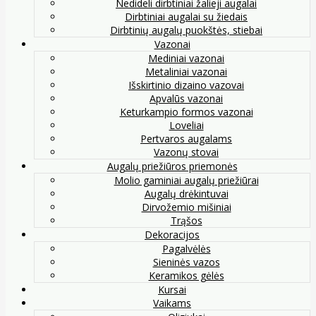
Nedideli dirbtiniai žalieji augalai
Dirbtiniai augalai su žiedais
Dirbtinių augalų puokštės, stiebai
Vazonai
Mediniai vazonai
Metaliniai vazonai
Išskirtinio dizaino vazovai
Apvalūs vazonai
Keturkampio formos vazonai
Loveliai
Pertvaros augalams
Vazonų stovai
Augalų priežiūros priemonės
Molio gaminiai augalų priežiūrai
Augalų drėkintuvai
Dirvožemio mišiniai
Trąšos
Dekoracijos
Pagalvėlės
Sieninės vazos
Keramikos gėlės
Kursai
Vaikams