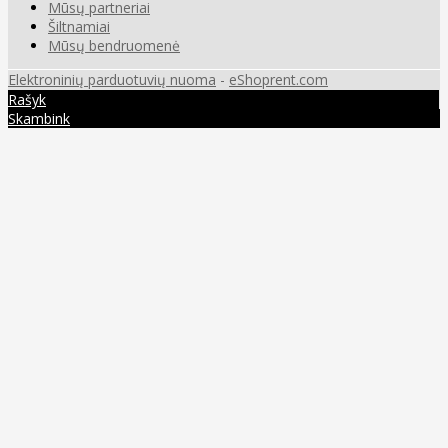
Mūsų partneriai
Šiltnamiai
Mūsų bendruomenė
Elektroninių parduotuvių nuoma
-
eShoprent.com
Rašyk
Skambink