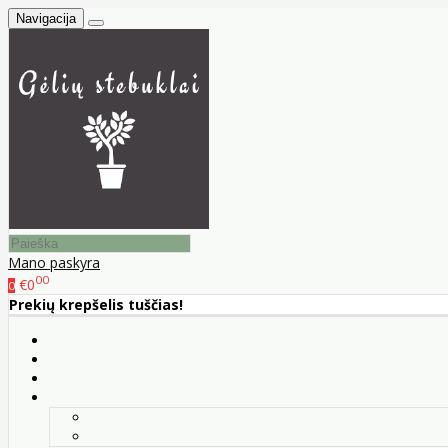
Navigacija
Mano paskyra
00
€0
0
Prekių krepšelis tuščias!