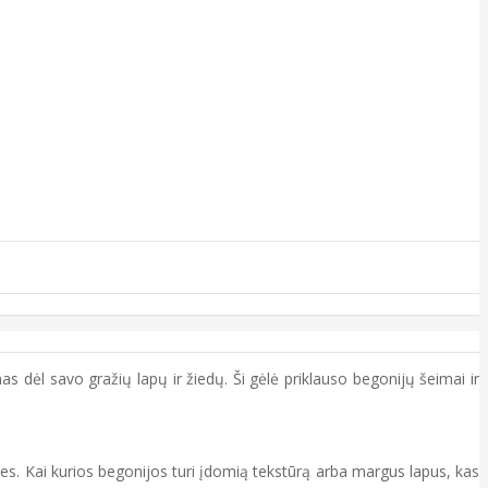
s dėl savo gražių lapų ir žiedų. Ši gėlė priklauso begonijų šeimai ir
 rūšies. Kai kurios begonijos turi įdomią tekstūrą arba margus lapus, kas