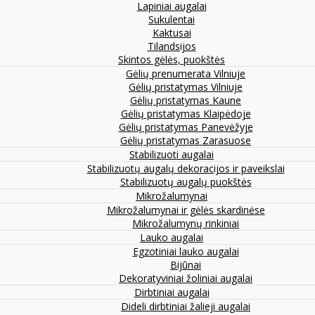
Lapiniai augalai
Sukulentai
Kaktusai
Tilandsijos
Skintos gėlės, puokštės
Gėlių prenumerata Vilniuje
Gėlių pristatymas Vilniuje
Gėlių pristatymas Kaune
Gėlių pristatymas Klaipėdoje
Gėlių pristatymas Panevėžyje
Gėlių pristatymas Zarasuose
Stabilizuoti augalai
Stabilizuotų augalų dekoracijos ir paveikslai
Stabilizuotų augalų puokštės
Mikrožalumynai
Mikrožalumynai ir gėlės skardinėse
Mikrožalumynų rinkiniai
Lauko augalai
Egzotiniai lauko augalai
Bijūnai
Dekoratyviniai žoliniai augalai
Dirbtiniai augalai
Dideli dirbtiniai žalieji augalai