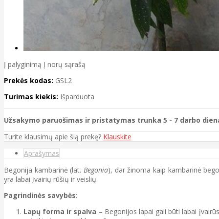
Į palyginimą
Į norų sąrašą
Prekės kodas:
GSL2
Turimas kiekis:
Išparduota
Užsakymo paruošimas ir pristatymas trunka 5 - 7 darbo dien
Turite klausimų apie šią prekę?
Klauskite
Aprašymas
Begonija kambarinė (lat.
Begonia
), dar žinoma kaip kambarinė begoni
yra labai įvairių rūšių ir veislių.
Pagrindinės savybės
:
Lapų forma ir spalva
– Begonijos lapai gali būti labai įvairūs