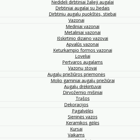
Nedideli dirbtiniai žalieji augalai
Dirbtiniai augalai su žiedais
Dirbtinių augalų puokštės, stiebai
Vazonai
Mediniai vazonai
Metaliniai vazonai
Išskirtinio dizaino vazovai
Apvalūs vazonai
Keturkampio formos vazonai
Loveliai
Pertvaros augalams
Vazonų stovai
Augalų priežiūros priemonės
Molio gaminiai augalų priežiūrai
Augalų drėkintuvai
Dirvožemio mišiniai
Trąšos
Dekoracijos
Pagalvėlės
Sieninės vazos
Keramikos gėlės
Kursai
Vaikams