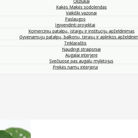
Oliziukai
Kakės Makės sodolendas
Vaikiški vazonai
Paslaugos
Įgyvendinti projektai
Komercinių patalpų, įstaigų ir institucijų apželdinimas
Gyvenamųjų patalpų, balkonų, terasų ir aplinkos apželdini
Tinklaraštis
Naudingi straipsniai
Augalai interjere
Svečiuose pas augalų mylėtojus
Prekės namų interjerui