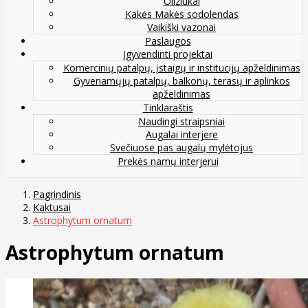
Oliziukai
Kakės Makės sodolendas
Vaikiški vazonai
Paslaugos
Įgyvendinti projektai
Komercinių patalpų, įstaigų ir institucijų apželdinimas
Gyvenamųjų patalpų, balkonų, terasų ir aplinkos
apželdinimas
Tinklaraštis
Naudingi straipsniai
Augalai interjere
Svečiuose pas augalų mylėtojus
Prekės namų interjerui
Pagrindinis
Kaktusai
Astrophytum ornatum
Astrophytum ornatum