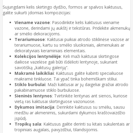
Sujungdami kelis skirtingo dydžio, formos ar spalvos kaktusus,
galite sukurti įdomias kompozicijas:
Viename vazone
: Pasodinkite kelis kaktusus viename
vazone, derindami jų aukštį ir tekstūras. Pridėkite akmenukų
ar smėlio dekoracijoms.
Terariumuose
: Kaktusai puikiai atrodo stiklinėse vazose ar
terariumuose, kartu su smėlio sluoksniais, akmenukais ar
dekoratyviais keraminiais elementais.
Kolekcijos lentynėlėje
: Keli maži kaktusai skirtingose
dailiose vazelėse gali būti išdėlioti lentynoje, sukuriant
savotišką „kaktusų galeriją“.
Makramė laikikliai
: Kaktusus galite kabinti specialiuose
makramė tinkluose. Tai ypač tinka bohemiškam stiliui.
Stiklo burbulai
: Maži kaktusai ar jų daigeliai gražiai atrodo
pakabinamuose stiklo burbuluose.
Sieninės lentynos
: Tvirtinkite lentynas ant sienos, kuriose
vietą ras kaktusai skirtinguose vazonuose.
Dykumos imitacija
: Derinkite kaktusus su smėliu, sausu
medžiu ar akmenimis, sukurdami dykumos kraštovaizdžio
įspūdį.
Tropikų sala
: Kaktusus galite derinti su kitais sukulentais ar
tropiniais augalais, pavyzdžiui, tilandsijomis.