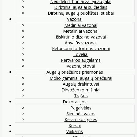
Nedideli dirbtiniai žalieji augalai
Dirbtiniai augalai su žiedais
Dirbtinių augalų puokštės, stiebai
Vazonai
Mediniai vazonai
Metaliniai vazonai
Išskirtinio dizaino vazovai
Apvalūs vazonai
Keturkampio formos vazonai
Loveliai
Pertvaros augalams
Vazonų stovai
Augalų priežiūros priemonės
Molio gaminiai augalų priežiūrai
Augalų drėkintuvai
Dirvožemio mišiniai
Trąšos
Dekoracijos
Pagalvėlės
Sieninės vazos
Keramikos gėlės
Kursai
Vaikams