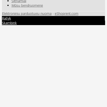
Šiltnamiai
Mūsų bendruomenė
Elektroninių parduotuvių nuoma
-
eShoprent.com
Rašyk
Skambink