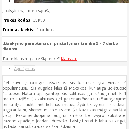
Į palyginimą
Į norų sąrašą
Prekės kodas:
GSK90
Turimas kiekis:
Išparduota
Užsakymo paruošimas ir pristatymas trunka 5 - 7 darbo
dienas!
Turite klausimų apie šią prekę?
Klauskite
Aprašymas
Dėl savo įspūdingos išvaizdos šis kaktusas yra vienas iš
populiariausių. Šis augalas kilęs iš Meksikos, kur auga uolėtuose
šlaituose. Natūralioje gamtoje šis kaktusas gali užaugti net iki 1
metro aukščio. Šis kaktusas žydi geltonais žiedais, tačiau žydėjimo
tenka ilgai laukti, net kelerius metus. Žydi tik vyresni ir didesni
augalai, kurių skersmuo apie 15 cm. Šis kaktusas mėgsta saulėtą
vietą. Rekomenduojama auginti smėlio bei žvyro substrate,
vazono apačioje įdedant drenažo. Laistyti retai ir labai saikingai,
tik tada, kai substratas visiškai išdžiūna.