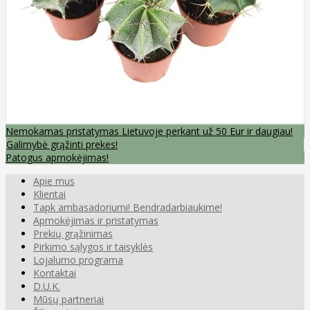
Nemokamas pristatymas Lietuvoje perkant už 50 Eur ir daugiau!
Galimybė grąžinti prekes!
Patogus apmokėjimas!
Apie mus
Klientai
Tapk ambasadoriumi! Bendradarbiaukime!
Apmokėjimas ir pristatymas
Prekių grąžinimas
Pirkimo sąlygos ir taisyklės
Lojalumo programa
Kontaktai
D.U.K.
Mūsų partneriai