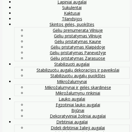
Lapiniai augalai
Sukulentai
Kaktusai
Tilandsijos
Skintos gėlės, puokštės
Gėlių prenumerata Vilniuje
Gėlių pristatymas Vilniuje
Gėlių pristatymas Kaune
Gėlių pristatymas Klaipėdoje
Gėlių pristatymas Panevėžyje
Gėlių pristatymas Zarasuose
Stabilizuoti augalai
Stabilizuotų augalų dekoracijos ir paveikslai
Stabilizuotų augalų puokštės
Mikrožalumynai
Mikrožalumynai ir gėlės skardinėse
Mikrožalumynų rinkiniai
Lauko augalai
Egzotiniai lauko augalai
Bijūnai
Dekoratyviniai žoliniai augalai
Dirbtiniai augalai
Dideli dirbtiniai žalieji augalai