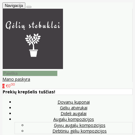
Navigacija
Mano paskyra
00
€0
0
Prekių krepšelis tuščias!
Dovanų kuponai
Gėlių atvirukai
Dideli augalai
Augalų kompozicijos
Gyvų augalų kompozicijos
Dirbtinių gėlių kompozicijos