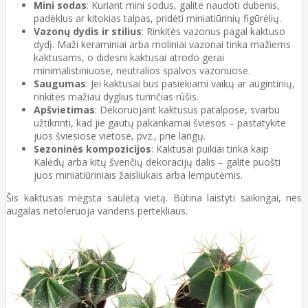
Mini sodas
: Kuriant mini sodus, galite naudoti dubenis,
padėklus ar kitokias talpas, pridėti miniatiūrinių figūrėlių.
Vazonų dydis ir stilius
: Rinkitės vazonus pagal kaktuso
dydį. Maži keraminiai arba moliniai vazonai tinka mažiems
kaktusams, o didesni kaktusai atrodo gerai
minimalistiniuose, neutralios spalvos vazonuose.
Saugumas
: Jei kaktusai bus pasiekiami vaikų ar augintinių,
rinkitės mažiau dyglius turinčias rūšis.
Apšvietimas
: Dekoruojant kaktusus patalpose, svarbu
užtikrinti, kad jie gautų pakankamai šviesos – pastatykite
juos šviesiose vietose, pvz., prie langų.
Sezoninės kompozicijos
: Kaktusai puikiai tinka kaip
Kalėdų arba kitų švenčių dekoracijų dalis – galite puošti
juos miniatiūriniais žaisliukais arba lemputėmis.
Šis kaktusas mėgsta saulėtą vietą. Būtina laistyti saikingai, nes
augalas netoleruoja vandens pertekliaus.