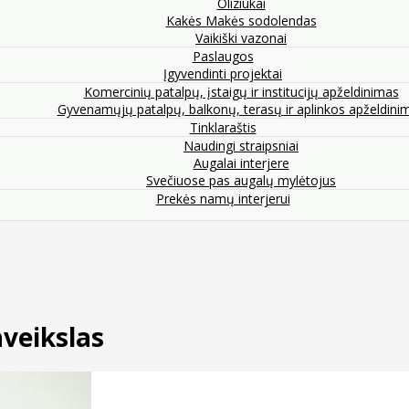
Oliziukai
Kakės Makės sodolendas
Vaikiški vazonai
Paslaugos
Įgyvendinti projektai
Komercinių patalpų, įstaigų ir institucijų apželdinimas
Gyvenamųjų patalpų, balkonų, terasų ir aplinkos apželdini
Tinklaraštis
Naudingi straipsniai
Augalai interjere
Svečiuose pas augalų mylėtojus
Prekės namų interjerui
veikslas