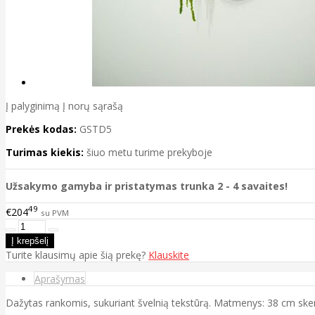
Į palyginimą
Į norų sąrašą
Prekės kodas:
GSTD5
Turimas kiekis:
šiuo metu turime prekyboje
Užsakymo gamyba ir pristatymas trunka 2 - 4 savaites!
49
€204
su PVM
Turite klausimų apie šią prekę?
Klauskite
Aprašymas
Dažytas rankomis, sukuriant švelnią tekstūrą. Matmenys: 38 cm sk