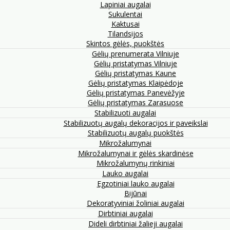
Lapiniai augalai
Sukulentai
Kaktusai
Tilandsijos
Skintos gėlės, puokštės
Gėlių prenumerata Vilniuje
Gėlių pristatymas Vilniuje
Gėlių pristatymas Kaune
Gėlių pristatymas Klaipėdoje
Gėlių pristatymas Panevėžyje
Gėlių pristatymas Zarasuose
Stabilizuoti augalai
Stabilizuotų augalų dekoracijos ir paveikslai
Stabilizuotų augalų puokštės
Mikrožalumynai
Mikrožalumynai ir gėlės skardinėse
Mikrožalumynų rinkiniai
Lauko augalai
Egzotiniai lauko augalai
Bijūnai
Dekoratyviniai žoliniai augalai
Dirbtiniai augalai
Dideli dirbtiniai žalieji augalai