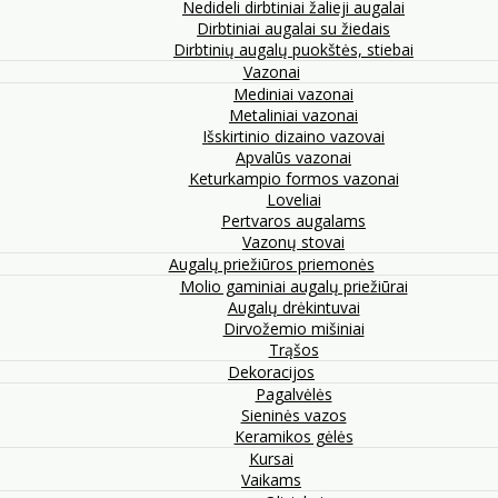
Nedideli dirbtiniai žalieji augalai
Dirbtiniai augalai su žiedais
Dirbtinių augalų puokštės, stiebai
Vazonai
Mediniai vazonai
Metaliniai vazonai
Išskirtinio dizaino vazovai
Apvalūs vazonai
Keturkampio formos vazonai
Loveliai
Pertvaros augalams
Vazonų stovai
Augalų priežiūros priemonės
Molio gaminiai augalų priežiūrai
Augalų drėkintuvai
Dirvožemio mišiniai
Trąšos
Dekoracijos
Pagalvėlės
Sieninės vazos
Keramikos gėlės
Kursai
Vaikams