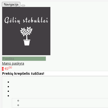
Navigacija
Mano paskyra
00
€0
0
Prekių krepšelis tuščias!