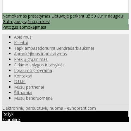
Nemokamas pristatymas Lietuvoje perkant už 50 Eur ir daugiau!
Galimybė grąžinti prekes!
Patogus apmokėjimas!
Apie mus
Klientai
Tapk ambasadoriumi! Bendradarbiaukime!
Apmokėjimas ir pristatymas
Prekių grąžinimas
Pirkimo sąlygos ir taisyklės
Lojalumo programa
Kontaktai
D.U.K.
Mūsų partneriai
Šiltnamiai
Mūsų bendruomenė
Elektroninių parduotuvių nuoma
-
eShoprent.com
Rašyk
Skambink