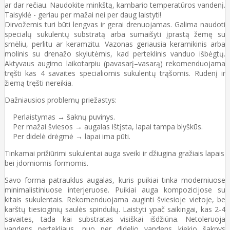
ar dar rečiau. Naudokite minkštą, kambario temperatūros vandenį.
Taisyklė - geriau per mažai nei per daug laistyti!
Dirvožemis turi būti lengvas ir gerai drenuojamas. Galima naudoti
specialų sukulentų substratą arba sumaišyti įprastą žemę su
smėliu, perlitu ar keramzitu. Vazonas geriausia keramikinis arba
molinis su drenažo skylutėmis, kad perteklinis vanduo išbėgtų.
Aktyvaus augimo laikotarpiu (pavasarį–vasarą) rekomenduojama
tręšti kas 4 savaites specialiomis sukulentų trąšomis. Rudenį ir
žiemą tręšti nereikia.
Dažniausios problemų priežastys:
Perlaistymas → šaknų puvinys.
Per mažai šviesos → augalas ištįsta, lapai tampa blyškūs.
Per didelė drėgmė → lapai ima pūti.
Tinkamai prižiūrimi sukulentai auga sveiki ir džiugina gražiais lapais
bei įdomiomis formomis.
Savo forma patrauklus augalas, kuris puikiai tinka moderniuose
minimalistiniuose interjeruose. Puikiai auga kompozicijose su
kitais sukulentais. Rekomenduojama auginti šviesioje vietoje, be
karštų tiesioginių saulės spindulių. Laistyti ypač saikingai, kas 2-4
savaites, tada kai substratas visiškai išdžiūna. Netoleruoja
vandens pertekliaus, nuo per didelio vandens kiekio šaknys