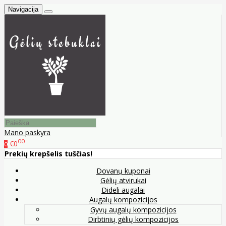
Navigacija
Mano paskyra
00
€0
0
Prekių krepšelis tuščias!
Dovanų kuponai
Gėlių atvirukai
Dideli augalai
Augalų kompozicijos
Gyvų augalų kompozicijos
Dirbtinių gėlių kompozicijos