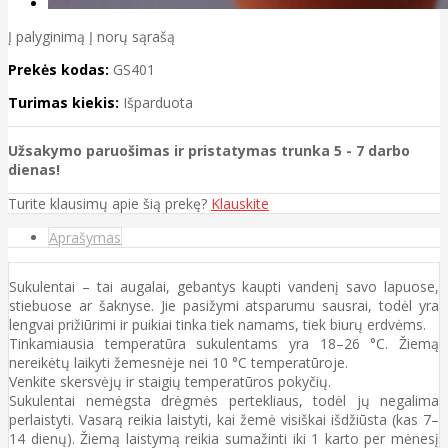
Į palyginimą
Į norų sąrašą
Prekės kodas:
GS401
Turimas kiekis:
Išparduota
Užsakymo paruošimas ir pristatymas trunka 5 - 7 darbo
dienas!
Turite klausimų apie šią prekę?
Klauskite
Aprašymas
Sukulentai – tai augalai, gebantys kaupti vandenį savo lapuose,
stiebuose ar šaknyse. Jie pasižymi atsparumu sausrai, todėl yra
lengvai prižiūrimi ir puikiai tinka tiek namams, tiek biurų erdvėms.
Tinkamiausia temperatūra sukulentams yra 18–26 °C. Žiemą
nereikėtų laikyti žemesnėje nei 10 °C temperatūroje.
Venkite skersvėjų ir staigių temperatūros pokyčių.
Sukulentai nemėgsta drėgmės pertekliaus, todėl jų negalima
perlaistyti. Vasarą reikia laistyti, kai žemė visiškai išdžiūsta (kas 7–
14 dienų). Žiemą laistymą reikia sumažinti iki 1 karto per mėnesį