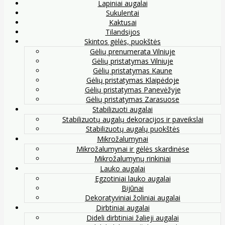
Lapiniai augalai
Sukulentai
Kaktusai
Tilandsijos
Skintos gėlės, puokštės
Gėlių prenumerata Vilniuje
Gėlių pristatymas Vilniuje
Gėlių pristatymas Kaune
Gėlių pristatymas Klaipėdoje
Gėlių pristatymas Panevėžyje
Gėlių pristatymas Zarasuose
Stabilizuoti augalai
Stabilizuotų augalų dekoracijos ir paveikslai
Stabilizuotų augalų puokštės
Mikrožalumynai
Mikrožalumynai ir gėlės skardinėse
Mikrožalumynų rinkiniai
Lauko augalai
Egzotiniai lauko augalai
Bijūnai
Dekoratyviniai žoliniai augalai
Dirbtiniai augalai
Dideli dirbtiniai žalieji augalai