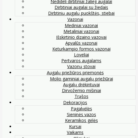
Nedideli dirbtiniai žalieji augalai
Dirbtiniai augalai su žiedais
Dirbtinių augalų puokštės, stiebai
Vazonai
Mediniai vazonai
Metaliniai vazonai
Išskirtinio dizaino vazovai
Apvalūs vazonai
Keturkampio formos vazonai
Loveliai
Pertvaros augalams
Vazonų stovai
Augalų priežiūros priemonės
Molio gaminiai augalų priežiūrai
Augalų drėkintuvai
Dirvožemio mišiniai
Trąšos
Dekoracijos
Pagalvėlės
Sieninės vazos
Keramikos gėlės
Kursai
Vaikams