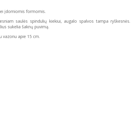
s bei įdomiomis formomis.
esniam saulės spindulių kiekiui, augalo spalvos tampa ryškesnės. 
lius sukelia šaknų puvimą.
u vazonu apie 15 cm.