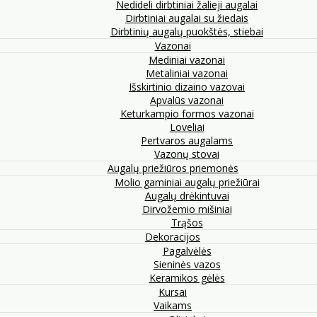
Nedideli dirbtiniai žalieji augalai
Dirbtiniai augalai su žiedais
Dirbtinių augalų puokštės, stiebai
Vazonai
Mediniai vazonai
Metaliniai vazonai
Išskirtinio dizaino vazovai
Apvalūs vazonai
Keturkampio formos vazonai
Loveliai
Pertvaros augalams
Vazonų stovai
Augalų priežiūros priemonės
Molio gaminiai augalų priežiūrai
Augalų drėkintuvai
Dirvožemio mišiniai
Trąšos
Dekoracijos
Pagalvėlės
Sieninės vazos
Keramikos gėlės
Kursai
Vaikams