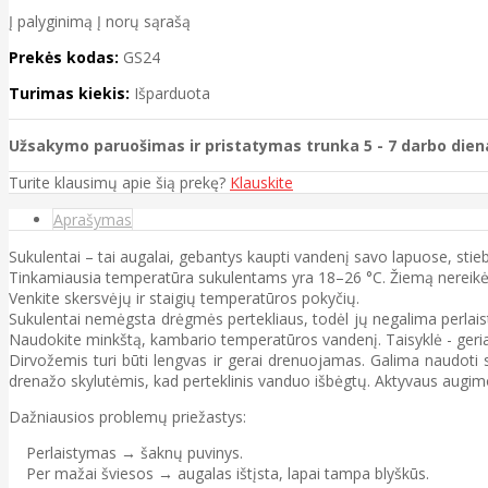
Į palyginimą
Į norų sąrašą
Prekės kodas:
GS24
Turimas kiekis:
Išparduota
Užsakymo paruošimas ir pristatymas trunka 5 - 7 darbo dien
Turite klausimų apie šią prekę?
Klauskite
Aprašymas
Sukulentai – tai augalai, gebantys kaupti vandenį savo lapuose, stieb
Tinkamiausia temperatūra sukulentams yra 18–26 °C. Žiemą nereikėt
Venkite skersvėjų ir staigių temperatūros pokyčių.
Sukulentai nemėgsta drėgmės pertekliaus, todėl jų negalima perlaistyt
Naudokite minkštą, kambario temperatūros vandenį. Taisyklė - geriau
Dirvožemis turi būti lengvas ir gerai drenuojamas. Galima naudoti 
drenažo skylutėmis, kad perteklinis vanduo išbėgtų. Aktyvaus augimo
Dažniausios problemų priežastys:
Perlaistymas → šaknų puvinys.
Per mažai šviesos → augalas ištįsta, lapai tampa blyškūs.