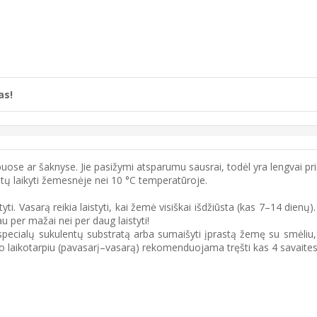
as!
uose ar šaknyse. Jie pasižymi atsparumu sausrai, todėl yra lengvai priž
ų laikyti žemesnėje nei 10 °C temperatūroje.
i. Vasarą reikia laistyti, kai žemė visiškai išdžiūsta (kas 7–14 dienų).
 per mažai nei per daug laistyti!
specialų sukulentų substratą arba sumaišyti įprastą žemę su smėliu, 
 laikotarpiu (pavasarį–vasarą) rekomenduojama tręšti kas 4 savaites s