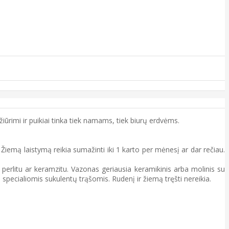
iūrimi ir puikiai tinka tiek namams, tiek biurų erdvėms.
 Žiemą laistymą reikia sumažinti iki 1 karto per mėnesį ar dar rečiau.
perlitu ar keramzitu. Vazonas geriausia keramikinis arba molinis su
pecialiomis sukulentų trąšomis. Rudenį ir žiemą tręšti nereikia.