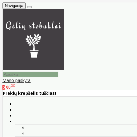
Navigacija
Mano paskyra
00
€0
0
Prekių krepšelis tuščias!