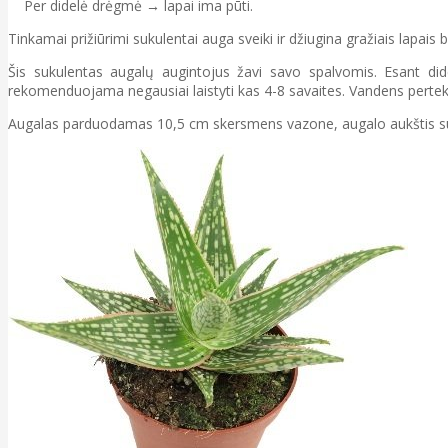
Per didelė drėgmė → lapai ima pūti.
Tinkamai prižiūrimi sukulentai auga sveiki ir džiugina gražiais lapai
Šis sukulentas augalų augintojus žavi savo spalvomis. Esant did
rekomenduojama negausiai laistyti kas 4-8 savaites. Vandens pertek
Augalas parduodamas 10,5 cm skersmens vazone, augalo aukštis s