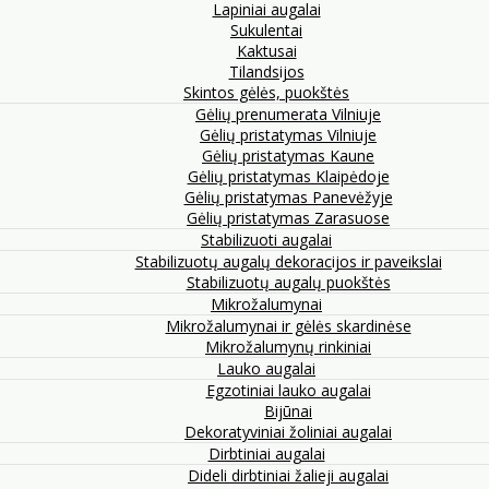
Lapiniai augalai
Sukulentai
Kaktusai
Tilandsijos
Skintos gėlės, puokštės
Gėlių prenumerata Vilniuje
Gėlių pristatymas Vilniuje
Gėlių pristatymas Kaune
Gėlių pristatymas Klaipėdoje
Gėlių pristatymas Panevėžyje
Gėlių pristatymas Zarasuose
Stabilizuoti augalai
Stabilizuotų augalų dekoracijos ir paveikslai
Stabilizuotų augalų puokštės
Mikrožalumynai
Mikrožalumynai ir gėlės skardinėse
Mikrožalumynų rinkiniai
Lauko augalai
Egzotiniai lauko augalai
Bijūnai
Dekoratyviniai žoliniai augalai
Dirbtiniai augalai
Dideli dirbtiniai žalieji augalai