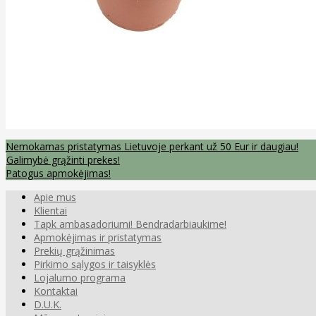
Nemokamas pristatymas Lietuvoje perkant už 50 Eur ir daugiau!
Galimybė grąžinti prekes!
Patogus apmokėjimas!
Apie mus
Klientai
Tapk ambasadoriumi! Bendradarbiaukime!
Apmokėjimas ir pristatymas
Prekių grąžinimas
Pirkimo sąlygos ir taisyklės
Lojalumo programa
Kontaktai
D.U.K.