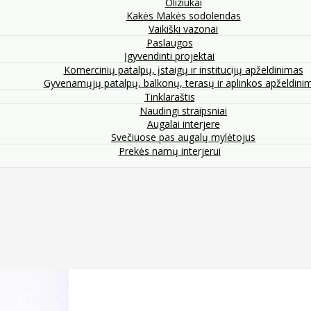
Oliziukai
Kakės Makės sodolendas
Vaikiški vazonai
Paslaugos
Įgyvendinti projektai
Komercinių patalpų, įstaigų ir institucijų apželdinimas
Gyvenamųjų patalpų, balkonų, terasų ir aplinkos apželdini
Tinklaraštis
Naudingi straipsniai
Augalai interjere
Svečiuose pas augalų mylėtojus
Prekės namų interjerui