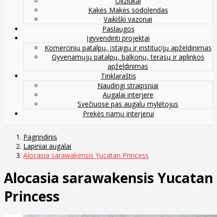
Oliziukai
Kakės Makės sodolendas
Vaikiški vazonai
Paslaugos
Įgyvendinti projektai
Komercinių patalpų, įstaigų ir institucijų apželdinimas
Gyvenamųjų patalpų, balkonų, terasų ir aplinkos
apželdinimas
Tinklaraštis
Naudingi straipsniai
Augalai interjere
Svečiuose pas augalų mylėtojus
Prekės namų interjerui
Pagrindinis
Lapiniai augalai
Alocasia sarawakensis Yucatan Princess
Alocasia sarawakensis Yucatan
Princess