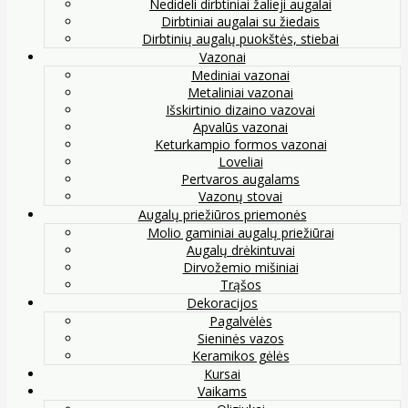
Nedideli dirbtiniai žalieji augalai
Dirbtiniai augalai su žiedais
Dirbtinių augalų puokštės, stiebai
Vazonai
Mediniai vazonai
Metaliniai vazonai
Išskirtinio dizaino vazovai
Apvalūs vazonai
Keturkampio formos vazonai
Loveliai
Pertvaros augalams
Vazonų stovai
Augalų priežiūros priemonės
Molio gaminiai augalų priežiūrai
Augalų drėkintuvai
Dirvožemio mišiniai
Trąšos
Dekoracijos
Pagalvėlės
Sieninės vazos
Keramikos gėlės
Kursai
Vaikams