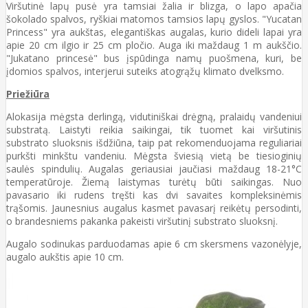
Viršutinė lapų pusė yra tamsiai žalia ir blizga, o lapo apačia
šokolado spalvos, ryškiai matomos tamsios lapų gyslos. "Yucatan
Princess" yra aukštas, elegantiškas augalas, kurio dideli lapai yra
apie 20 cm ilgio ir 25 cm pločio. Auga iki maždaug 1 m aukščio.
"Jukatano princesė" bus įspūdinga namų puošmena, kuri, be
įdomios spalvos, interjerui suteiks atogrąžų klimato dvelksmo.
Priežiūra
Alokasija mėgsta derlingą, vidutiniškai drėgną, pralaidų vandeniui
substratą. Laistyti reikia saikingai, tik tuomet kai viršutinis
substrato sluoksnis išdžiūna, taip pat rekomenduojama reguliariai
purkšti minkštu vandeniu. Mėgsta šviesią vietą be tiesioginių
saulės spindulių. Augalas geriausiai jaučiasi maždaug 18-21°C
temperatūroje. Žiemą laistymas turėtų būti saikingas. Nuo
pavasario iki rudens tręšti kas dvi savaites kompleksinėmis
trąšomis. Jaunesnius augalus kasmet pavasarį reikėtų persodinti,
o brandesniems pakanka pakeisti viršutinį substrato sluoksnį.
Augalo sodinukas parduodamas apie 6 cm skersmens vazonėlyje,
augalo aukštis apie 10 cm.