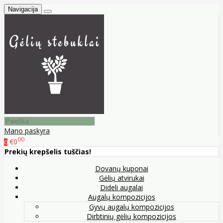
Navigacija
Mano paskyra
00
€0
0
Prekių krepšelis tuščias!
Dovanų kuponai
Gėlių atvirukai
Dideli augalai
Augalų kompozicijos
Gyvų augalų kompozicijos
Dirbtinių gėlių kompozicijos