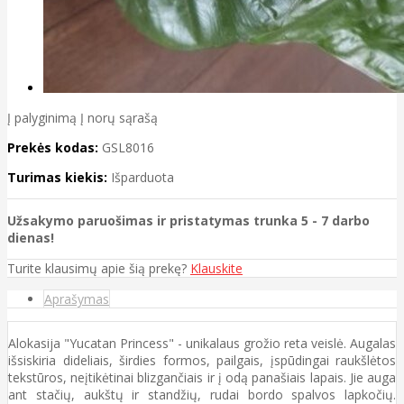
Į palyginimą
Į norų sąrašą
Prekės kodas:
GSL8016
Turimas kiekis:
Išparduota
Užsakymo paruošimas ir pristatymas trunka 5 - 7 darbo
dienas!
Turite klausimų apie šią prekę?
Klauskite
Aprašymas
Alokasija "Yucatan Princess" - unikalaus grožio reta veislė. Augalas
išsiskiria dideliais, širdies formos, pailgais, įspūdingai raukšlėtos
tekstūros, neįtikėtinai blizgančiais ir į odą panašiais lapais. Jie auga
ant stačių, aukštų ir standžių, rudai bordo spalvos lapkočių.