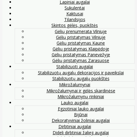
Lapiniai augalai
Sukulentai
Kaktusai
Tilandsijos
Skintos gėlės, puokštės
Gėlių prenumerata Vilniuje
Gėlių pristatymas Vilniuje
Gėlių pristatymas Kaune
Gėlių pristatymas Klaipėdoje
Gėlių pristatymas Panevėžyje
Gėlių pristatymas Zarasuose
Stabilizuoti augalai
Stabilizuotų augalų dekoracijos ir paveikslai
Stabilizuotų augalų puokštės
Mikrožalumynai
Mikrožalumynai ir gėlės skardinėse
Mikrožalumynų rinkiniai
Lauko augalai
Egzotiniai lauko augalai
Bijūnai
Dekoratyviniai žoliniai augalai
Dirbtiniai augalai
Dideli dirbtiniai žalieji augalai