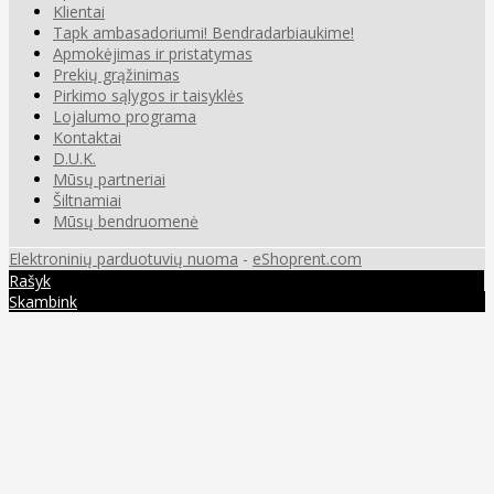
Klientai
Tapk ambasadoriumi! Bendradarbiaukime!
Apmokėjimas ir pristatymas
Prekių grąžinimas
Pirkimo sąlygos ir taisyklės
Lojalumo programa
Kontaktai
D.U.K.
Mūsų partneriai
Šiltnamiai
Mūsų bendruomenė
Elektroninių parduotuvių nuoma
-
eShoprent.com
Rašyk
Skambink