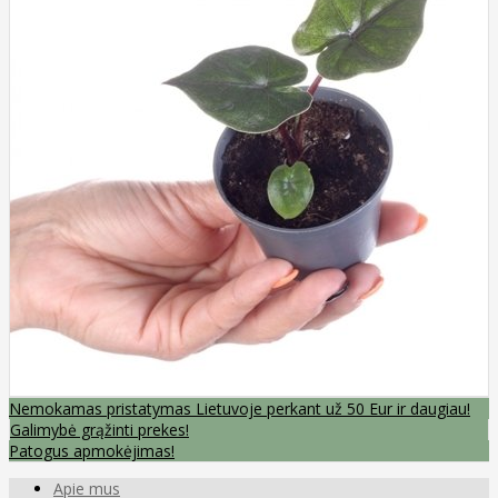
Nemokamas pristatymas Lietuvoje perkant už 50 Eur ir daugiau!
Galimybė grąžinti prekes!
Patogus apmokėjimas!
Apie mus