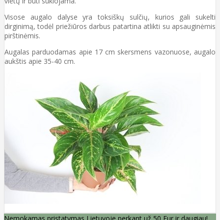
vietų ir būti sukiojama.
Visose augalo dalyse yra toksiškų sulčių, kurios gali sukelti
dirginimą, todėl priežiūros darbus patartina atlikti su apsauginėmis
pirštinėmis.
Augalas parduodamas apie 17 cm skersmens vazonuose, augalo
aukštis apie 35-40 cm.
Nemokamas pristatymas Lietuvoje perkant už 50 Eur ir daugiau!