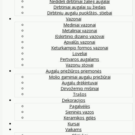
Nedideli dirbtiniai žalieji augalai
Dirbtiniai augalai su žiedais
Dirbtinių augalų puokštės, stiebai
Vazonai
Mediniai vazonai
Metaliniai vazonai
Išskirtinio dizaino vazovai
Apvalūs vazonai
Keturkampio formos vazonai
Loveliai
Pertvaros augalams
Vazonų stovai
Augalų priežiūros priemonės
Molio gaminiai augalų priežiūrai
Augalų drėkintuvai
Dirvožemio mišiniai
Trąšos
Dekoracijos
Pagalvėlės
Sieninės vazos
Keramikos gėlės
Kursai
Vaikams