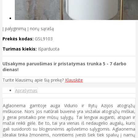
Į palyginimą
Į norų sąrašą
Prekės kodas:
GSL9103
Turimas kiekis:
Išparduota
Užsakymo paruošimas ir pristatymas trunka 5 - 7 darbo
dienas!
Turite klausimų apie šią prekę?
Klauskite
Aprašymas
Aglaonema gamtoje auga Vidurio ir Rytų Azijos atogrąžų
miškuose. Nors jos natūrali buveinė yra visžaliai atogrąžų miškai,
ji gerai prisitaiko prie mūsų sąlygų. Tai lengvai auganti, atspari ir
mažai reikli gėlė. Be to, tai yra vienas iš nedaugelio augalų, kuris
gali susidoroti su blogesnėmis apšvietimo sąlygomis. Aglaonema
idealiai tinka žmonėms, norintiems įvesti šiek tiek spalvų į namų