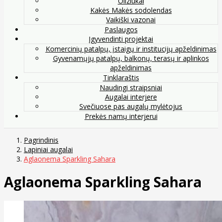
Oliziukai
Kakės Makės sodolendas
Vaikiški vazonai
Paslaugos
Įgyvendinti projektai
Komercinių patalpų, įstaigų ir institucijų apželdinimas
Gyvenamųjų patalpų, balkonų, terasų ir aplinkos
apželdinimas
Tinklaraštis
Naudingi straipsniai
Augalai interjere
Svečiuose pas augalų mylėtojus
Prekės namų interjerui
Pagrindinis
Lapiniai augalai
Aglaonema Sparkling Sahara
Aglaonema Sparkling Sahara