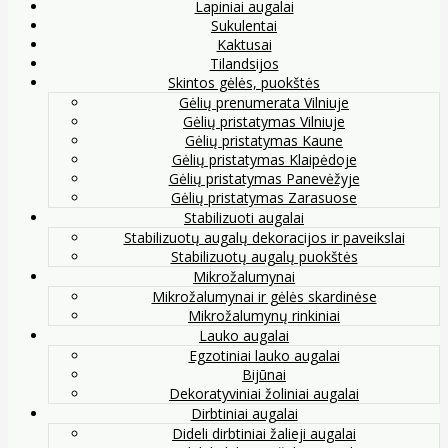
Lapiniai augalai
Sukulentai
Kaktusai
Tilandsijos
Skintos gėlės, puokštės
Gėlių prenumerata Vilniuje
Gėlių pristatymas Vilniuje
Gėlių pristatymas Kaune
Gėlių pristatymas Klaipėdoje
Gėlių pristatymas Panevėžyje
Gėlių pristatymas Zarasuose
Stabilizuoti augalai
Stabilizuotų augalų dekoracijos ir paveikslai
Stabilizuotų augalų puokštės
Mikrožalumynai
Mikrožalumynai ir gėlės skardinėse
Mikrožalumynų rinkiniai
Lauko augalai
Egzotiniai lauko augalai
Bijūnai
Dekoratyviniai žoliniai augalai
Dirbtiniai augalai
Dideli dirbtiniai žalieji augalai