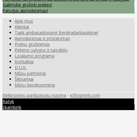
Galimybė grąžinti prekes!
Patogus apmokėjimas!
Apie mus
Klientai
Tapk ambasadoriumi! Bendradarbiaukime!
Apmokėjimas ir pristatymas
Prekių grąžinimas
Pirkimo sąlygos ir taisyklės
Lojalumo programa
Kontaktai
D.U.K.
Mūsų partneriai
Šiltnamiai
Mūsų bendruomenė
Elektroninių parduotuvių nuoma
-
eShoprent.com
Rašyk
Skambink