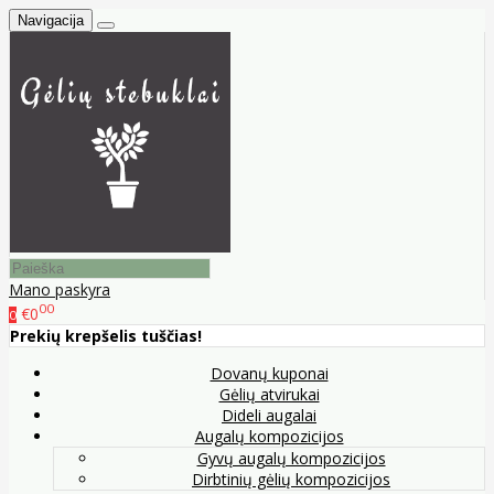
Navigacija
Mano paskyra
00
€0
0
Prekių krepšelis tuščias!
Dovanų kuponai
Gėlių atvirukai
Dideli augalai
Augalų kompozicijos
Gyvų augalų kompozicijos
Dirbtinių gėlių kompozicijos