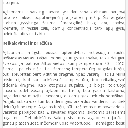
interjerą.
Aglaonema "Sparkling Sahara" yra dar viena stebinanti naujovė
tarp vis labiau populiarėjančių aglaonemų rūšių. Šis augalas
stebina gyvybinga žaluma. Smaragdinė, blizgi lapų spalva,
kreminių ir ryškiai žalių dėmių koncentracija tarp lapų gyslų
neleidžia atitraukti akių.
Reikalavimai ir priežiūra
Aglaonema mėgsta pusiau aptemdytas, netiesiogiai saulės
apšviestas vietas. Tačiau, norint gauti gražią spalvą, reikia daugiau
šviesos. Jai patinka šiltos vietos, kurių temperatūra 20 – 25°C,
žiemą ji pakels ir šiek tiek žemesnę temperatūrą. Augalas turėtų
būti aprūpintas bent vidutine drėgme, ypač vasarą. Tačiau reikia
prisiminti, kad kuo aukštesnė temperatūra, tuo reikalingesnė
didesnė drėgmė. Kaip atogrąžų augalas, jis blogai toleruoja
sausrą, todėl vasarą aglaonema turėtų būti gausiai laistoma,
pageidautina minkštu vandeniu, o žiemą šiek tiek ekonomiškiau.
Augalo substratas turi būti derlingas, pralaidus vandeniui, su šiek
tiek rūgštine terpe. Augalas turėtų būti tręšiamas nuo pavasario iki
vasaros pabaigos kas 2 savaites trąšomis, skirtomis žaliesiems
augalams. Dėl plokščios šaknų sistemos aglaonema jaučiasi
geriau platesniuose ir žemesniuose vazonuose. Ji nemėgsta keisti