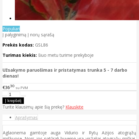
Populiari
Į palyginimą
Į norų sąrašą
Prekės kodas:
GSL86
Turimas kiekis:
šiuo metu turime prekyboje
Užsakymo paruošimas ir pristatymas trunka 5 - 7 darbo
dienas!
30
€36
su PVM
Turite klausimų apie šią prekę?
Klauskite
Aprašymas
Aglaonema gamtoje auga Vidurio ir Rytų Azijos atogrąžų
miškuose. Nors jos natūrali buveinė yra visžaliai atogrąžų miškai,