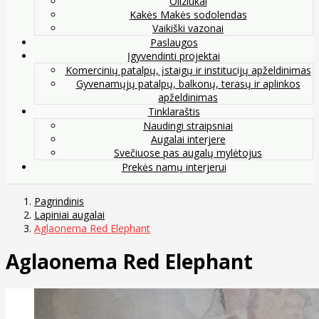
Oliziukai
Kakės Makės sodolendas
Vaikiški vazonai
Paslaugos
Įgyvendinti projektai
Komercinių patalpų, įstaigų ir institucijų apželdinimas
Gyvenamųjų patalpų, balkonų, terasų ir aplinkos
apželdinimas
Tinklaraštis
Naudingi straipsniai
Augalai interjere
Svečiuose pas augalų mylėtojus
Prekės namų interjerui
Pagrindinis
Lapiniai augalai
Aglaonema Red Elephant
Aglaonema Red Elephant