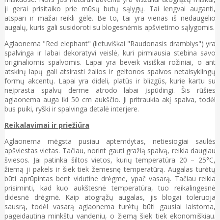
ji gerai prisitaiko prie mūsų butų sąlygų. Tai lengvai auganti,
atspari ir mažai reikli gėlė. Be to, tai yra vienas iš nedaugelio
augalų, kuris gali susidoroti su blogesnėmis apšvietimo sąlygomis.
Aglaonema "Red elephant" (lietuviškai "Raudonasis dramblys") yra
spalvinga ir labai dekoratyvi veislė, kuri pirmiausia stebina savo
originaliomis spalvomis. Lapai yra beveik visiškai rožiniai, o ant
atskirų lapų gali atsirasti žalios ir geltonos spalvos netaisyklingų
formų akcentų. Lapai yra dideli, platūs ir blizgūs, kurie kartu su
neįprasta spalvų derme atrodo labai įspūdingi. Šis rūšies
aglaonema auga iki 50 cm aukščio. Ji pritraukia akį spalva, todėl
bus puiki, ryški ir spalvinga detalė interjere.
Reikalavimai ir priežiūra
Aglaonema mėgsta pusiau aptemdytas, netiesiogiai saulės
apšviestas vietas. Tačiau, norint gauti gražią spalvą, reikia daugiau
šviesos. Jai patinka šiltos vietos, kurių temperatūra 20 – 25°C,
žiemą ji pakels ir šiek tiek žemesnę temperatūrą. Augalas turėtų
būti aprūpintas bent vidutine drėgme, ypač vasarą. Tačiau reikia
prisiminti, kad kuo aukštesnė temperatūra, tuo reikalingesnė
didesnė drėgmė. Kaip atogrąžų augalas, jis blogai toleruoja
sausrą, todėl vasarą aglaonema turėtų būti gausiai laistoma,
pageidautina minkštu vandeniu, o žiemą šiek tiek ekonomiškiau.