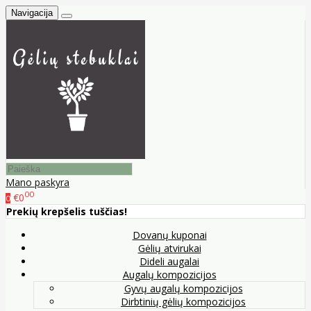
Navigacija
Mano paskyra
00
€0
0
Prekių krepšelis tuščias!
Dovanų kuponai
Gėlių atvirukai
Dideli augalai
Augalų kompozicijos
Gyvų augalų kompozicijos
Dirbtinių gėlių kompozicijos