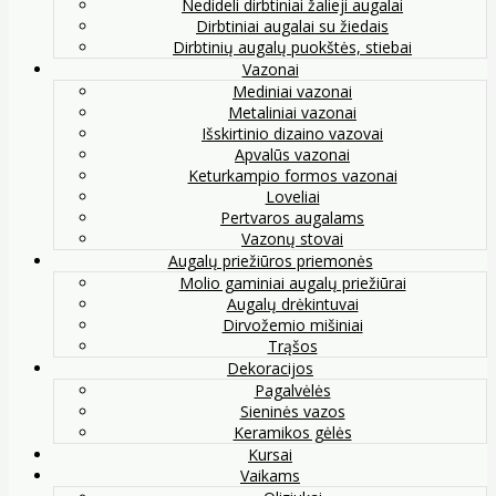
Nedideli dirbtiniai žalieji augalai
Dirbtiniai augalai su žiedais
Dirbtinių augalų puokštės, stiebai
Vazonai
Mediniai vazonai
Metaliniai vazonai
Išskirtinio dizaino vazovai
Apvalūs vazonai
Keturkampio formos vazonai
Loveliai
Pertvaros augalams
Vazonų stovai
Augalų priežiūros priemonės
Molio gaminiai augalų priežiūrai
Augalų drėkintuvai
Dirvožemio mišiniai
Trąšos
Dekoracijos
Pagalvėlės
Sieninės vazos
Keramikos gėlės
Kursai
Vaikams