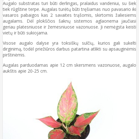
Augalo substratas turi būti derlingas, pralaidus vandeniui, su šiek
tiek rūgštine terpe. Augalas turėtų būti tręšiamas nuo pavasario iki
vasaros pabaigos kas 2 savaites trąšomis, skirtomis žaliesiems
augalams. Dėl plokščios šaknų sistemos aglaonema jaučiasi
geriau platesniuose ir žemesniuose vazonuose. Ji nemėgsta keisti
vietų ir būti sukiojama.
Visose augalo dalyse yra toksiškų sulčių, kurios gali sukelti
dirginimą, todėl priežiūros darbus patartina atlikti su apsauginėmis
pirštinėmis.
Augalas parduodamas apie 12 cm skersmens vazonuose, augalo
aukštis apie 20-25 cm.