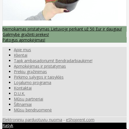
Nemokamas pristatymas Lietuvoje perkant už 50 Eur ir daugiau!
Galimybė grąžinti prekes!
Patogus apmokėjimas!
Apie mus
Klientai
Tapk ambasadoriumi! Bendradarbiaukime!
Apmokėjimas ir pristatymas
Prekių grąžinimas
Pirkimo sąlygos ir taisyklės
Lojalumo programa
Kontaktai
D.U.K.
Mūsų partneriai
Šiltnamiai
Mūsų bendruomenė
Elektroninių parduotuvių nuoma
-
eShoprent.com
Rašyk