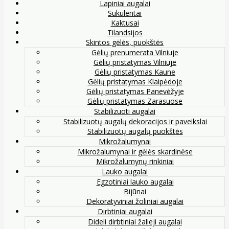
Lapiniai augalai
Sukulentai
Kaktusai
Tilandsijos
Skintos gėlės, puokštės
Gėlių prenumerata Vilniuje
Gėlių pristatymas Vilniuje
Gėlių pristatymas Kaune
Gėlių pristatymas Klaipėdoje
Gėlių pristatymas Panevėžyje
Gėlių pristatymas Zarasuose
Stabilizuoti augalai
Stabilizuotų augalų dekoracijos ir paveikslai
Stabilizuotų augalų puokštės
Mikrožalumynai
Mikrožalumynai ir gėlės skardinėse
Mikrožalumynų rinkiniai
Lauko augalai
Egzotiniai lauko augalai
Bijūnai
Dekoratyviniai žoliniai augalai
Dirbtiniai augalai
Dideli dirbtiniai žalieji augalai